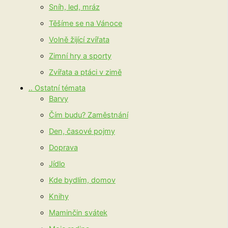
Sníh, led, mráz
Těšíme se na Vánoce
Volně žijící zvířata
Zimní hry a sporty
Zvířata a ptáci v zimě
.. Ostatní témata
Barvy
Čím budu? Zaměstnání
Den, časové pojmy
Doprava
Jídlo
Kde bydlím, domov
Knihy
Maminčin svátek