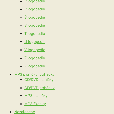
Ř logopedie
R logopedie
Š logopedie
S logopedie
T logopedie
U logopedie
V logopedie
Ž logopedie
Z logopedie
MP3 písničky, pohádky
CD/DVD písničky
CD/DVD pohádky
MP3 písničky
MP3 říkanky
Nezařazené