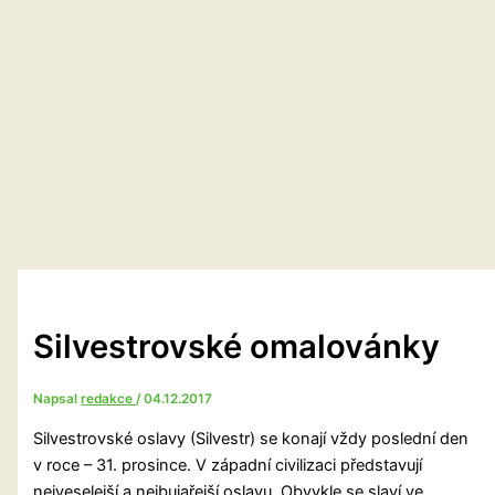
Silvestrovské omalovánky
Napsal
redakce
/
04.12.2017
Silvestrovské oslavy (Silvestr) se konají vždy poslední den
v roce – 31. prosince. V západní civilizaci představují
nejveselejší a nejbujařejší oslavu. Obvykle se slaví ve