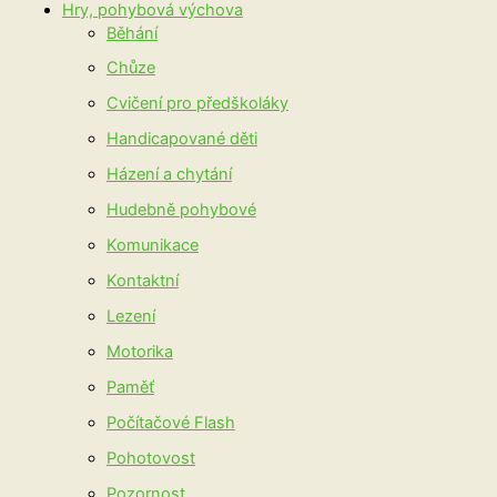
Hry, pohybová výchova
Běhání
Chůze
Cvičení pro předškoláky
Handicapované děti
Házení a chytání
Hudebně pohybové
Komunikace
Kontaktní
Lezení
Motorika
Paměť
Počítačové Flash
Pohotovost
Pozornost