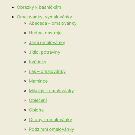
Obrázky k básničkám
Omalovánky, vymalovánky
Abeceda – omalovánky
Hudba, nástroje
Jarní omalovánky
Jídlo, potraviny
Květinky
Les – omalovánky
Mamince
Mikuláš – omalovánky
Oblečení
Obloha
Osoby – omalovánky
Podzimní omalovánky