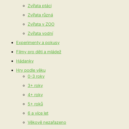
Zvířata ptáci
Zvířata různá
Zvířata v ZOO
Zvířata vodní
Experimenty a pokusy
Filmy pro děti a mládež
Hádanky
Hry podle věku
0-3 roky
3+ roky
4+ roky
5+ roků
6 a více let
Věkově nezařazeno