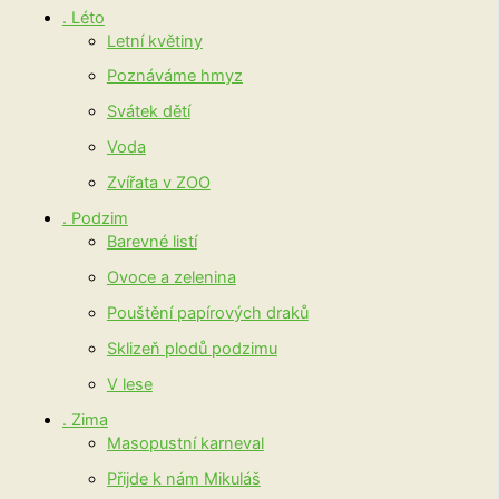
. Léto
Letní květiny
Poznáváme hmyz
Svátek dětí
Voda
Zvířata v ZOO
. Podzim
Barevné listí
Ovoce a zelenina
Pouštění papírových draků
Sklizeň plodů podzimu
V lese
. Zima
Masopustní karneval
Přijde k nám Mikuláš