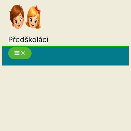
Přeskočit
na
obsah
Předškoláci
Hledat