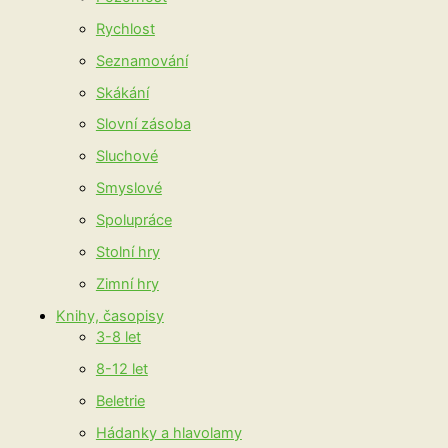
Rychlost
Seznamování
Skákání
Slovní zásoba
Sluchové
Smyslové
Spolupráce
Stolní hry
Zimní hry
Knihy, časopisy
3-8 let
8-12 let
Beletrie
Hádanky a hlavolamy