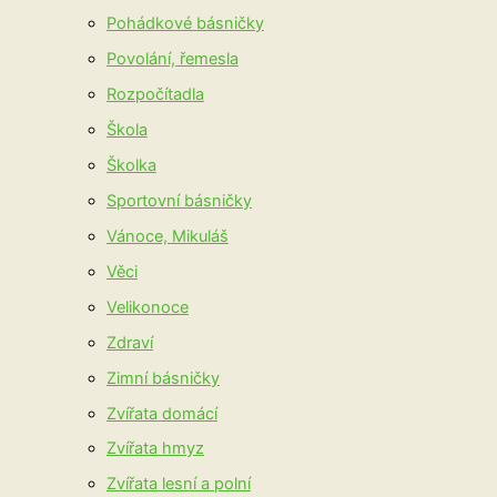
Pohádkové básničky
Povolání, řemesla
Rozpočítadla
Škola
Školka
Sportovní básničky
Vánoce, Mikuláš
Věci
Velikonoce
Zdraví
Zimní básničky
Zvířata domácí
Zvířata hmyz
Zvířata lesní a polní