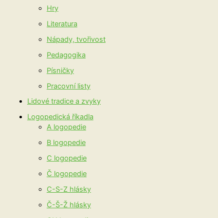
Hry
Literatura
Nápady, tvořivost
Pedagogika
Písničky
Pracovní listy
Lidové tradice a zvyky
Logopedická říkadla
A logopedie
B logopedie
C logopedie
Č logopedie
C-S-Z hlásky
Č-Š-Ž hlásky