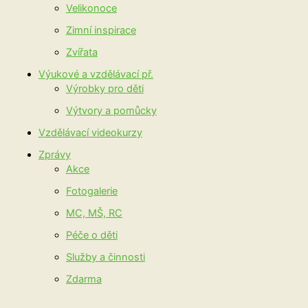
Velikonoce
Zimní inspirace
Zvířata
Výukové a vzdělávací př.
Výrobky pro děti
Výtvory a pomůcky
Vzdělávací videokurzy
Zprávy
Akce
Fotogalerie
MC, MŠ, RC
Péče o děti
Služby a činnosti
Zdarma