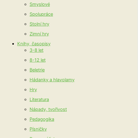
Smyslové
Spolupráce
Stolní hry
Zimní hry
Knihy, časopisy
3-8 let
8-12 let
Beletrie
Hádanky a hlavolamy
Hry
Literatura
Nápady, tvořivost
Pedagogika
Písničky