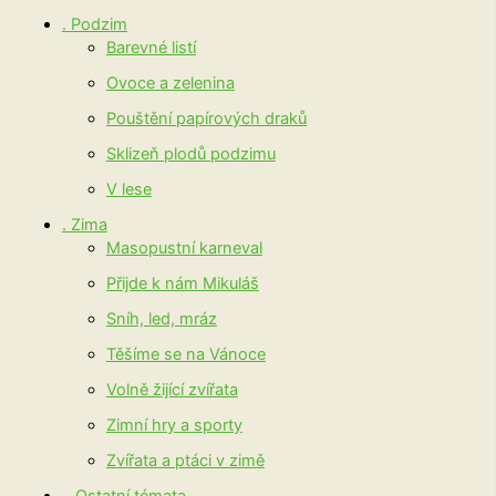
. Podzim
Barevné listí
Ovoce a zelenina
Pouštění papírových draků
Sklizeň plodů podzimu
V lese
. Zima
Masopustní karneval
Přijde k nám Mikuláš
Sníh, led, mráz
Těšíme se na Vánoce
Volně žijící zvířata
Zimní hry a sporty
Zvířata a ptáci v zimě
.. Ostatní témata