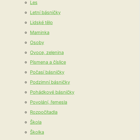
Les
Letní básničky
Lidské tělo
Maminka
Osoby
Ovoce, zelenina
Písmena a číslice
Počasí básničky
Podzimní básničky
Pohádkové básničky
Povolání, řemesla
Rozpočítadla
Škola
Školka