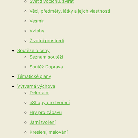
Svět živočichů, zvířat
Věci, předměty, látky a jejich vlastnosti
Vesmír
Vztahy
Životní prostředí
Soutěže o ceny
Seznam soutěží
Soutěž Doprava
Tématické plány
Výtvarná výchova
Dekorace
eShopy pro tvoření
Hry pro zábavu
Jarní tvoření
Kreslení, malování