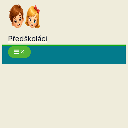
Přeskočit
na
obsah
Předškoláci
Hledat