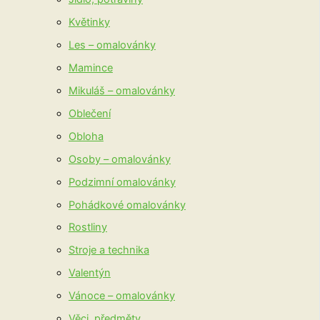
Květinky
Les – omalovánky
Mamince
Mikuláš – omalovánky
Oblečení
Obloha
Osoby – omalovánky
Podzimní omalovánky
Pohádkové omalovánky
Rostliny
Stroje a technika
Valentýn
Vánoce – omalovánky
Věci, předměty