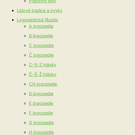
Pracovní listy
Lidové tradice a zvyky
Logopedická říkadla
A logopedie
B logopedie
C logopedie
Č logopedie
C-S-Z hlásky
Č-Š-Ž hlásky
CH logopedie
D logopedie
E logopedie
F logopedie
G logopedie
H logopedie