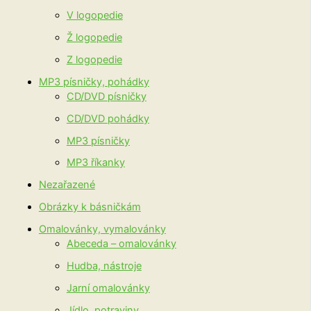
V logopedie
Ž logopedie
Z logopedie
MP3 písničky, pohádky
CD/DVD písničky
CD/DVD pohádky
MP3 písničky
MP3 říkanky
Nezařazené
Obrázky k básničkám
Omalovánky, vymalovánky
Abeceda – omalovánky
Hudba, nástroje
Jarní omalovánky
Jídlo, potraviny