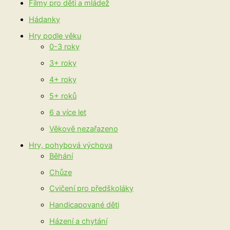
Filmy pro děti a mládež
Hádanky
Hry podle věku
0-3 roky
3+ roky
4+ roky
5+ roků
6 a více let
Věkově nezařazeno
Hry, pohybová výchova
Běhání
Chůze
Cvičení pro předškoláky
Handicapované děti
Házení a chytání