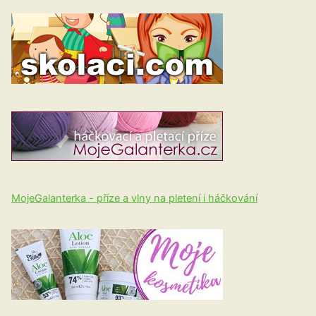
MojeGalanterka - příze a vlny na pletení i háčkování