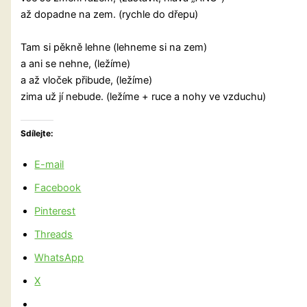
až dopadne na zem. (rychle do dřepu)
Tam si pěkně lehne (lehneme si na zem)
a ani se nehne, (ležíme)
a až vloček přibude, (ležíme)
zima už jí nebude. (ležíme + ruce a nohy ve vzduchu)
Sdílejte:
E-mail
Facebook
Pinterest
Threads
WhatsApp
X