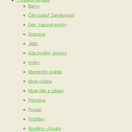
Barvy
Čím budu? Zaměstnání
Den, časové pojmy
Doprava
Jídlo
Kde bydlím, domov
Knihy
Maminčin svátek
Moje rodina
Moje tělo a zdraví
Písmena
Počasí
Počítání
Rostliny – houby