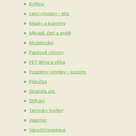
Květiny
Letní výrobky – léto
Masky a kostýmy
Mikuláš, čert a anděl
Modelování
Papírové výtvory
PET láhve a víčka
Podzimní výrobky – podzim
Přáníčka
Strašidla atd.
Stříhání
Techniky tvoření
Valentýn
Vánoční inspirace