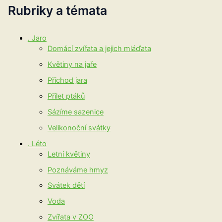
Rubriky a témata
. Jaro
Domácí zvířata a jejich mláďata
Květiny na jaře
Příchod jara
Přílet ptáků
Sázíme sazenice
Velikonoční svátky
. Léto
Letní květiny
Poznáváme hmyz
Svátek dětí
Voda
Zvířata v ZOO