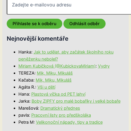
Nejnovější komentáře
Hanka
:
Jak to udělat, aby začátek školního roku
peněženku nebolel?
Miriam Kubičková (@KubickovaMiriam)
:
Vydry
TEREZA
:
Mik, Miku, Mikuláš
Kačaba
:
Mik, Miku, Mikuláš
Agáta R.
:
Vši u dětí
Hana
:
Plastová víčka od PET lahví
Jarka
:
Boby ZIPFY pro malé bobaříky i velké bobaře
Marešová
:
Dramatický přednes
pavla
:
Pracovní listy pro předškoláka
Petra M
:
Velikonoční nápady, tipy a tradice