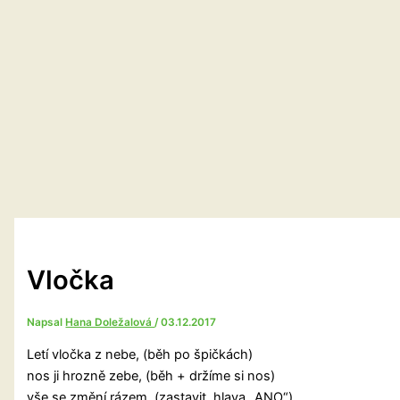
Vločka
Napsal
Hana Doležalová
/
03.12.2017
Letí vločka z nebe, (běh po špičkách)
nos ji hrozně zebe, (běh + držíme si nos)
vše se změní rázem, (zastavit, hlava „ANO“)