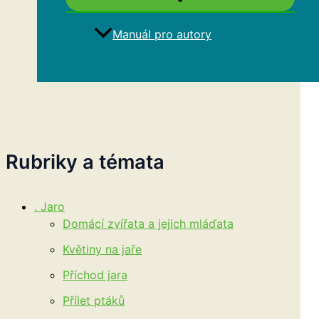
Manuál pro autory
Hledat
Rubriky a témata
. Jaro
Domácí zvířata a jejich mláďata
Květiny na jaře
Příchod jara
Přílet ptáků