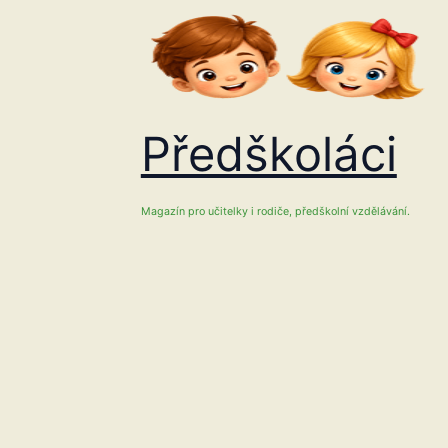
Přeskočit
na
obsah
Předškoláci
Magazín pro učitelky i rodiče, předškolní vzdělávání.