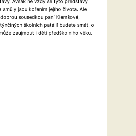
tavy. Avšak ne vždy se tyto představy
smůly jsou kořením jejího života. Ale
a dobrou sousedkou paní Klemšové,
istýnčiných
školních patálií budete smát, o
 může zaujmout i děti předškolního věku.