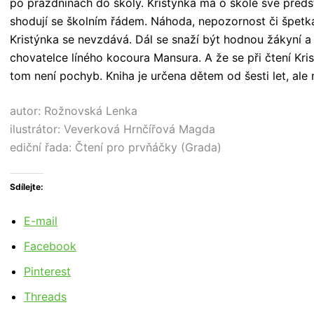
po prázdninách do školy. Kristýnka má o škole své předs
shodují se školním řádem. Náhoda, nepozornost či špetka 
Kristýnka se nevzdává. Dál se snaží být hodnou žákyní 
chovatelce líného kocoura Mansura. A že se při čtení Kr
tom není pochyb. Kniha je určena dětem od šesti let, ale
autor: Rožnovská Lenka
ilustrátor: Veverková Hrnčířová Magda
ediční řada: Čtení pro prvňáčky (Grada)
Sdílejte:
E-mail
Facebook
Pinterest
Threads