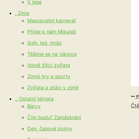
V lese
. Zima
Masopustní karneval
Přijde k nám Mikuláš
Sníh, led, mráz
Těšíme se na Vánoce
Volně žijící zvířata
Zimní hry a sporty
Zvířata a ptáci v zimě
P
.. Ostatní témata
Čtě
Barvy
Čím budu? Zaměstnání
Den, časové pojmy