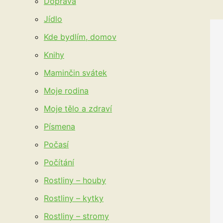
Doprava
Jídlo
Kde bydlím, domov
Knihy
Maminčin svátek
Moje rodina
Moje tělo a zdraví
Písmena
Počasí
Počítání
Rostliny – houby
Rostliny – kytky
Rostliny – stromy