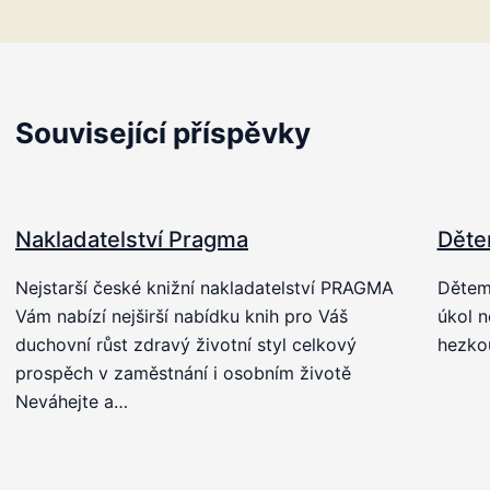
Související příspěvky
Nakladatelství Pragma
Děte
Nejstarší české knižní nakladatelství PRAGMA
Dětem 
Vám nabízí nejširší nabídku knih pro Váš
úkol n
duchovní růst zdravý životní styl celkový
hezkou
prospěch v zaměstnání i osobním životě
Neváhejte a…