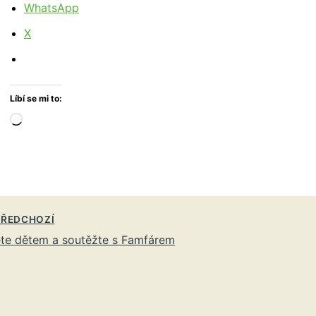
WhatsApp
X
Líbí se mi to:
Načítání…
ŘEDCHOZÍ
te dětem a soutěžte s Famfárem