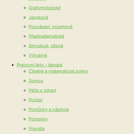
Grafomotorické
Jazykové
Poznávací, rozumové
Předmatematické
Smyslové, citové
Výtvarné
Pracovní listy – témata
Číselné a matematické pojmy
Domov
Péče o zdraví
Počasí
Pomůcky a nástroje
Potraviny
Pravidla