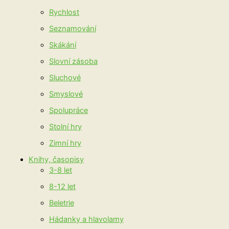
Rychlost
Seznamování
Skákání
Slovní zásoba
Sluchové
Smyslové
Spolupráce
Stolní hry
Zimní hry
Knihy, časopisy
3-8 let
8-12 let
Beletrie
Hádanky a hlavolamy