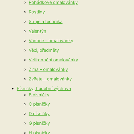
Pohádkové omalovánky
Rostliny
Stroje a technika
Valentýn
Vánoce – omalovánky
Věci, předměty
Velikonoční omalovánky
Zima – omalovánky
Zvířata – omalovánky
Písničky, hudební výchova
B písničky
C písničky
D písničky
G písničky
H písničky