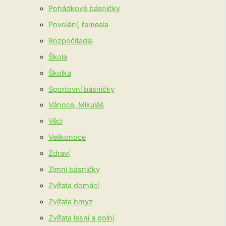
Pohádkové básničky
Povolání, řemesla
Rozpočítadla
Škola
Školka
Sportovní básničky
Vánoce, Mikuláš
Věci
Velikonoce
Zdraví
Zimní básničky
Zvířata domácí
Zvířata hmyz
Zvířata lesní a polní