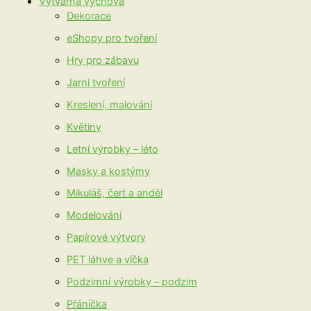
Výtvarná výchova
Dekorace
eShopy pro tvoření
Hry pro zábavu
Jarní tvoření
Kreslení, malování
Květiny
Letní výrobky – léto
Masky a kostýmy
Mikuláš, čert a anděl
Modelování
Papírové výtvory
PET láhve a víčka
Podzimní výrobky – podzim
Přáníčka