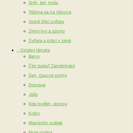
Sníh, led, mráz
Těšíme se na Vánoce
Volně žijící zvířata
Zimní hry a sporty
Zvířata a ptáci v zimě
.. Ostatní témata
Barvy
Čím budu? Zaměstnání
Den, časové pojmy
Doprava
Jídlo
Kde bydlím, domov
Knihy
Maminčin svátek
Moje rodina