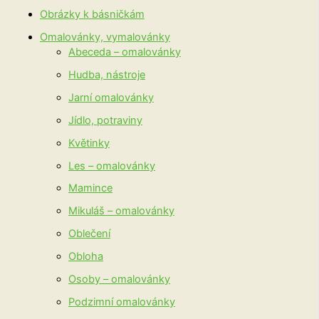
Obrázky k básničkám
Omalovánky, vymalovánky
Abeceda – omalovánky
Hudba, nástroje
Jarní omalovánky
Jídlo, potraviny
Květinky
Les – omalovánky
Mamince
Mikuláš – omalovánky
Oblečení
Obloha
Osoby – omalovánky
Podzimní omalovánky