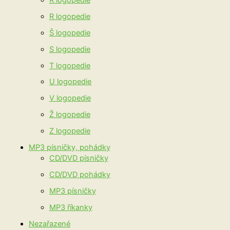
R logopedie
Š logopedie
S logopedie
T logopedie
U logopedie
V logopedie
Ž logopedie
Z logopedie
MP3 písničky, pohádky
CD/DVD písničky
CD/DVD pohádky
MP3 písničky
MP3 říkanky
Nezařazené