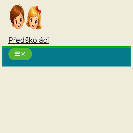
Přeskočit
na
obsah
Předškoláci
Hledat