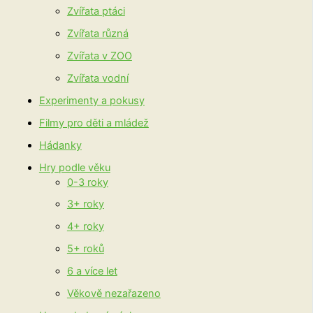
Zvířata ptáci
Zvířata různá
Zvířata v ZOO
Zvířata vodní
Experimenty a pokusy
Filmy pro děti a mládež
Hádanky
Hry podle věku
0-3 roky
3+ roky
4+ roky
5+ roků
6 a více let
Věkově nezařazeno