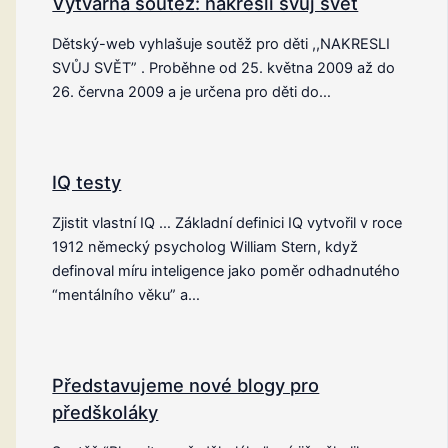
Výtvarná soutěž: nakresli svůj svět
Dětský-web vyhlašuje soutěž pro děti ,,NAKRESLI
SVŮJ SVĚT” . Proběhne od 25. května 2009 až do
26. června 2009 a je určena pro děti do…
IQ testy
Zjistit vlastní IQ … Základní definici IQ vytvořil v roce
1912 německý psycholog William Stern, když
definoval míru inteligence jako poměr odhadnutého
“mentálního věku” a…
Představujeme nové blogy pro
předškoláky