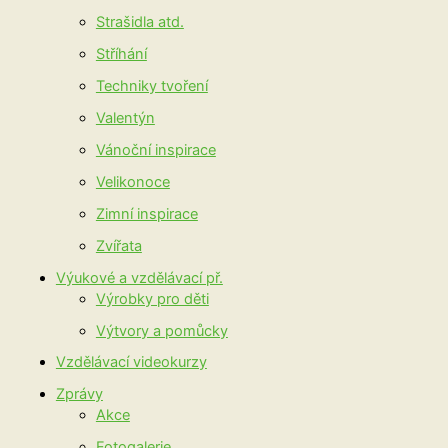
Strašidla atd.
Stříhání
Techniky tvoření
Valentýn
Vánoční inspirace
Velikonoce
Zimní inspirace
Zvířata
Výukové a vzdělávací př.
Výrobky pro děti
Výtvory a pomůcky
Vzdělávací videokurzy
Zprávy
Akce
Fotogalerie