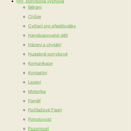
Hry, pohybová výchova
Běhání
Chůze
Cvičení pro předškoláky
Handicapované děti
Házení a chytání
Hudebně pohybové
Komunikace
Kontaktní
Lezení
Motorika
Paměť
Počítačové Flash
Pohotovost
Pozornost