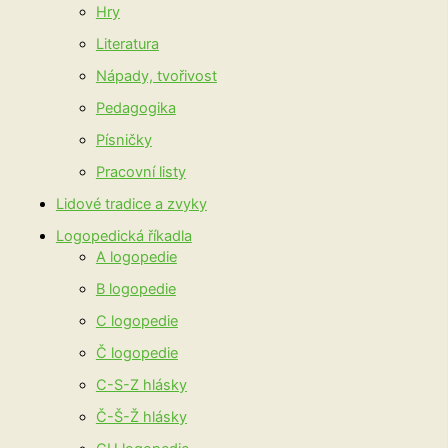
Hry
Literatura
Nápady, tvořivost
Pedagogika
Písničky
Pracovní listy
Lidové tradice a zvyky
Logopedická říkadla
A logopedie
B logopedie
C logopedie
Č logopedie
C-S-Z hlásky
Č-Š-Ž hlásky