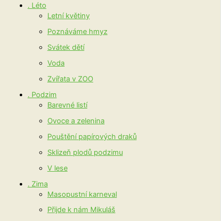
. Léto
Letní květiny
Poznáváme hmyz
Svátek dětí
Voda
Zvířata v ZOO
. Podzim
Barevné listí
Ovoce a zelenina
Pouštění papírových draků
Sklizeň plodů podzimu
V lese
. Zima
Masopustní karneval
Přijde k nám Mikuláš