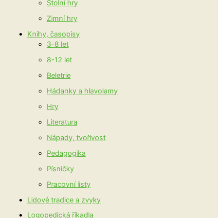
Stolní hry
Zimní hry
Knihy, časopisy
3-8 let
8-12 let
Beletrie
Hádanky a hlavolamy
Hry
Literatura
Nápady, tvořivost
Pedagogika
Písničky
Pracovní listy
Lidové tradice a zvyky
Logopedická říkadla