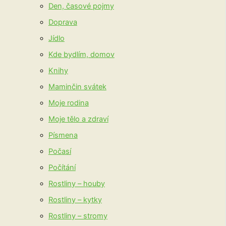
Den, časové pojmy
Doprava
Jídlo
Kde bydlím, domov
Knihy
Maminčin svátek
Moje rodina
Moje tělo a zdraví
Písmena
Počasí
Počítání
Rostliny – houby
Rostliny – kytky
Rostliny – stromy