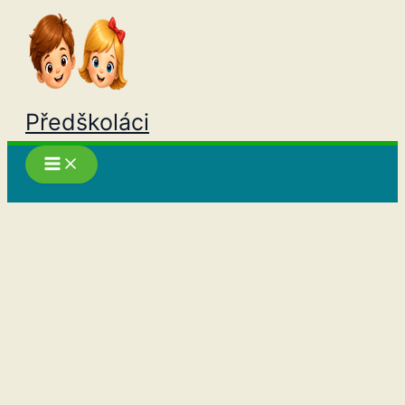
Přeskočit
na
obsah
Předškoláci
Hledat