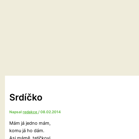
Srdíčko
Napsal
redakce
/
08.02.2014
Mám já jedno mám,
komu já ho dám.
Asi mámě, tatíčkovi,