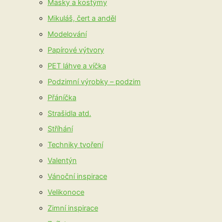
Masky a kostýmy
Mikuláš, čert a anděl
Modelování
Papírové výtvory
PET láhve a víčka
Podzimní výrobky – podzim
Přáníčka
Strašidla atd.
Stříhání
Techniky tvoření
Valentýn
Vánoční inspirace
Velikonoce
Zimní inspirace