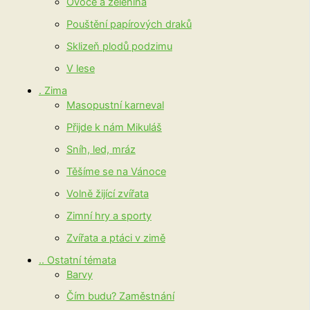
Ovoce a zelenina
Pouštění papírových draků
Sklizeň plodů podzimu
V lese
. Zima
Masopustní karneval
Přijde k nám Mikuláš
Sníh, led, mráz
Těšíme se na Vánoce
Volně žijící zvířata
Zimní hry a sporty
Zvířata a ptáci v zimě
.. Ostatní témata
Barvy
Čím budu? Zaměstnání