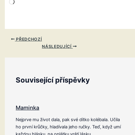
Načítání…
PŘEDCHOZÍ
NÁSLEDUJÍCÍ
Související příspěvky
Maminka
Nejprve mu život dala, pak své dítko kolébala. Učila
ho první krůčky, hladívala jeho ručky. Teď, když umí
každou hlásku, na oplátku vrátí lásku.