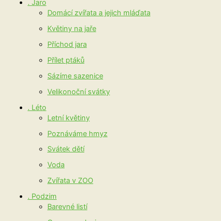
. Jaro
Domácí zvířata a jejich mláďata
Květiny na jaře
Příchod jara
Přílet ptáků
Sázíme sazenice
Velikonoční svátky
. Léto
Letní květiny
Poznáváme hmyz
Svátek dětí
Voda
Zvířata v ZOO
. Podzim
Barevné listí