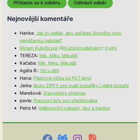
Nejnovější komentáře
Hanka
:
Jak to udělat, aby začátek školního roku
peněženku nebolel?
Miriam Kubičková (@KubickovaMiriam)
:
Vydry
TEREZA
:
Mik, Miku, Mikuláš
Kačaba
:
Mik, Miku, Mikuláš
Agáta R.
:
Vši u dětí
Hana
:
Plastová víčka od PET lahví
Jarka
:
Boby ZIPFY pro malé bobaříky i velké bobaře
Marešová
:
Dramatický přednes
pavla
:
Pracovní listy pro předškoláka
Petra M
:
Velikonoční nápady, tipy a tradice