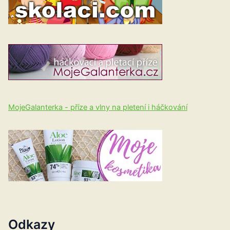
MojeGalanterka - příze a vlny na pletení i háčkování
Odkazy