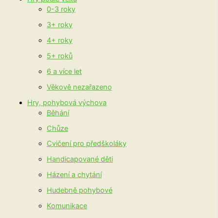
0-3 roky
3+ roky
4+ roky
5+ roků
6 a více let
Věkově nezařazeno
Hry, pohybová výchova
Běhání
Chůze
Cvičení pro předškoláky
Handicapované děti
Házení a chytání
Hudebně pohybové
Komunikace