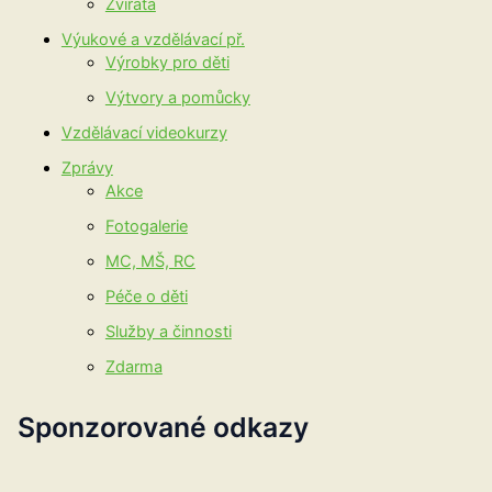
Zvířata
Výukové a vzdělávací př.
Výrobky pro děti
Výtvory a pomůcky
Vzdělávací videokurzy
Zprávy
Akce
Fotogalerie
MC, MŠ, RC
Péče o děti
Služby a činnosti
Zdarma
Sponzorované odkazy