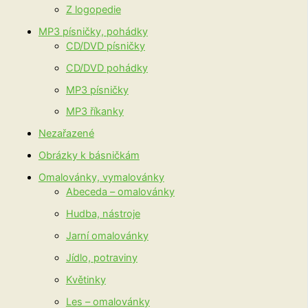
Z logopedie
MP3 písničky, pohádky
CD/DVD písničky
CD/DVD pohádky
MP3 písničky
MP3 říkanky
Nezařazené
Obrázky k básničkám
Omalovánky, vymalovánky
Abeceda – omalovánky
Hudba, nástroje
Jarní omalovánky
Jídlo, potraviny
Květinky
Les – omalovánky