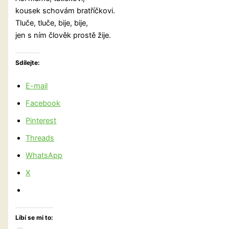
kousek schovám bratříčkovi.
Tluče, tluče, bije, bije,
jen s ním člověk prostě žije.
Sdílejte:
E-mail
Facebook
Pinterest
Threads
WhatsApp
X
Líbí se mi to: