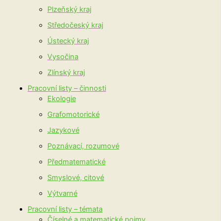
Plzeňský kraj
Středočeský kraj
Ústecký kraj
Vysočina
Zlínský kraj
Pracovní listy – činnosti
Ekologie
Grafomotorické
Jazykové
Poznávací, rozumové
Předmatematické
Smyslové, citové
Výtvarné
Pracovní listy – témata
Číselné a matematické pojmy