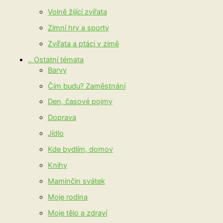
Volně žijící zvířata
Zimní hry a sporty
Zvířata a ptáci v zimě
.. Ostatní témata
Barvy
Čím budu? Zaměstnání
Den, časové pojmy
Doprava
Jídlo
Kde bydlím, domov
Knihy
Maminčin svátek
Moje rodina
Moje tělo a zdraví