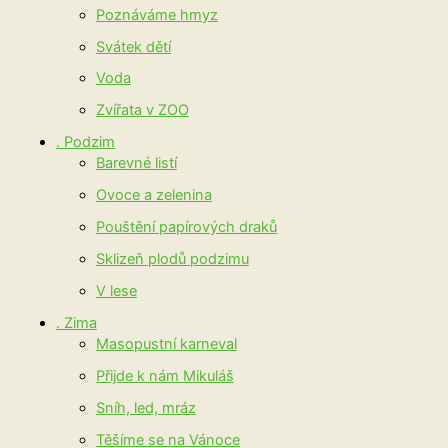
Poznáváme hmyz
Svátek dětí
Voda
Zvířata v ZOO
. Podzim
Barevné listí
Ovoce a zelenina
Pouštění papírových draků
Sklizeň plodů podzimu
V lese
. Zima
Masopustní karneval
Přijde k nám Mikuláš
Sníh, led, mráz
Těšíme se na Vánoce