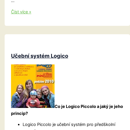
…
Loket
Číst více »
nad
Ohří
Učební systém Logico
Co je Logico Piccolo a jaký je jeho
princip?
Logico Piccolo je učební systém pro předškolní