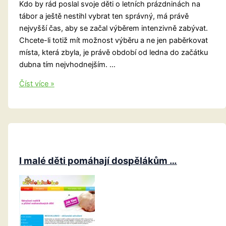
Kdo by rád poslal svoje děti o letních prázdninách na
tábor a ještě nestihl vybrat ten správný, má právě
nejvyšší čas, aby se začal výběrem intenzivně zabývat.
Chcete-li totiž mít možnost výběru a ne jen paběrkovat
místa, která zbyla, je právě období od ledna do začátku
dubna tím nejvhodnejším. …
Vybíráte
Číst více »
pro
své
dítě
letní
tábor?
A
I malé děti pomáhají dospělákům …
víte
vlastně
jak
na
to?