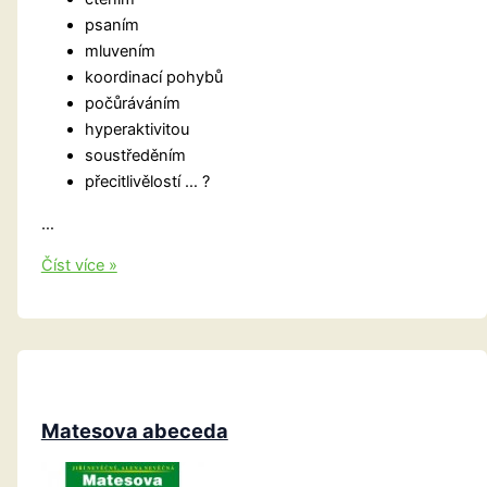
psaním
mluvením
koordinací pohybů
počůráváním
hyperaktivitou
soustředěním
přecitlivělostí … ?
…
Neuro-
Číst více »
vývojová
terapie
Matesova abeceda