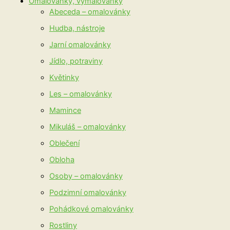
Omalovánky, vymalovánky
Abeceda – omalovánky
Hudba, nástroje
Jarní omalovánky
Jídlo, potraviny
Květinky
Les – omalovánky
Mamince
Mikuláš – omalovánky
Oblečení
Obloha
Osoby – omalovánky
Podzimní omalovánky
Pohádkové omalovánky
Rostliny