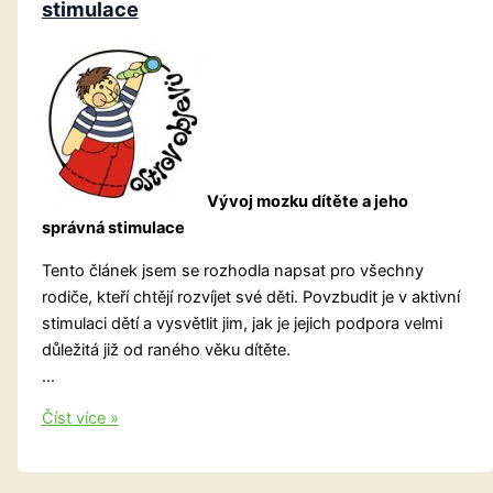
stimulace
Vývoj mozku dítěte a jeho
správná stimulace
Tento článek jsem se rozhodla napsat pro všechny
rodiče, kteří chtějí rozvíjet své děti. Povzbudit je v aktivní
stimulaci dětí a vysvětlit jim, jak je jejich podpora velmi
důležitá již od raného věku dítěte.
…
Vývoj
Číst více »
mozku
dítěte