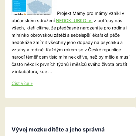
Projekt Mámy pro mámy vznikl v
občanském sdružení
NEDOKLUBKO os
z potřeby nás
všech, kteří cítíme, že předčasné narození je pro rodinu i
miminko obrovskou zátěží a sebelepší lékařská péče
nedokáže zmírnit všechny jeho dopady na psychiku a
vztahy v rodině. Každým rokem se v České republice
narodí téměř osm tisíc miminek dříve, než by mělo a musí
často několik prvních týdnů i měsíců svého života prožít
v inkubátoru, kde …
I
Číst více »
malé
děti
pomáhají
dospělákům
…
Vývoj mozku dítěte a jeho správná