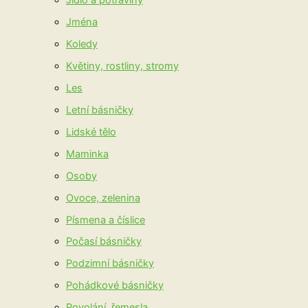
Jídlo a potraviny
Jména
Koledy
Květiny, rostliny, stromy
Les
Letní básničky
Lidské tělo
Maminka
Osoby
Ovoce, zelenina
Písmena a číslice
Počasí básničky
Podzimní básničky
Pohádkové básničky
Povolání, řemesla