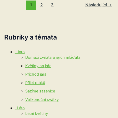
1
2
3
Následující
→
Rubriky a témata
. Jaro
Domácí zvířata a jejich mláďata
Květiny na jaře
Příchod jara
Přílet ptáků
Sázíme sazenice
Velikonoční svátky
. Léto
Letní květiny