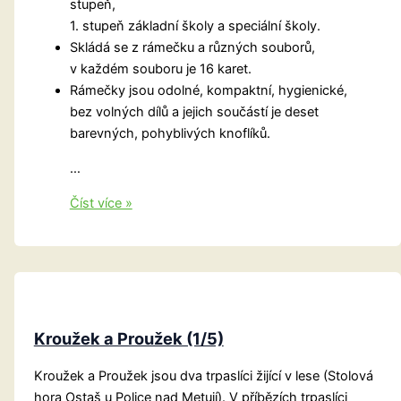
stupeň,
1. stupeň základní školy a speciální školy.
Skládá se z rámečku a různých souborů,
v každém souboru je 16 karet.
Rámečky jsou odolné, kompaktní, hygienické,
bez volných dílů a jejich součástí je deset
barevných, pohyblivých knoflíků.
…
Učební
Číst více »
systém
Logico
Kroužek a Proužek (1/5)
Kroužek a Proužek jsou dva trpaslíci žijící v lese (Stolová
hora Ostaš u Police nad Metují). V příbězích trpaslíci