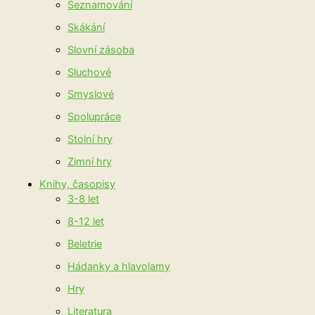
Seznamování
Skákání
Slovní zásoba
Sluchové
Smyslové
Spolupráce
Stolní hry
Zimní hry
Knihy, časopisy
3-8 let
8-12 let
Beletrie
Hádanky a hlavolamy
Hry
Literatura