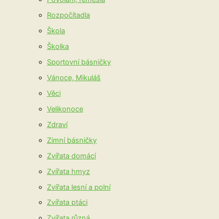
Rozpočítadla
Škola
Školka
Sportovní básničky
Vánoce, Mikuláš
Věci
Velikonoce
Zdraví
Zimní básničky
Zvířata domácí
Zvířata hmyz
Zvířata lesní a polní
Zvířata ptáci
Zvířata různá