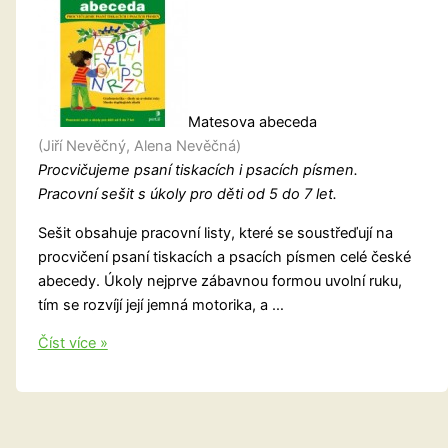
Matesova abeceda
(Jiří Nevěčný, Alena Nevěčná)
Procvičujeme psaní tiskacích i psacích písmen.
Pracovní sešit s úkoly pro děti od 5 do 7 let.
Sešit obsahuje pracovní listy, které se soustřeďují na
procvičení psaní tiskacích a psacích písmen celé české
abecedy. Úkoly nejprve zábavnou formou uvolní ruku,
tím se rozvíjí její jemná motorika, a …
Matesova
Číst více »
abeceda