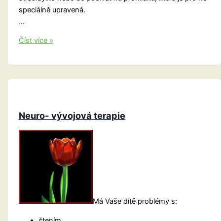
speciálně upravená.
…
Děti,
Číst více »
vyrobte
si
strašidýlko
Mníšecké!
Neuro- vývojová terapie
Má Vaše dítě problémy s:
čtením