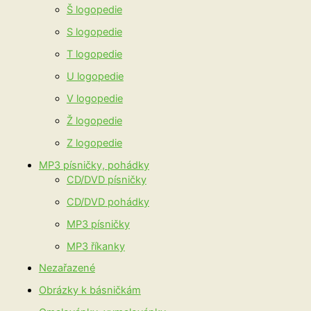
Š logopedie
S logopedie
T logopedie
U logopedie
V logopedie
Ž logopedie
Z logopedie
MP3 písničky, pohádky
CD/DVD písničky
CD/DVD pohádky
MP3 písničky
MP3 říkanky
Nezařazené
Obrázky k básničkám