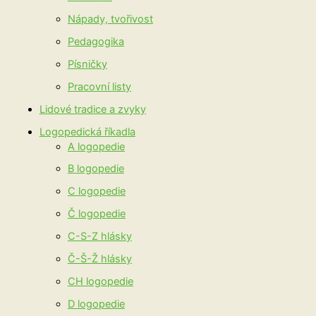
Nápady, tvořivost
Pedagogika
Písničky
Pracovní listy
Lidové tradice a zvyky
Logopedická říkadla
A logopedie
B logopedie
C logopedie
Č logopedie
C-S-Z hlásky
Č-Š-Ž hlásky
CH logopedie
D logopedie