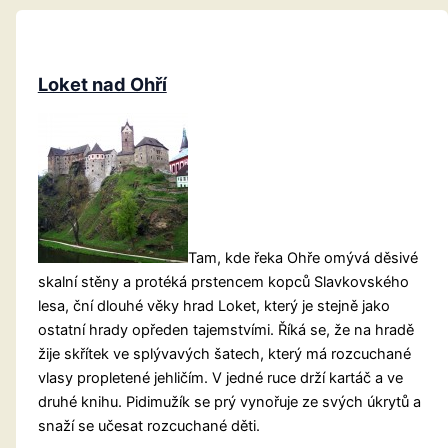
a
jeho
správná
stimulace
Loket nad Ohří
Tam, kde řeka Ohře omývá děsivé
skalní stěny a protéká prstencem kopců Slavkovského
lesa, ční dlouhé věky hrad Loket, který je stejně jako
ostatní hrady opředen tajemstvími. Říká se, že na hradě
žije skřítek ve splývavých šatech, který má rozcuchané
vlasy propletené jehličím. V jedné ruce drží kartáč a ve
druhé knihu. Pidimužík se prý vynořuje ze svých úkrytů a
snaží se učesat rozcuchané děti.