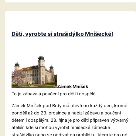
Proužek
(1/5)
Děti, vyrobte si strašidýlko Mníšecké!
Zámek Mníšek
To je zábava a poučení pro děti i dospělé
Zámek Mníšek pod Brdy má otevřeno každý den, kromě
pondělí až do 23. prosince a nabízí zábavu a poučení
dětem i dospělým. 28. října je pro děti připraven výtvarný
ateliér, kde si mohou vyrobit mníšecké zámecké
strašidýlko nebo se podívat na prohlídku, která je pro ně