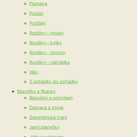
Písmena
Počasí
Počítání
Rostliny – houby
Rostliny – kytky
Rostliny – stromy
Rostliny – zahrádka
Věci
Z pohádky do pohádky
Básničky a říkanky
Básničky s pohybem
Doprava a stroje
Geometrické tvary
Jarní básničky