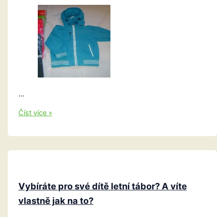
…
Jarní
Číst více »
soutěž
o
dětské
oblečení
Vybíráte pro své dítě letní tábor? A víte
vlastně jak na to?