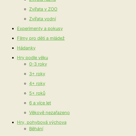
Zvířata v ZOO
Zvířata vodní
Experimenty a pokusy
Filmy pro děti a mládež
Hádanky
Hry podle věku
0-3 roky
3+ roky
4+ roky
5+ roků
6 a více let
Věkově nezařazeno
Hry, pohybová výchova
Běhání