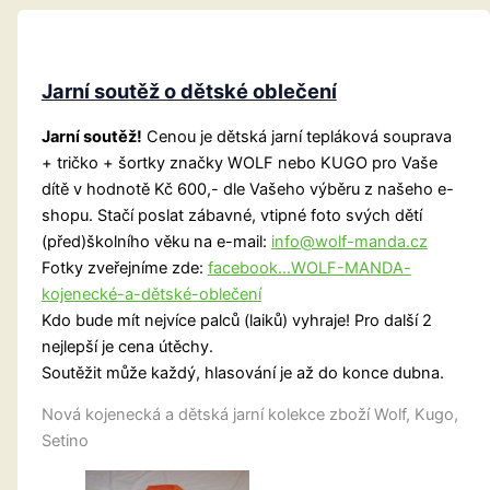
Jarní soutěž o dětské oblečení
Jarní soutěž!
Cenou je dětská jarní tepláková souprava
+ tričko + šortky značky WOLF nebo KUGO pro Vaše
dítě v hodnotě Kč 600,- dle Vašeho výběru z našeho e-
shopu. Stačí poslat zábavné, vtipné foto svých dětí
(před)školního věku na e-mail:
info@wolf-manda.cz
Fotky zveřejníme zde:
facebook…WOLF-MANDA-
kojenecké-a-dětské-oblečení
Kdo bude mít nejvíce palců (laiků) vyhraje! Pro další 2
nejlepší je cena útěchy.
Soutěžit může každý, hlasování je až do konce dubna.
Nová kojenecká a dětská jarní kolekce zboží Wolf, Kugo,
Setino