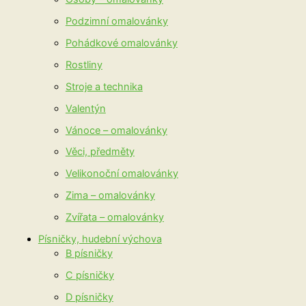
Podzimní omalovánky
Pohádkové omalovánky
Rostliny
Stroje a technika
Valentýn
Vánoce – omalovánky
Věci, předměty
Velikonoční omalovánky
Zima – omalovánky
Zvířata – omalovánky
Písničky, hudební výchova
B písničky
C písničky
D písničky