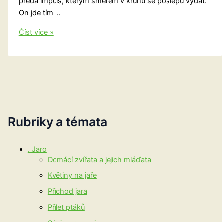
předá impuls, kterým směrem v kruhu se poslepu vydat.
On jde tím …
Hra
Číst více »
na
důvěru
Rubriky a témata
. Jaro
Domácí zvířata a jejich mláďata
Květiny na jaře
Příchod jara
Přílet ptáků