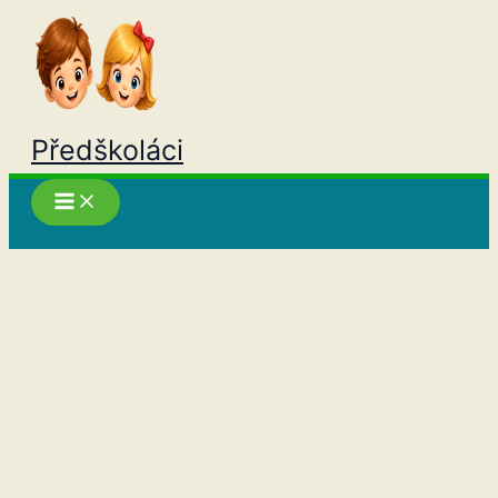
Přeskočit
na
obsah
Předškoláci
Hledat