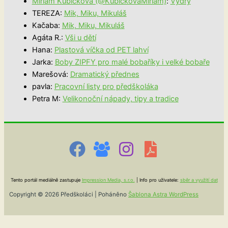
Miriam Kubičková (@KubickovaMiriam)
:
Vydry
TEREZA
:
Mik, Miku, Mikuláš
Kačaba
:
Mik, Miku, Mikuláš
Agáta R.
:
Vši u dětí
Hana
:
Plastová víčka od PET lahví
Jarka
:
Boby ZIPFY pro malé bobaříky i velké bobaře
Marešová
:
Dramatický přednes
pavla
:
Pracovní listy pro předškoláka
Petra M
:
Velikonoční nápady, tipy a tradice
Tento portál mediálně zastupuje
Impression Media, s.r.o.
| Info pro uživatele:
sběr a využití dat
Copyright © 2026 Předškoláci | Poháněno
Šablona Astra WordPress