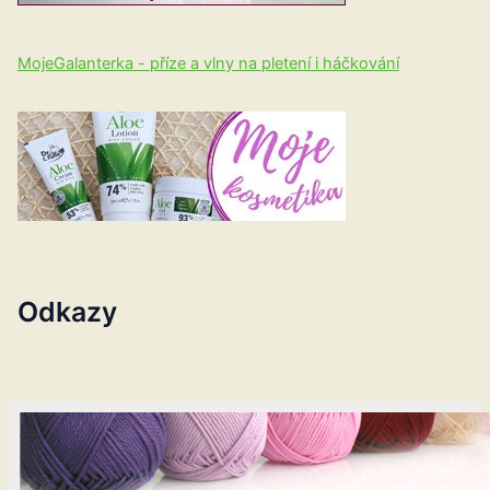
MojeGalanterka - příze a vlny na pletení i háčkování
Odkazy