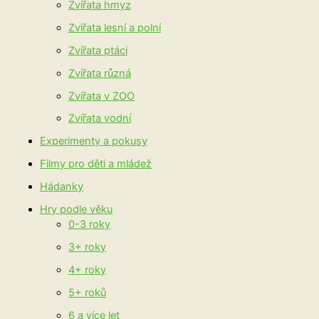
Zvířata hmyz
Zvířata lesní a polní
Zvířata ptáci
Zvířata různá
Zvířata v ZOO
Zvířata vodní
Experimenty a pokusy
Filmy pro děti a mládež
Hádanky
Hry podle věku
0-3 roky
3+ roky
4+ roky
5+ roků
6 a více let