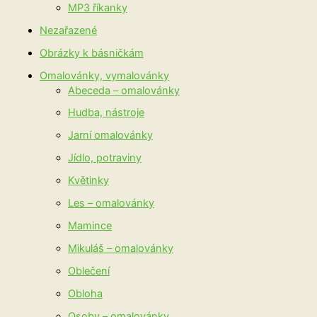
MP3 říkanky
Nezařazené
Obrázky k básničkám
Omalovánky, vymalovánky
Abeceda – omalovánky
Hudba, nástroje
Jarní omalovánky
Jídlo, potraviny
Květinky
Les – omalovánky
Mamince
Mikuláš – omalovánky
Oblečení
Obloha
Osoby – omalovánky