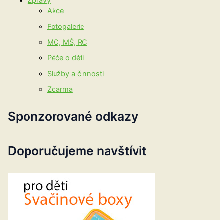
Zprávy
Akce
Fotogalerie
MC, MŠ, RC
Péče o děti
Služby a činnosti
Zdarma
Sponzorované odkazy
Doporučujeme navštívit