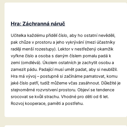
Hra: Záchranná náruč
Učitelka každému přidělí číslo, aby ho ostatní nevěděli,
pak chůze v prostoru a jeho vykrývání (mezi účastníky
raději menší rozestupy). Lektor v nestřežený okamžik
vyřkne číslo a osoba s daným číslem pomalu padá k
zemi (omdlévá). Úkolem ostatních je zachytit osobu a
zamezit pádu. Padající musí umět padat, aby si neublížil.
Hra má vývoj – postupně si začínáme pamatovat, komu
jaké číslo patří, tudíž můžeme včas zasáhnout. Důležité je
stejnoměrné rozvrstvení prostoru. Objeví se tendence
srocovat se kvůli strachu. Vhodné pro děti od 6 let.
Rozvoj kooperace, paměti a postřehu.