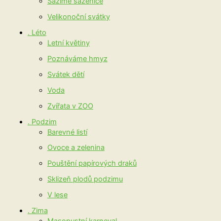
Sázíme sazenice
Velikonoční svátky
. Léto
Letní květiny
Poznáváme hmyz
Svátek dětí
Voda
Zvířata v ZOO
. Podzim
Barevné listí
Ovoce a zelenina
Pouštění papírových draků
Sklizeň plodů podzimu
V lese
. Zima