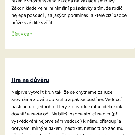
režim živnostenského zákona na základě smlouvy.
Zákon klade velmi minimální požadavky s tím, že rodič
nejlépe posoudí , za jakých podmínek a které cizí osobě
může své dítě svěřit. …
Hlídání
Číst více »
dětí
Hra na důvěru
Nejprve vytvořit kruh tak, že se chytneme za ruce,
srovnáme z oválu do kruhu a pak se pustíme. Vedoucí
naslepo určí jednoho, který z obvodu kruhu udělá krok
dovnitř a zavře oči. Nejbližší osoba stojící za ním (při
vysvětlování nejprve sám vedoucí) k němu přistoupí a
dotykem, mírným tlakem (nestrkat, netlačit) do zad mu