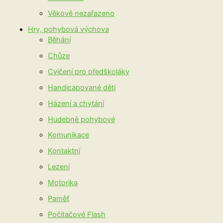
Věkově nezařazeno
Hry, pohybová výchova
Běhání
Chůze
Cvičení pro předškoláky
Handicapované děti
Házení a chytání
Hudebně pohybové
Komunikace
Kontaktní
Lezení
Motorika
Paměť
Počítačové Flash