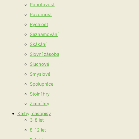
Pohotovost
Pozornost
Rychlost
Seznamování
Skákání
Slovní zásoba
Sluchové
Smyslové
Spolupráce
Stolní hry
Zimní hry
Knihy, časopisy
3-8 let
8-12 let