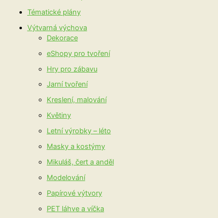
Tématické plány
Výtvarná výchova
Dekorace
eShopy pro tvoření
Hry pro zábavu
Jarní tvoření
Kreslení, malování
Květiny
Letní výrobky – léto
Masky a kostýmy
Mikuláš, čert a anděl
Modelování
Papírové výtvory
PET láhve a víčka