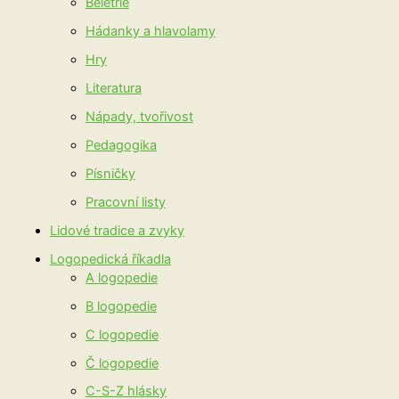
Beletrie
Hádanky a hlavolamy
Hry
Literatura
Nápady, tvořivost
Pedagogika
Písničky
Pracovní listy
Lidové tradice a zvyky
Logopedická říkadla
A logopedie
B logopedie
C logopedie
Č logopedie
C-S-Z hlásky