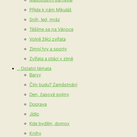
Masopustní karneval
Přijde k nám Mikuláš
Sníh, led, mráz
Těšíme se na Vánoce
Volně žijící zvířata
Zimní hry a sporty
Zvířata a ptáci v zimě
.. Ostatní témata
Barvy
Čím budu? Zaměstnání
Den, časové pojmy
Doprava
Jídlo
Kde bydlím, domov
Knihy