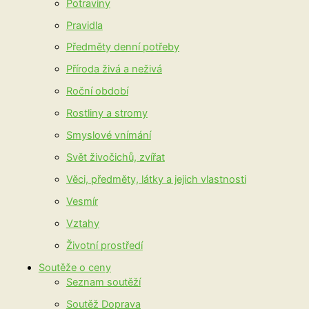
Potraviny
Pravidla
Předměty denní potřeby
Příroda živá a neživá
Roční období
Rostliny a stromy
Smyslové vnímání
Svět živočichů, zvířat
Věci, předměty, látky a jejich vlastnosti
Vesmír
Vztahy
Životní prostředí
Soutěže o ceny
Seznam soutěží
Soutěž Doprava