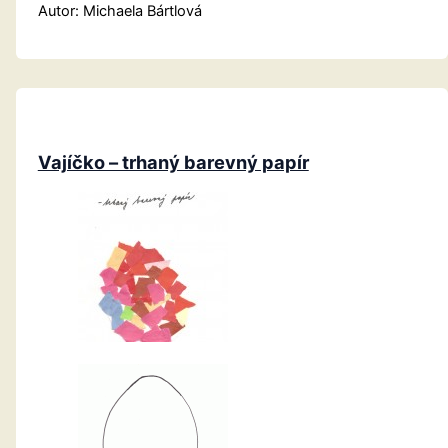
Autor: Michaela Bártlová
Vajíčko – trhaný barevný papír