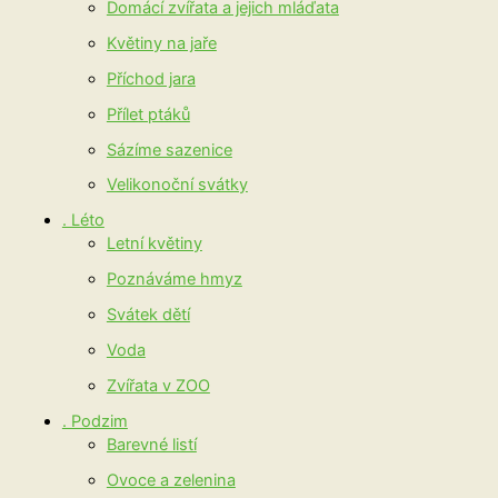
Domácí zvířata a jejich mláďata
Květiny na jaře
Příchod jara
Přílet ptáků
Sázíme sazenice
Velikonoční svátky
. Léto
Letní květiny
Poznáváme hmyz
Svátek dětí
Voda
Zvířata v ZOO
. Podzim
Barevné listí
Ovoce a zelenina