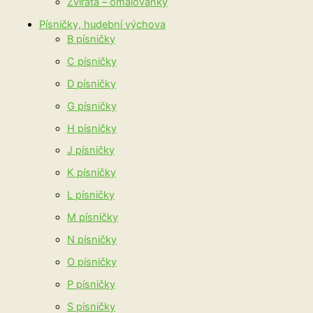
Zvířata – omalovánky
Písničky, hudební výchova
B písničky
C písničky
D písničky
G písničky
H písničky
J písničky
K písničky
L písničky
M písničky
N písničky
O písničky
P písničky
S písničky