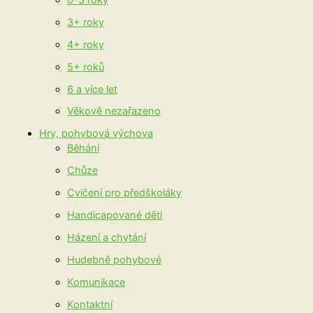
3+ roky
4+ roky
5+ roků
6 a více let
Věkově nezařazeno
Hry, pohybová výchova
Běhání
Chůze
Cvičení pro předškoláky
Handicapované děti
Házení a chytání
Hudebně pohybové
Komunikace
Kontaktní