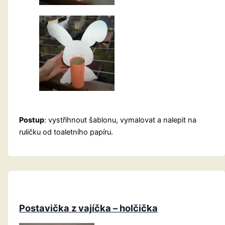
Postup
: vystřihnout šablonu, vymalovat a nalepit na
ruličku od toaletního papíru.
Postavička z vajíčka – holčička