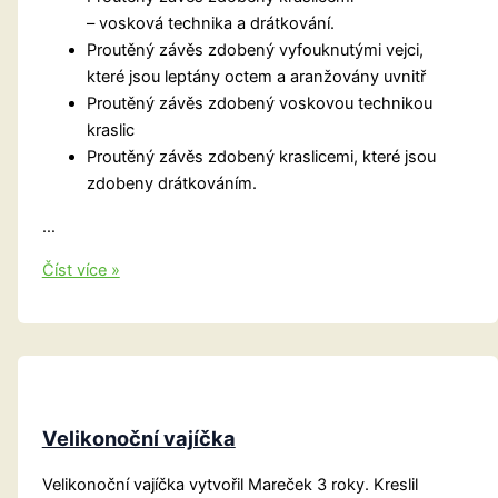
– vosková technika a drátkování.
Proutěný závěs zdobený vyfouknutými vejci,
které jsou leptány octem a aranžovány uvnitř
Proutěný závěs zdobený voskovou technikou
kraslic
Proutěný závěs zdobený kraslicemi, které jsou
zdobeny drátkováním.
…
Proutěné
Číst více »
závěsy
Velikonoční vajíčka
Velikonoční vajíčka vytvořil Mareček 3 roky. Kreslil