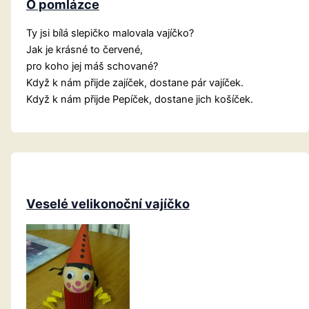
O pomlázce
Ty jsi bílá slepičko malovala vajíčko?
Jak je krásné to červené,
pro koho jej máš schované?
Když k nám přijde zajíček, dostane pár vajíček.
Když k nám přijde Pepíček, dostane jich košíček.
Veselé velikonoční vajíčko