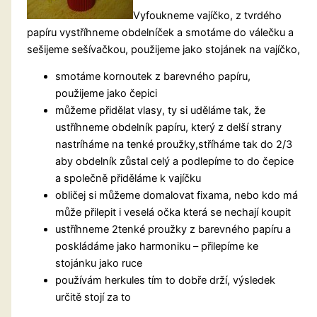
Vyfoukneme vajíčko, z tvrdého
papíru vystříhneme obdelníček a smotáme do válečku a
sešijeme sešívačkou, použijeme jako stojánek na vajíčko,
smotáme kornoutek z barevného papíru,
použijeme jako čepici
můžeme přidělat vlasy, ty si uděláme tak, že
ustříhneme obdelník papíru, který z delší strany
nastríháme na tenké proužky,stříháme tak do 2/3
aby obdelník zůstal celý a podlepíme to do čepice
a společně přiděláme k vajíčku
obličej si můžeme domalovat fixama, nebo kdo má
může přilepit i veselá očka která se nechají koupit
ustříhneme 2tenké proužky z barevného papíru a
poskládáme jako harmoniku – přilepíme ke
stojánku jako ruce
používám herkules tím to dobře drží, výsledek
určitě stojí za to