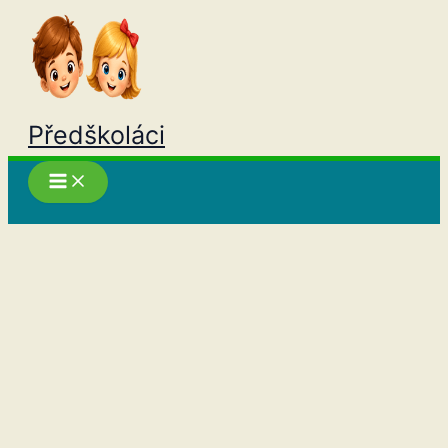
Přeskočit
na
obsah
Předškoláci
Hledat