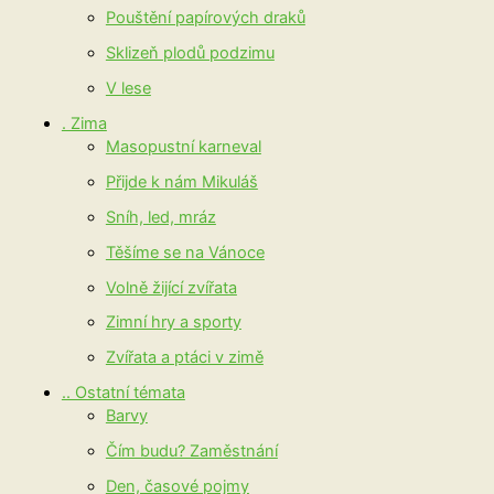
Pouštění papírových draků
Sklizeň plodů podzimu
V lese
. Zima
Masopustní karneval
Přijde k nám Mikuláš
Sníh, led, mráz
Těšíme se na Vánoce
Volně žijící zvířata
Zimní hry a sporty
Zvířata a ptáci v zimě
.. Ostatní témata
Barvy
Čím budu? Zaměstnání
Den, časové pojmy