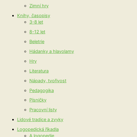
Zimní hry
Knihy, časopisy
3-8 let
8-12 let
Beletrie
Hádanky a hlavolamy
Hry
Literatura
Nápady, tvořivost
Pedagogika
Písničky
Pracovní listy
Lidové tradice a zvyky
Logopedická říkadla
A logopedie