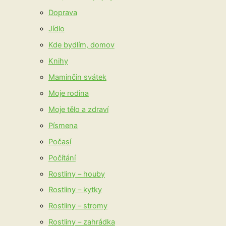
Doprava
Jídlo
Kde bydlím, domov
Knihy
Maminčin svátek
Moje rodina
Moje tělo a zdraví
Písmena
Počasí
Počítání
Rostliny – houby
Rostliny – kytky
Rostliny – stromy
Rostliny – zahrádka