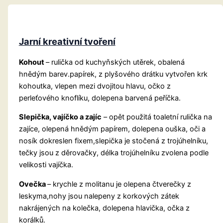
Jarní kreativní tvoření
Kohout
– rulička od kuchyňských utěrek, obalená
hnědým barev.papírek, z plyšového drátku vytvořen krk
kohoutka, vlepen mezi dvojitou hlavu, očko z
perleťového knoflíku, dolepena barvená peříčka.
Slepička, vajíčko a zajíc
– opět použitá toaletní rulička na
zajíce, olepená hnědým papírem, dolepena ouška, oči a
nosík dokreslen fixem,slepička je stočená z trojúhelníku,
tečky jsou z děrovačky, délka trojúhelníku zvolena podle
velikosti vajíčka.
Ovečka
– krychle z molitanu je olepena čtverečky z
leskyma,nohy jsou nalepeny z korkových zátek
nakrájených na kolečka, dolepena hlavička, očka z
korálků.