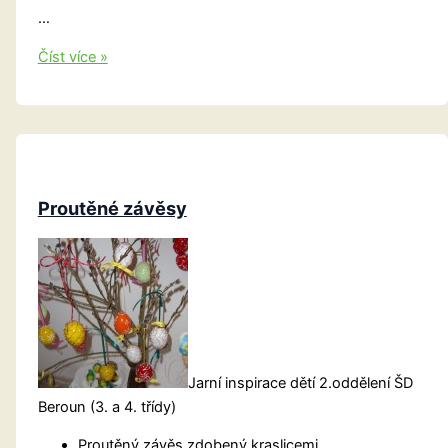
…
Jarní
Číst více »
kreativní
tvoření
Proutěné závěsy
Jarní inspirace dětí 2.oddělení ŠD
Beroun (3. a 4. třídy)
Proutěný závěs zdobený kraslicemi