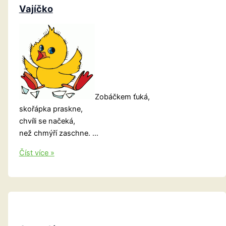
Vajíčko
Zobáčkem ťuká,
skořápka praskne,
chvíli se načeká,
než chmýří zaschne. …
Vajíčko
Číst více »