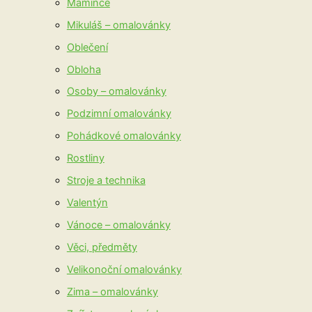
Mamince
Mikuláš – omalovánky
Oblečení
Obloha
Osoby – omalovánky
Podzimní omalovánky
Pohádkové omalovánky
Rostliny
Stroje a technika
Valentýn
Vánoce – omalovánky
Věci, předměty
Velikonoční omalovánky
Zima – omalovánky