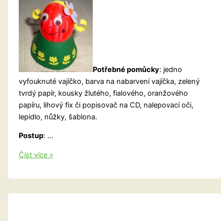
Potřebné pomůcky
: jedno
vyfouknuté vajíčko, barva na nabarvení vajíčka, zelený
tvrdý papír, kousky žlutého, fialového, oranžového
papíru, lihový fix či popisovač na CD, nalepovací oči,
lepidlo, nůžky, šablona.
Postup
: …
Postavička
Číst více »
z
vajíčka
–
holčička