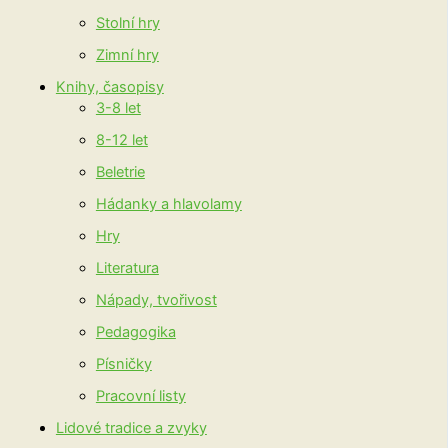
Stolní hry
Zimní hry
Knihy, časopisy
3-8 let
8-12 let
Beletrie
Hádanky a hlavolamy
Hry
Literatura
Nápady, tvořivost
Pedagogika
Písničky
Pracovní listy
Lidové tradice a zvyky