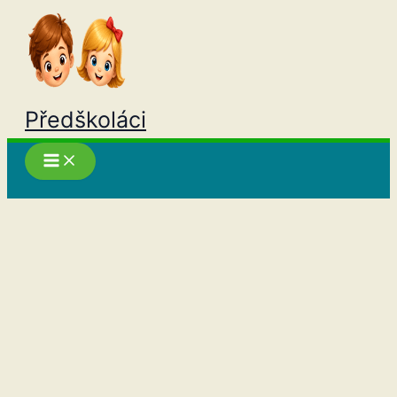
Přeskočit
na
obsah
Předškoláci
Hledat