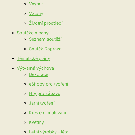
Vesmír
Vztahy
Životní prostředí
Soutěže o ceny
Seznam soutěží
Soutěž Doprava
Tématické plány
Výtvarná výchova
Dekorace
eShopy pro tvoření
Hry pro zábavu
Jarní tvoření
Kreslení, malování
Květiny
Letní výrobky – léto