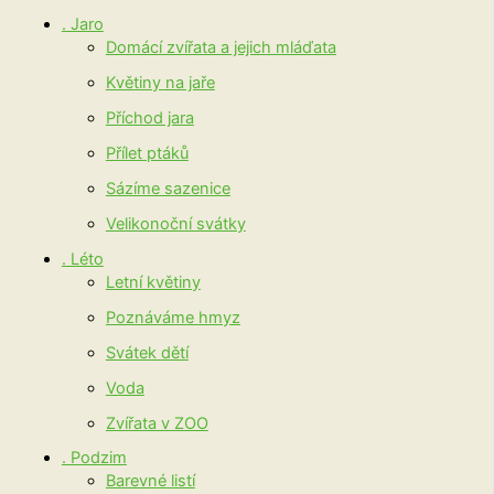
. Jaro
Domácí zvířata a jejich mláďata
Květiny na jaře
Příchod jara
Přílet ptáků
Sázíme sazenice
Velikonoční svátky
. Léto
Letní květiny
Poznáváme hmyz
Svátek dětí
Voda
Zvířata v ZOO
. Podzim
Barevné listí