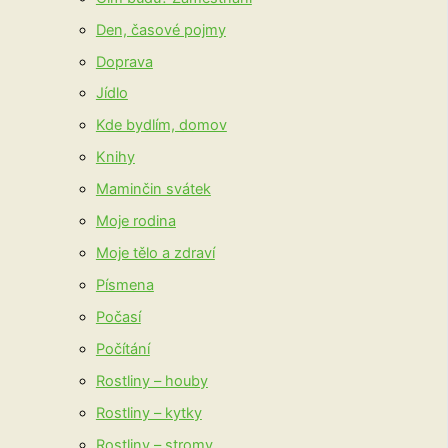
Den, časové pojmy
Doprava
Jídlo
Kde bydlím, domov
Knihy
Maminčin svátek
Moje rodina
Moje tělo a zdraví
Písmena
Počasí
Počítání
Rostliny – houby
Rostliny – kytky
Rostliny – stromy