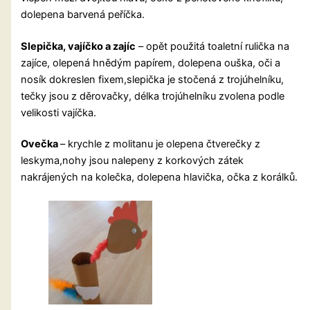
dolepena barvená peříčka.
Slepička, vajíčko a zajíc
– opět použitá toaletní rulička na
zajíce, olepená hnědým papírem, dolepena ouška, oči a
nosík dokreslen fixem,slepička je stočená z trojúhelníku,
tečky jsou z děrovačky, délka trojúhelníku zvolena podle
velikosti vajíčka.
Ovečka
– krychle z molitanu je olepena čtverečky z
leskyma,nohy jsou nalepeny z korkových zátek
nakrájených na kolečka, dolepena hlavička, očka z korálků.