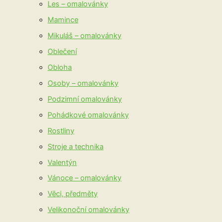
Les – omalovánky
Mamince
Mikuláš – omalovánky
Oblečení
Obloha
Osoby – omalovánky
Podzimní omalovánky
Pohádkové omalovánky
Rostliny
Stroje a technika
Valentýn
Vánoce – omalovánky
Věci, předměty
Velikonoční omalovánky