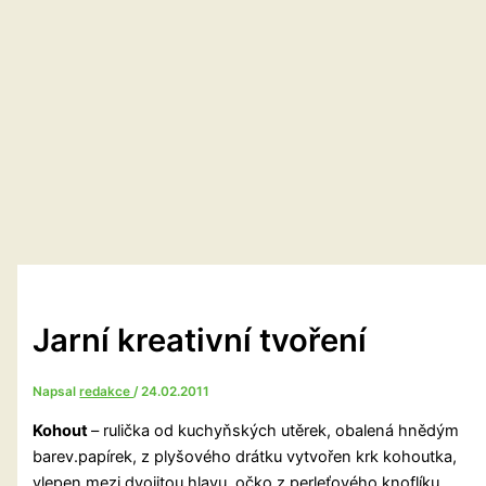
Jarní kreativní tvoření
Napsal
redakce
/
24.02.2011
Kohout
– rulička od kuchyňských utěrek, obalená hnědým
barev.papírek, z plyšového drátku vytvořen krk kohoutka,
vlepen mezi dvojitou hlavu, očko z perleťového knoflíku,