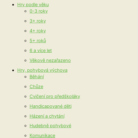
Hry podle věku
0-3 roky
3+ roky
4+ roky
5+ roků
6 a více let
Věkově nezařazeno
Hry, pohybová výchova
Běhání
Chůze
Cvičení pro předškoláky
Handicapované děti
Házení a chytání
Hudebně pohybové
Komunikace