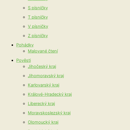
S písničky
T písničky
V písničky
Z písničky
Pohádky
Malované čtení
Pověsti
Jihočeský kraj
Jihomoravský kraj
Karlovarský kraj
Králové-Hradecký kraj
Liberecký kraj
Moravskoslezský kraj
Olomoucký kraj