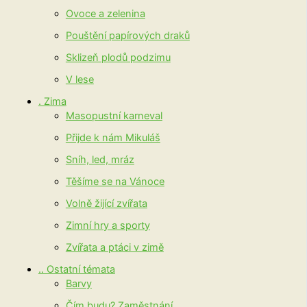
Ovoce a zelenina
Pouštění papírových draků
Sklizeň plodů podzimu
V lese
. Zima
Masopustní karneval
Přijde k nám Mikuláš
Sníh, led, mráz
Těšíme se na Vánoce
Volně žijící zvířata
Zimní hry a sporty
Zvířata a ptáci v zimě
.. Ostatní témata
Barvy
Čím budu? Zaměstnání