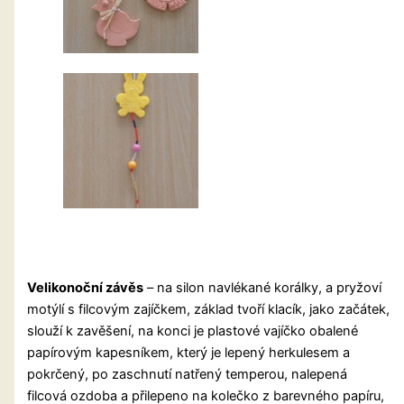
Velikonoční závěs
– na silon navlékané korálky, a pryžoví
motýlí s filcovým zajíčkem, základ tvoří klacík, jako začátek,
slouží k zavěšení, na konci je plastové vajíčko obalené
papírovým kapesníkem, který je lepený herkulesem a
pokrčený, po zaschnutí natřený temperou, nalepená
filcová ozdoba a přilepeno na kolečko z barevného papíru,