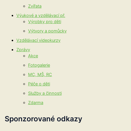
Zvířata
Výukové a vzdělávací př.
Výrobky pro děti
Výtvory a pomůcky
Vzdělávací videokurzy
Zprávy
Akce
Fotogalerie
MC, MŠ, RC
Péče o děti
Služby a činnosti
Zdarma
Sponzorované odkazy