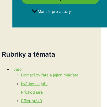
Manuál pro autory
Hledat
Rubriky a témata
. Jaro
Domácí zvířata a jejich mláďata
Květiny na jaře
Příchod jara
Přílet ptáků