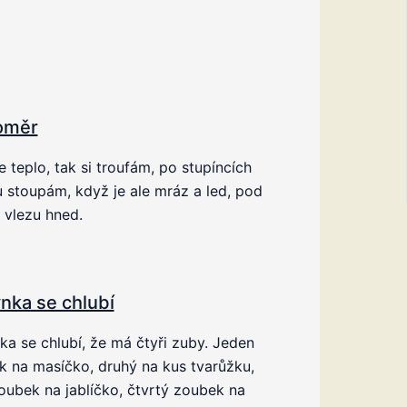
oměr
e teplo, tak si troufám, po stupíncích
 stoupám, když je ale mráz a led, pod
i vlezu hned.
nka se chlubí
a se chlubí, že má čtyři zuby. Jeden
 na masíčko, druhý na kus tvarůžku,
zoubek na jablíčko, čtvrtý zoubek na