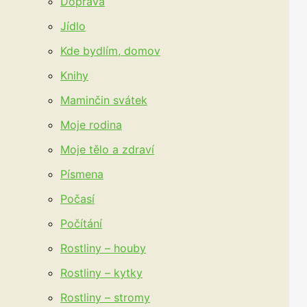
Doprava
Jídlo
Kde bydlím, domov
Knihy
Maminčin svátek
Moje rodina
Moje tělo a zdraví
Písmena
Počasí
Počítání
Rostliny – houby
Rostliny – kytky
Rostliny – stromy