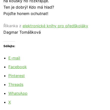
na kousky ho rozkrajuje.
Ten je dobrý! Kdo má hlad?
Pojďte honem ochutnat!
Říkanka z
elektronické knihy pro předškoláky
Dagmar Tomášková
Sdílejte:
E-mail
Facebook
Pinterest
Threads
WhatsApp
X