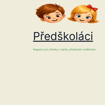
Přeskočit
na
obsah
Předškoláci
Magazín pro učitelky i rodiče, předškolní vzdělávání.