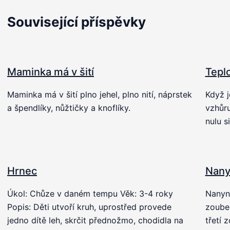
Související příspěvky
Maminka má v šití
Tepl
Maminka má v šití plno jehel, plno nití, náprstek
Když j
a špendlíky, nůžtičky a knoflíky.
vzhůru
nulu s
Hrnec
Nany
Úkol: Chůze v daném tempu Věk: 3-4 roky
Nanynk
Popis: Děti utvoří kruh, uprostřed provede
zoubek
jedno dítě leh, skrčit přednožmo, chodidla na
třetí 