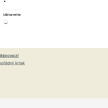
Líbí se mi to:
Načítání…
ŘEDCHOZÍ
ořádný krtek