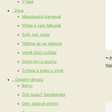
V lese
. Zima
Masopustní karneval
Přijde k nám Mikuláš
Sníh, led, mráz
Těšíme se na Vánoce
Volně žijící zvířata
P
Zimní hry a sporty
Nep
Zvířata a ptáci v zimě
.. Ostatní témata
Barvy
Čím budu? Zaměstnání
Den, časové pojmy