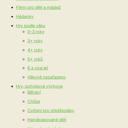
Filmy pro děti a mládež
Hádanky
Hry podle věku
0-3 roky
3+ roky
4+ roky
5+ roků
6 a více let
Věkově nezařazeno
Hry, pohybová výchova
Běhání
Chůze
Cvičení pro předškoláky
Handicapované děti