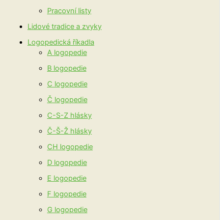
Pracovní listy
Lidové tradice a zvyky
Logopedická říkadla
A logopedie
B logopedie
C logopedie
Č logopedie
C-S-Z hlásky
Č-Š-Ž hlásky
CH logopedie
D logopedie
E logopedie
F logopedie
G logopedie