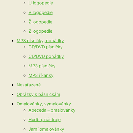
U logopedie
V logopedie
Ž logopedie
Z logopedie
MP3 písničky, pohádky
CD/DVD písničky
CD/DVD pohádky
MP3 písničky
MP3 říkanky
Nezařazené
Obrázky k básničkám
Omalovánky, vymalovánky
Abeceda – omalovánky
Hudba, nástroje
Jarní omalovánky