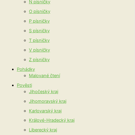
N písničky
O písničky
P písničky
S písničky
T písničky
V písničky
Z písničky
Pohádky
Malované čtení
Pověsti
Jihočeský kraj
Jihomoravský kraj
Karlovarský kraj
Králové-Hradecký kraj
Liberecký kraj