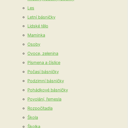
Les
Letní básničky
Lidské tělo
Maminka
Osoby
Ovoce, zelenina
Písmena a číslice
Počasí básničky
Podzimní básničky
Pohádkové básničky
Povolání, řemesla
Rozpočítadla
Škola
Školka