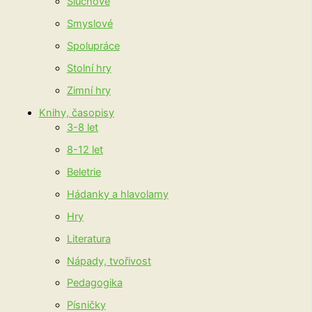
Sluchové
Smyslové
Spolupráce
Stolní hry
Zimní hry
Knihy, časopisy
3-8 let
8-12 let
Beletrie
Hádanky a hlavolamy
Hry
Literatura
Nápady, tvořivost
Pedagogika
Písničky