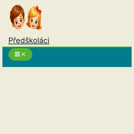
Přeskočit
na
obsah
Předškoláci
Hledat