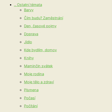
.. Ostatní témata
Barvy
Čím budu? Zaměstnání
Den, časové pojmy
Doprava
Jídlo
Kde bydlím, domov
Knihy
Maminčin svátek
Moje rodina
Moje tělo a zdraví
Písmena
Počasí
Počítání