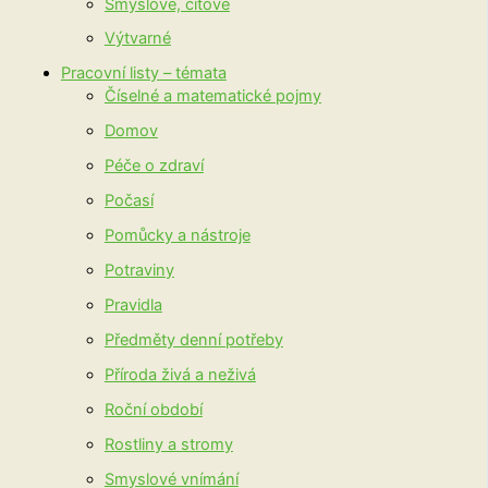
Smyslové, citové
Výtvarné
Pracovní listy – témata
Číselné a matematické pojmy
Domov
Péče o zdraví
Počasí
Pomůcky a nástroje
Potraviny
Pravidla
Předměty denní potřeby
Příroda živá a neživá
Roční období
Rostliny a stromy
Smyslové vnímání