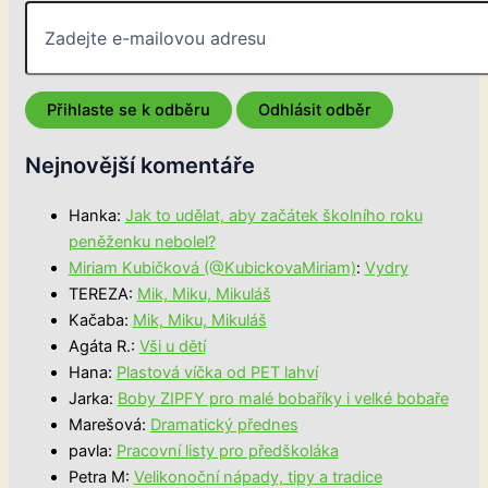
Nejnovější komentáře
Hanka
:
Jak to udělat, aby začátek školního roku
peněženku nebolel?
Miriam Kubičková (@KubickovaMiriam)
:
Vydry
TEREZA
:
Mik, Miku, Mikuláš
Kačaba
:
Mik, Miku, Mikuláš
Agáta R.
:
Vši u dětí
Hana
:
Plastová víčka od PET lahví
Jarka
:
Boby ZIPFY pro malé bobaříky i velké bobaře
Marešová
:
Dramatický přednes
pavla
:
Pracovní listy pro předškoláka
Petra M
:
Velikonoční nápady, tipy a tradice