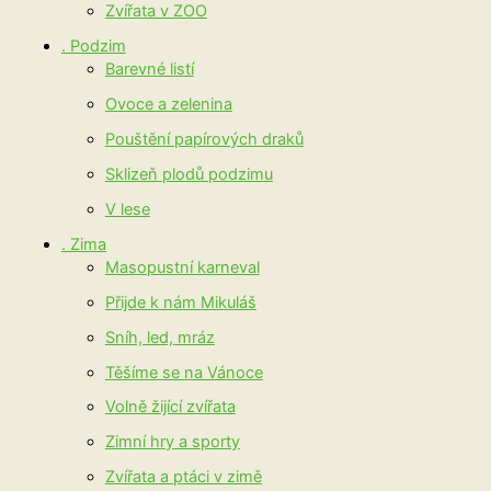
Zvířata v ZOO
. Podzim
Barevné listí
Ovoce a zelenina
Pouštění papírových draků
Sklizeň plodů podzimu
V lese
. Zima
Masopustní karneval
Přijde k nám Mikuláš
Sníh, led, mráz
Těšíme se na Vánoce
Volně žijící zvířata
Zimní hry a sporty
Zvířata a ptáci v zimě