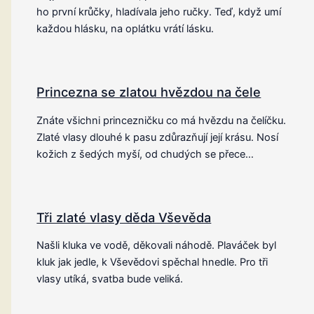
ho první krůčky, hladívala jeho ručky. Teď, když umí
každou hlásku, na oplátku vrátí lásku.
Princezna se zlatou hvězdou na čele
Znáte všichni princezničku co má hvězdu na čelíčku.
Zlaté vlasy dlouhé k pasu zdůrazňují její krásu. Nosí
kožich z šedých myší, od chudých se přece…
Tři zlaté vlasy děda Vševěda
Našli kluka ve vodě, děkovali náhodě. Plaváček byl
kluk jak jedle, k Vševědovi spěchal hnedle. Pro tři
vlasy utíká, svatba bude veliká.