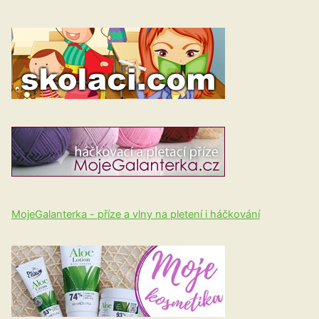
MojeGalanterka - příze a vlny na pletení i háčkování