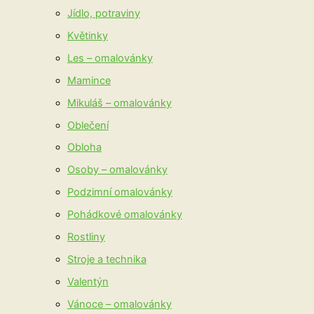
Jídlo, potraviny
Květinky
Les – omalovánky
Mamince
Mikuláš – omalovánky
Oblečení
Obloha
Osoby – omalovánky
Podzimní omalovánky
Pohádkové omalovánky
Rostliny
Stroje a technika
Valentýn
Vánoce – omalovánky