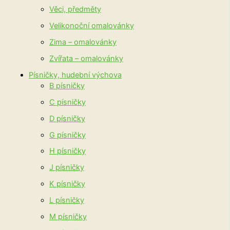
Věci, předměty
Velikonoční omalovánky
Zima – omalovánky
Zvířata – omalovánky
Písničky, hudební výchova
B písničky
C písničky
D písničky
G písničky
H písničky
J písničky
K písničky
L písničky
M písničky