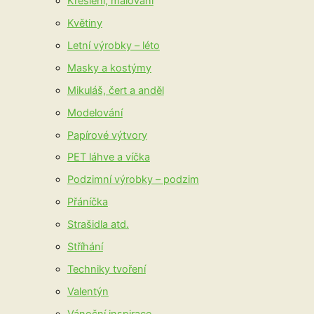
Kreslení, malování
Květiny
Letní výrobky – léto
Masky a kostýmy
Mikuláš, čert a anděl
Modelování
Papírové výtvory
PET láhve a víčka
Podzimní výrobky – podzim
Přáníčka
Strašidla atd.
Stříhání
Techniky tvoření
Valentýn