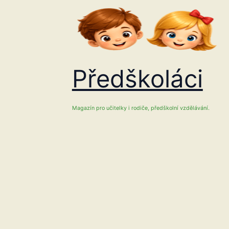
Přeskočit
na
obsah
Předškoláci
Magazín pro učitelky i rodiče, předškolní vzdělávání.