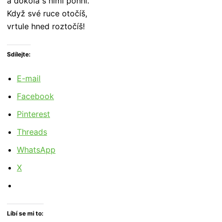
a dokola s nimi pohni.
Když své ruce otočíš,
vrtule hned roztočíš!
Sdílejte:
E-mail
Facebook
Pinterest
Threads
WhatsApp
X
Líbí se mi to: