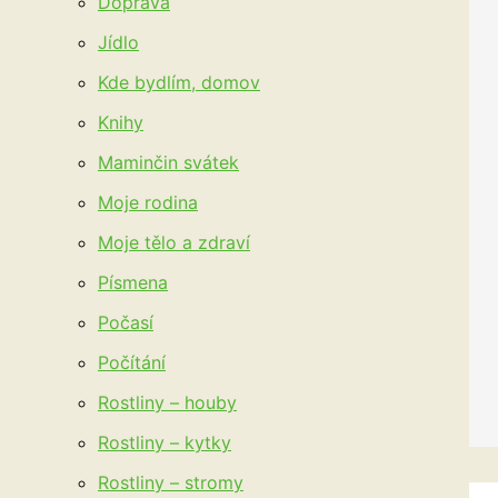
Doprava
Jídlo
Kde bydlím, domov
Knihy
Maminčin svátek
Moje rodina
Moje tělo a zdraví
Písmena
Počasí
Počítání
Rostliny – houby
Rostliny – kytky
Rostliny – stromy