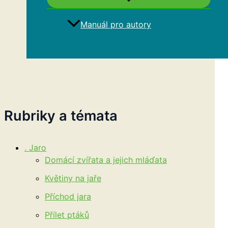
Manuál pro autory
Hledat
Rubriky a témata
. Jaro
Domácí zvířata a jejich mláďata
Květiny na jaře
Příchod jara
Přílet ptáků