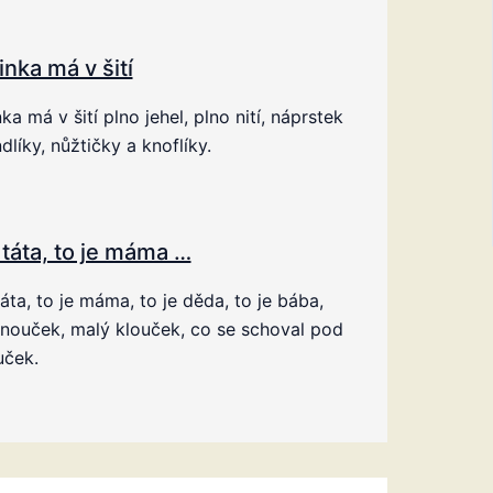
nka má v šití
a má v šití plno jehel, plno nití, náprstek
dlíky, nůžtičky a knoflíky.
 táta, to je máma …
táta, to je máma, to je děda, to je bába,
vnouček, malý klouček, co se schoval pod
uček.