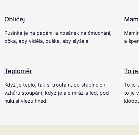
Obličej
Mami
Pusinka je na papání, a nosánek na čmuchání,
Mamink
očka, aby viděla, ouška, aby slyšela.
a špen
Teploměr
To je
Když je teplo, tak si troufám, po stupíncích
To je 
vzhůru stoupám, když je ale mráz a led, pod
to je 
nulu si vlezu hned.
klobo