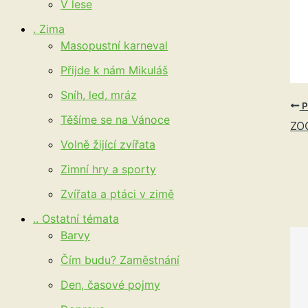
V lese
. Zima
Masopustní karneval
Přijde k nám Mikuláš
Sníh, led, mráz
P
Těšíme se na Vánoce
ZO
Volně žijící zvířata
Zimní hry a sporty
Zvířata a ptáci v zimě
.. Ostatní témata
Barvy
Čím budu? Zaměstnání
Den, časové pojmy