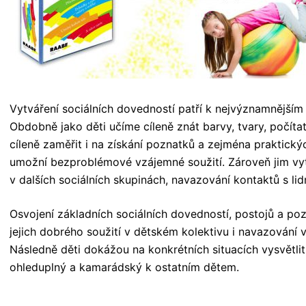
Vytváření sociálních dovedností patří k nejvýznamnějším
Obdobně jako děti učíme cíleně znát barvy, tvary, počítat,
cíleně zaměřit i na získání poznatků a zejména praktický
umožní bezproblémové vzájemné soužití. Zároveň jim vytv
v dalších sociálních skupinách, navazování kontaktů s lid
Osvojení základních sociálních dovedností, postojů a po
jejich dobrého soužití v dětském kolektivu i navazování v
Následně děti dokážou na konkrétních situacích vysvětli
ohleduplný a kamarádský k ostatním dětem.