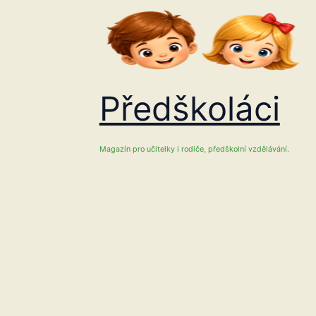
Přeskočit
na
obsah
Předškoláci
Magazín pro učitelky i rodiče, předškolní vzdělávání.