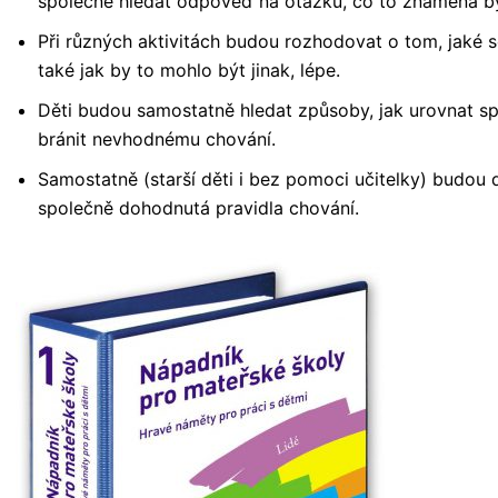
společně hledat odpověď na otázku, co to znamená b
Při různých aktivitách budou rozhodovat o tom, jaké soc
také jak by to mohlo být jinak, lépe.
Děti budou samostatně hledat způsoby, jak urovnat sp
bránit nevhodnému chování.
Samostatně (starší děti i bez pomoci učitelky) budou
společně dohodnutá pravidla chování.