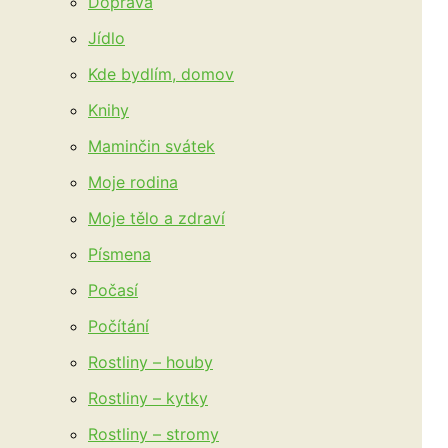
Doprava
Jídlo
Kde bydlím, domov
Knihy
Maminčin svátek
Moje rodina
Moje tělo a zdraví
Písmena
Počasí
Počítání
Rostliny – houby
Rostliny – kytky
Rostliny – stromy