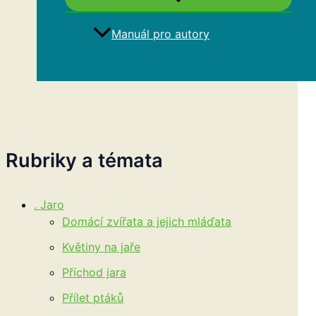
Manuál pro autory
Hledat
Rubriky a témata
. Jaro
Domácí zvířata a jejich mláďata
Květiny na jaře
Příchod jara
Přílet ptáků