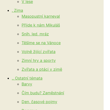
V lese
. Zima
Masopustní karneval
Přijde k nám Mikuláš
Sníh, led, mráz
Těšíme se na Vánoce
Volně žijící zvířata
Zimní hry a sporty
Zvířata a ptáci v zimě
.. Ostatní témata
Barvy
Čím budu? Zaměstnání
Den, časové pojmy