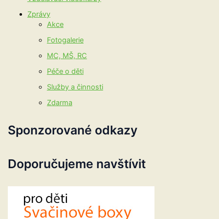
Zprávy
Akce
Fotogalerie
MC, MŠ, RC
Péče o děti
Služby a činnosti
Zdarma
Sponzorované odkazy
Doporučujeme navštívit