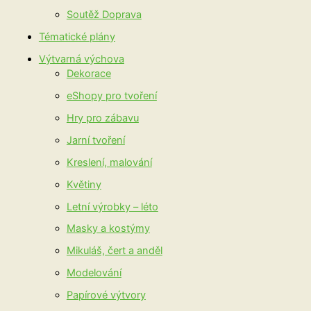
Soutěž Doprava
Tématické plány
Výtvarná výchova
Dekorace
eShopy pro tvoření
Hry pro zábavu
Jarní tvoření
Kreslení, malování
Květiny
Letní výrobky – léto
Masky a kostýmy
Mikuláš, čert a anděl
Modelování
Papírové výtvory