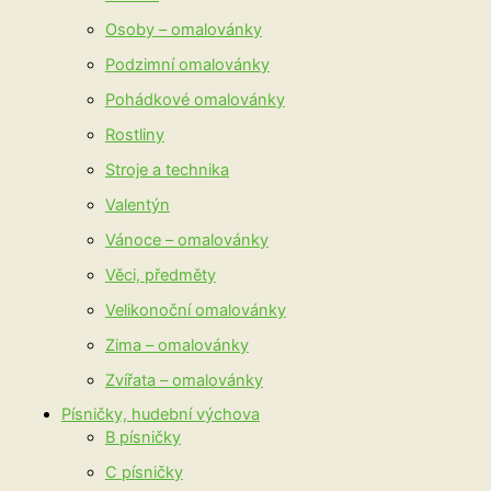
Osoby – omalovánky
Podzimní omalovánky
Pohádkové omalovánky
Rostliny
Stroje a technika
Valentýn
Vánoce – omalovánky
Věci, předměty
Velikonoční omalovánky
Zima – omalovánky
Zvířata – omalovánky
Písničky, hudební výchova
B písničky
C písničky