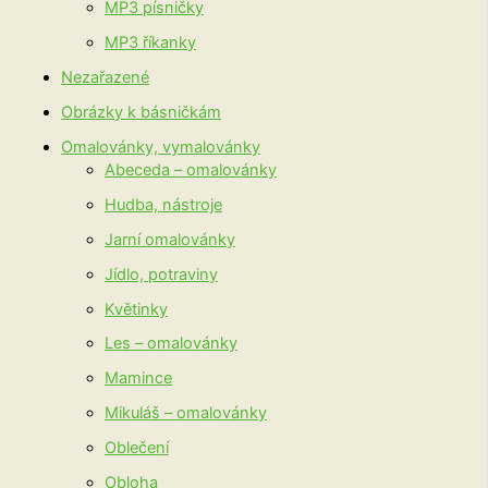
MP3 písničky
MP3 říkanky
Nezařazené
Obrázky k básničkám
Omalovánky, vymalovánky
Abeceda – omalovánky
Hudba, nástroje
Jarní omalovánky
Jídlo, potraviny
Květinky
Les – omalovánky
Mamince
Mikuláš – omalovánky
Oblečení
Obloha