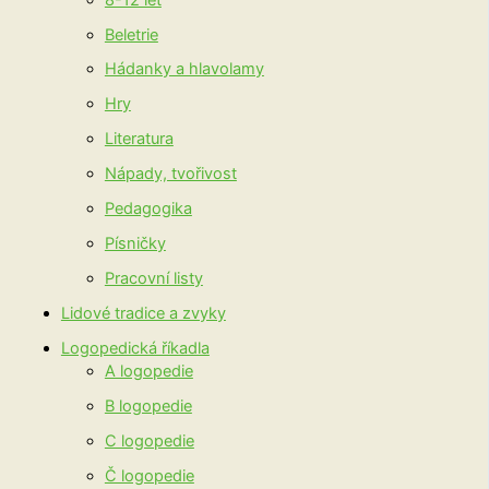
Beletrie
Hádanky a hlavolamy
Hry
Literatura
Nápady, tvořivost
Pedagogika
Písničky
Pracovní listy
Lidové tradice a zvyky
Logopedická říkadla
A logopedie
B logopedie
C logopedie
Č logopedie