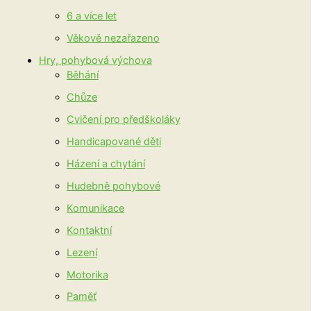
6 a více let
Věkově nezařazeno
Hry, pohybová výchova
Běhání
Chůze
Cvičení pro předškoláky
Handicapované děti
Házení a chytání
Hudebně pohybové
Komunikace
Kontaktní
Lezení
Motorika
Paměť