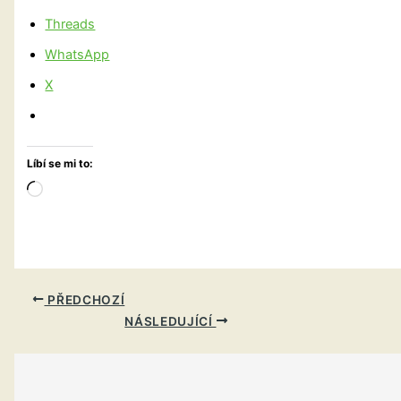
Threads
WhatsApp
X
Líbí se mi to:
Načítání…
PŘEDCHOZÍ
NÁSLEDUJÍCÍ