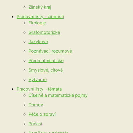
Zlínský kraj
Pracovní listy – činnosti
Ekologie
Grafomotorické
Jazykové
Poznávací, rozumové
Předmatematické
Smyslové, citové
Výtvarné
Pracovní listy – témata
Číselné a matematické pojmy
Domov
Péče o zdraví
Počasí