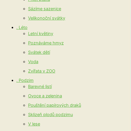
Sázíme sazenice
Velikonoční svátky
. Léto
Letní květiny
Poznáváme hmyz
Svátek dětí
Voda
Zvířata v ZOO
. Podzim
Barevné listí
Ovoce a zelenina
Pouštění papírových draků
Sklizeň plodů podzimu
V lese