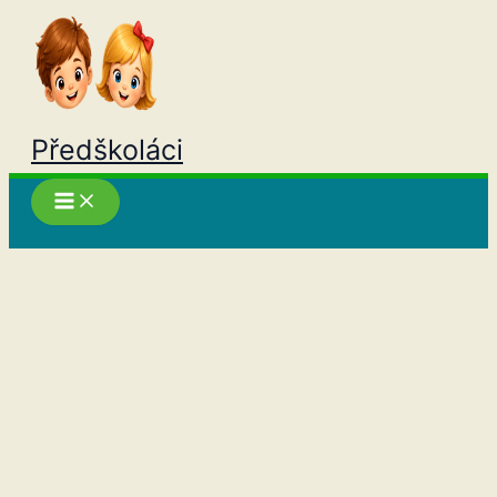
Přeskočit
na
obsah
Předškoláci
Hledat