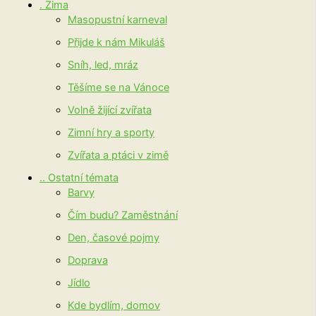
. Zima
Masopustní karneval
Přijde k nám Mikuláš
Sníh, led, mráz
Těšíme se na Vánoce
Volně žijící zvířata
Zimní hry a sporty
Zvířata a ptáci v zimě
.. Ostatní témata
Barvy
Čím budu? Zaměstnání
Den, časové pojmy
Doprava
Jídlo
Kde bydlím, domov