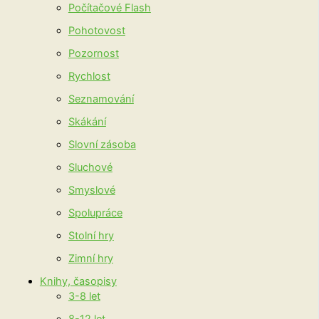
Počítačové Flash
Pohotovost
Pozornost
Rychlost
Seznamování
Skákání
Slovní zásoba
Sluchové
Smyslové
Spolupráce
Stolní hry
Zimní hry
Knihy, časopisy
3-8 let
8-12 let