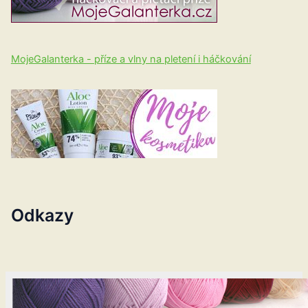
MojeGalanterka - příze a vlny na pletení i háčkování
Odkazy