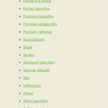
Písmena a číslice
Počasí básničky
Podzimní básničky
Pohádkové básničky
Povolání, řemesla
Rozpočítadla
Škola
Školka
Sportovní básničky
Vánoce, Mikuláš
Věci
Velikonoce
Zdraví
Zimní básničky