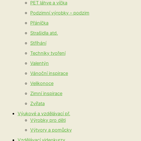
PET láhve a víčka
Podzimní výrobky – podzim
Přáníčka
Strašidla atd.
Stříhání
Techniky tvoření
Valentýn
Vánoční inspirace
Velikonoce
Zimní inspirace
Zvířata
Výukové a vzdělávací př.
Výrobky pro děti
Výtvory a pomůcky
Vzdělávací videokurzy