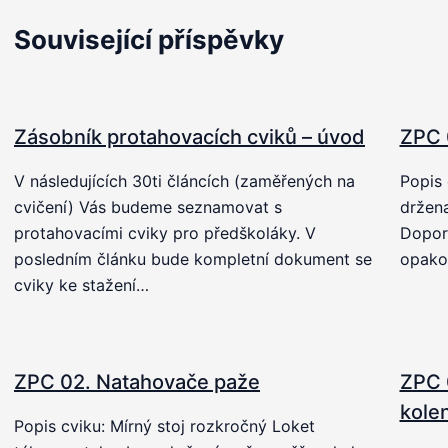
Související příspěvky
Zásobník protahovacích cviků – úvod
ZPC 
V následujících 30ti článcích (zaměřených na
Popis 
cvičení) Vás budeme seznamovat s
držena
protahovacími cviky pro předškoláky. V
Doporu
posledním článku bude kompletní dokument se
opako
cviky ke stažení…
ZPC 02. Natahovače paže
ZPC 
kole
Popis cviku: Mírný stoj rozkročný Loket