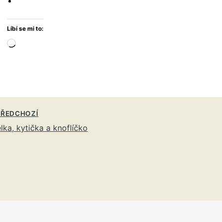
Líbí se mi to:
Načítání…
ŘEDCHOZÍ
lka, kytička a knoflíčko