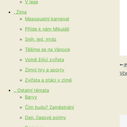
V lese
. Zima
Masopustní karneval
Přijde k nám Mikuláš
Sníh, led, mráz
Těšíme se na Vánoce
Volně žijící zvířata
P
Zimní hry a sporty
Vče
Zvířata a ptáci v zimě
.. Ostatní témata
Barvy
Čím budu? Zaměstnání
Den, časové pojmy