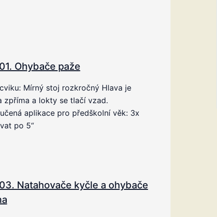
01. Ohybače paže
cviku: Mírný stoj rozkročný Hlava je
 zpříma a lokty se tlačí vzad.
čená aplikace pro předškolní věk: 3x
vat po 5“
03. Natahovače kyčle a ohybače
na