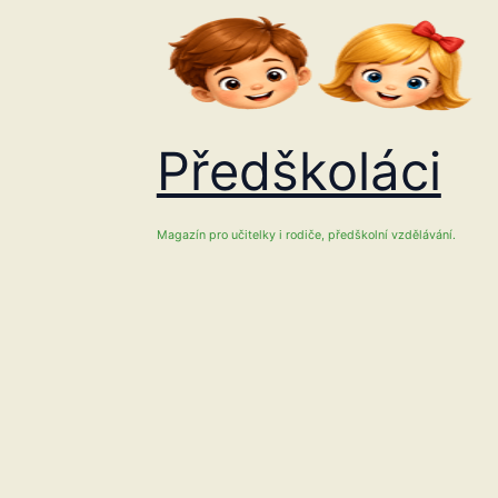
Přeskočit
na
obsah
Předškoláci
Magazín pro učitelky i rodiče, předškolní vzdělávání.