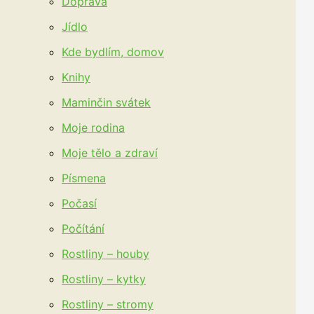
Doprava
Jídlo
Kde bydlím, domov
Knihy
Maminčin svátek
Moje rodina
Moje tělo a zdraví
Písmena
Počasí
Počítání
Rostliny – houby
Rostliny – kytky
Rostliny – stromy