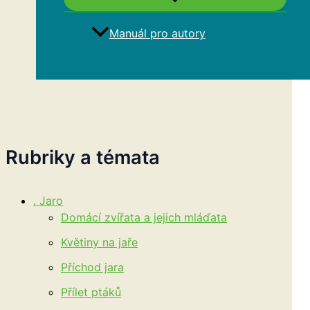
Manuál pro autory
Hledat
Rubriky a témata
. Jaro
Domácí zvířata a jejich mláďata
Květiny na jaře
Příchod jara
Přílet ptáků