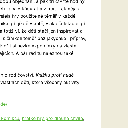
 dobu objednání, a pak tři čtvrtě hodiny
děti začaly kňourat a zlobit. Tak nějak
yslela hry použitelné téměř v každé
a, při jízdě v autě, vlaku či letadle, při
totiž ví, že děti stačí jen inspirovat a
li s čímkoli téměř bez jakýchkoli příprav,
ytvořit si hezké vzpomínky na vlastní
jících. A pár rad tu naleznou také
ih o rodičovství.
Knížku proti nudě
vlastních dětí, které všechny aktivity
ude/
v komiksu
,
Krátké hry pro dlouhé chvíle
,