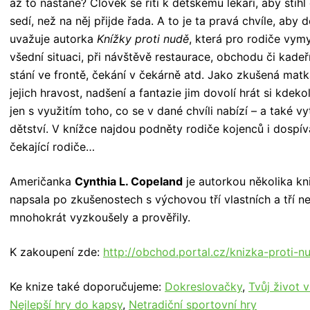
až to nastane? Člověk se řítí k dětskému lékaři, aby stihl
sedí, než na něj přijde řada. A to je ta pravá chvíle, aby 
uvažuje autorka
Knížky proti nudě
, která pro rodiče vym
všední situaci, při návštěvě restaurace, obchodu či kadeřník
stání ve frontě, čekání v čekárně atd.
Jako zkušená matka 
jejich hravost, nadšení a fantazie jim dovolí hrát si kdeko
jen s využitím toho, co se v dané chvíli nabízí – a také v
dětství. V knížce najdou podněty rodiče kojenců i dospíva
čekající rodiče…
Američanka
Cynthia L. Copeland
je autorkou několika kn
napsala po zkušenostech s výchovou tří vlastních a tří ne
mnohokrát vyzkoušely a prověřily.
K zakoupení zde:
http://obchod.portal.cz/knizka-proti-n
Ke knize také doporučujeme:
Dokreslovačky
,
Tvůj život 
Nejlepší hry do kapsy
,
Netradiční sportovní hry