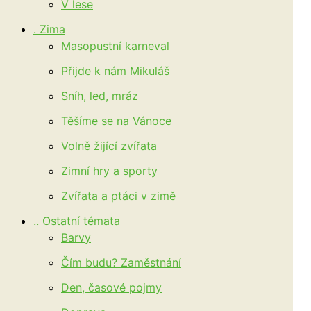
V lese
. Zima
Masopustní karneval
Přijde k nám Mikuláš
Sníh, led, mráz
Těšíme se na Vánoce
Volně žijící zvířata
Zimní hry a sporty
Zvířata a ptáci v zimě
.. Ostatní témata
Barvy
Čím budu? Zaměstnání
Den, časové pojmy