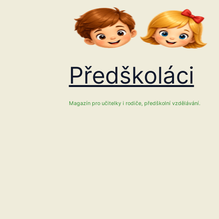
Přeskočit
na
obsah
Předškoláci
Magazín pro učitelky i rodiče, předškolní vzdělávání.