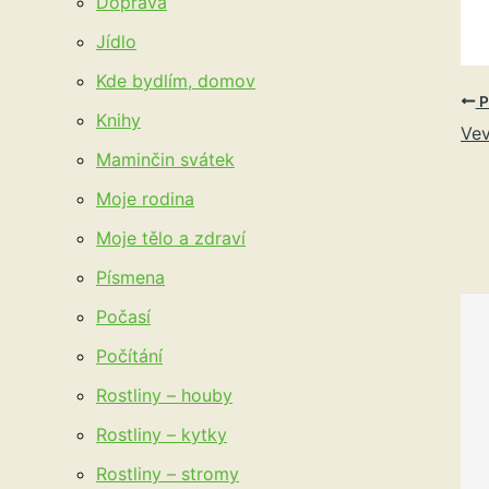
Doprava
Jídlo
Kde bydlím, domov
P
Knihy
Ve
Maminčin svátek
Moje rodina
Moje tělo a zdraví
Písmena
Počasí
Počítání
Rostliny – houby
Rostliny – kytky
Rostliny – stromy