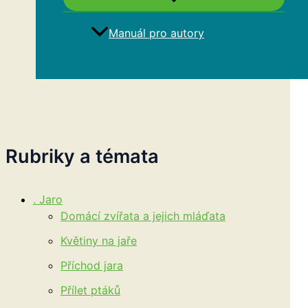
Manuál pro autory
Hledat
Rubriky a témata
. Jaro
Domácí zvířata a jejich mláďata
Květiny na jaře
Příchod jara
Přílet ptáků