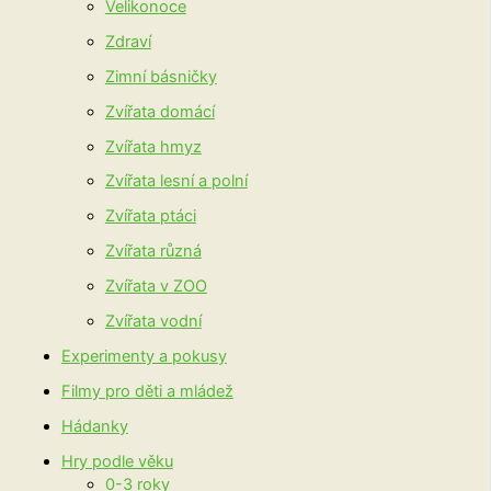
Velikonoce
Zdraví
Zimní básničky
Zvířata domácí
Zvířata hmyz
Zvířata lesní a polní
Zvířata ptáci
Zvířata různá
Zvířata v ZOO
Zvířata vodní
Experimenty a pokusy
Filmy pro děti a mládež
Hádanky
Hry podle věku
0-3 roky