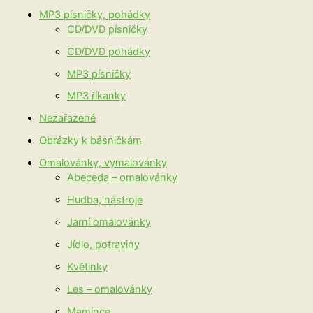
MP3 písničky, pohádky
CD/DVD písničky
CD/DVD pohádky
MP3 písničky
MP3 říkanky
Nezařazené
Obrázky k básničkám
Omalovánky, vymalovánky
Abeceda – omalovánky
Hudba, nástroje
Jarní omalovánky
Jídlo, potraviny
Květinky
Les – omalovánky
Mamince