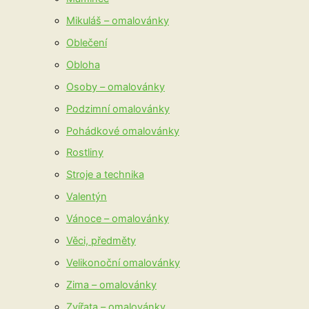
Mikuláš – omalovánky
Oblečení
Obloha
Osoby – omalovánky
Podzimní omalovánky
Pohádkové omalovánky
Rostliny
Stroje a technika
Valentýn
Vánoce – omalovánky
Věci, předměty
Velikonoční omalovánky
Zima – omalovánky
Zvířata – omalovánky