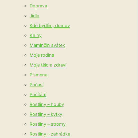
Doprava
Jídlo
Kde bydlím, domov
Knihy
Maminčin svátek
Moje rodina
Moje tělo a zdraví
Písmena
Počasí
Počítání
Rostliny – houby
Rostliny – kytky
Rostliny – stromy
Rostliny – zahrádka