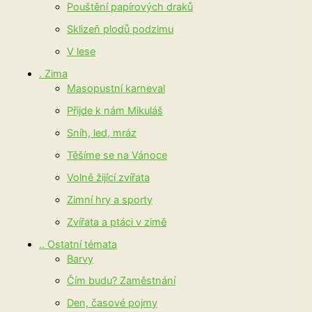
Pouštění papírových draků
Sklizeň plodů podzimu
V lese
. Zima
Masopustní karneval
Přijde k nám Mikuláš
Sníh, led, mráz
Těšíme se na Vánoce
Volně žijící zvířata
Zimní hry a sporty
Zvířata a ptáci v zimě
.. Ostatní témata
Barvy
Čím budu? Zaměstnání
Den, časové pojmy