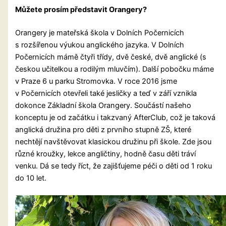
Můžete prosím představit Orangery?
Orangery je mateřská škola v Dolních Počernicích
s rozšířenou výukou anglického jazyka. V Dolních
Počernicích mámě čtyři třídy, dvě české, dvě anglické (s
českou učitelkou a rodilým mluvčím). Další pobočku máme
v Praze 6 u parku Stromovka. V roce 2016 jsme
v Počernicích otevřeli také jesličky a teď v září vznikla
dokonce Základní škola Orangery. Součástí našeho
konceptu je od začátku i takzvaný AfterClub, což je taková
anglická družina pro děti z prvního stupně ZŠ, které
nechtějí navštěvovat klasickou družinu při škole. Zde jsou
různé kroužky, lekce angličtiny, hodně času děti tráví
venku. Dá se tedy říct, že zajišťujeme péči o děti od 1 roku
do 10 let.