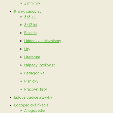
Zimní hry
Knihy, časopisy
3-8 let
8-12 let
Beletrie
Hádanky a hlavolamy
Hry
Literatura
Nápady, tvořivost
Pedagogika
Písničky
Pracovní listy
Lidové tradice a zvyky
Logopedická říkadla
A logopedie