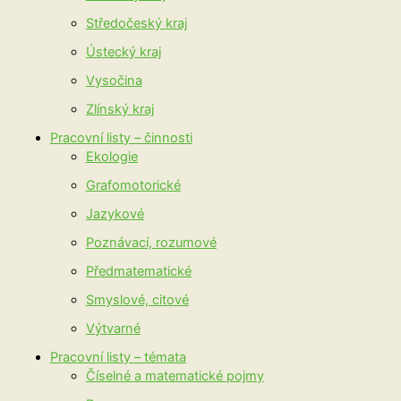
Středočeský kraj
Ústecký kraj
Vysočina
Zlínský kraj
Pracovní listy – činnosti
Ekologie
Grafomotorické
Jazykové
Poznávací, rozumové
Předmatematické
Smyslové, citové
Výtvarné
Pracovní listy – témata
Číselné a matematické pojmy