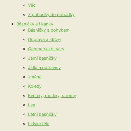
Věci
Z pohádky do pohádky
Básničky a říkanky
Básničky s pohybem
Doprava a stroje
Geometrické tvary
Jarní básničky
Jídlo a potraviny
Jména
Koledy
Květiny, rostliny, stromy
Les
Letní básničky
Lidské tělo