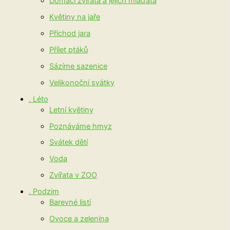
Domácí zvířata a jejich mláďata
Květiny na jaře
Příchod jara
Přílet ptáků
Sázíme sazenice
Velikonoční svátky
. Léto
Letní květiny
Poznáváme hmyz
Svátek dětí
Voda
Zvířata v ZOO
. Podzim
Barevné listí
Ovoce a zelenina