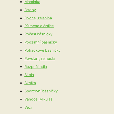
Maminka
Osoby
Ovoce, zelenina
Písmena a číslice
Počasí básničky
Podzimní básničky
Pohádkové básničky
Povolání, řemesla
Rozpočítadla
Škola
Školka
Sportovní básničky
Vánoce, Mikuláš
Věci