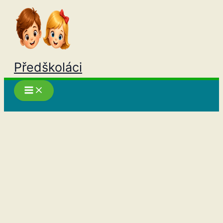
Přeskočit
na
obsah
Předškoláci
Hledat