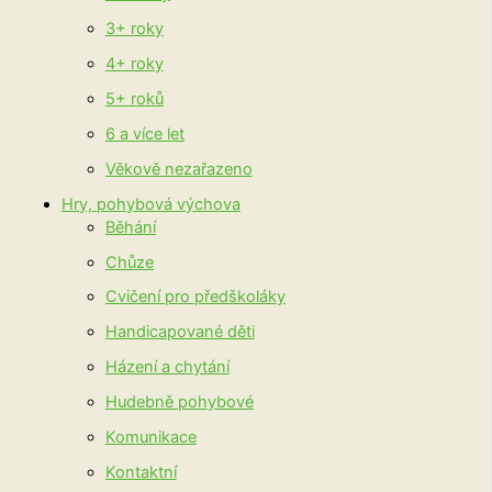
3+ roky
4+ roky
5+ roků
6 a více let
Věkově nezařazeno
Hry, pohybová výchova
Běhání
Chůze
Cvičení pro předškoláky
Handicapované děti
Házení a chytání
Hudebně pohybové
Komunikace
Kontaktní