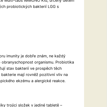
ace Multi-tabs IMMUNO Kid, určený dětem
ivých probiotických bakterií LGG s
ru imunity je dobře znám, ne každý
ro obranyschopnost organismu. Probiotika
žují stav bakterií ve prospěch těch
bakterie mají rovněž pozitivní vliv na
topického ekzému a alergické reakce.
y trojici složek v jediné tabletě –