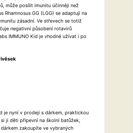
lů, může posílit imunitu účinněji než
lus Rhamnosus GG (LGG) se adaptují na
i imunitu zásadní. Ve střevech se totiž
ačuje negativní působení rotavirů
-tabs IMMUNO Kid je vhodné užívat i po
řívěsek
 je nyní v prodeji s dárkem, praktickou
si ji děti připevní na školní batůžek,
 s dárkem zakoupíte ve vybraných