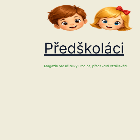
Přeskočit
na
obsah
Předškoláci
Magazín pro učitelky i rodiče, předškolní vzdělávání.