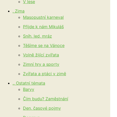
V lese
. Zima
Masopustní karneval
Přijde k nám Mikuláš
Sníh, led, mráz
Těšíme se na Vánoce
Volně žijící zvířata
Zimní hry a sporty
Zvířata a ptáci v zimě
.. Ostatní témata
Barvy
Čím budu? Zaměstnání
Den, časové pojmy