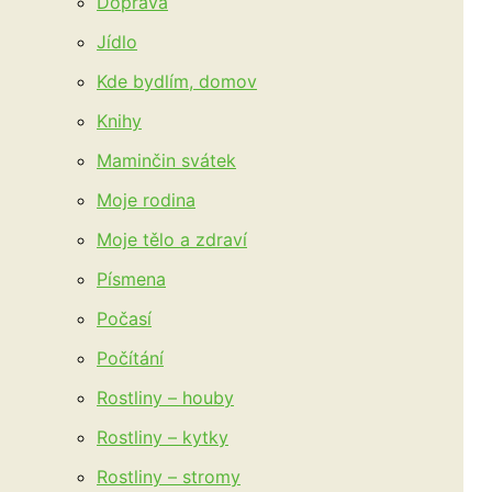
Doprava
Jídlo
Kde bydlím, domov
Knihy
Maminčin svátek
Moje rodina
Moje tělo a zdraví
Písmena
Počasí
Počítání
Rostliny – houby
Rostliny – kytky
Rostliny – stromy