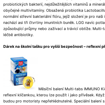
probiotických bakterií, nejdůležitějších vitaminů a minerá
obyčejné multivitamíny. Obsažená probiotika Lactobacil
normální střevní bakteriální flóru, jejíž složení je pro naš
nachází asi tři čtvrtiny imunitních buněk. LGG navíc potl
způsobující průjmy nebo zažívací a trávicí obtíže. Multi
léčbě antibiotiky.
Dárek na školní tašku pro vyšší bezpečnost – reflexní p
Měsíční balení Multi-tabs IMMUNO Kid
reflexní klíčenkou, kterou lze použít i jako přívěsek. Když 
budou pro motoristy nepřehlédnutelné. Speciální balení