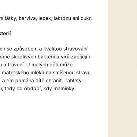
átky, barviva, lepek, laktózu ani cukr.
terií
ojen se způsobem a kvalitou stravování
omě škodlivých bakterií a virů zabíjejí i
tu a trávení. U malých dětí může
z mateřského mléka na smíšenou stravu.
 a tím pomáhá dítě chránit. Tablety
ku, tedy od období, kdy maminky