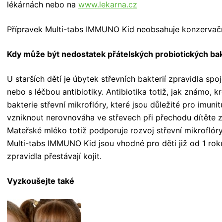
lékárnách nebo na
www.lekarna.cz
Přípravek Multi-tabs IMMUNO Kid neobsahuje konzervační l
Kdy může být nedostatek přátelských probiotických bak
U starších dětí je úbytek střevních bakterií zpravidla sp
nebo s léčbou antibiotiky. Antibiotika totiž, jak známo, kr
bakterie střevní mikroflóry, které jsou důležité pro imuni
vzniknout nerovnováha ve střevech při přechodu dítěte 
Mateřské mléko totiž podporuje rozvoj střevní mikroflóry
Multi-tabs IMMUNO Kid jsou vhodné pro děti již od 1 ro
zpravidla přestávají kojit.
Vyzkoušejte také