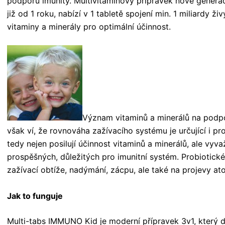
podporu imunity. Multivitaminový přípravek nové gener
již od 1 roku, nabízí v 1 tabletě spojení min. 1 miliardy ž
vitaminy a minerály pro optimální účinnost.
Význam vitaminů a minerálů na podpo
však ví, že rovnováha zažívacího systému je určující i p
tedy nejen posilují účinnost vitaminů a minerálů, ale vyva
prospěšných, důležitých pro imunitní systém. Probiotické 
zažívací obtíže, nadýmání, zácpu, ale také na projevy a
Jak to funguje
Multi-tabs IMMUNO Kid je moderní přípravek 3v1, který dík