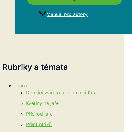
Manuál pro autory
Hledat
Rubriky a témata
. Jaro
Domácí zvířata a jejich mláďata
Květiny na jaře
Příchod jara
Přílet ptáků