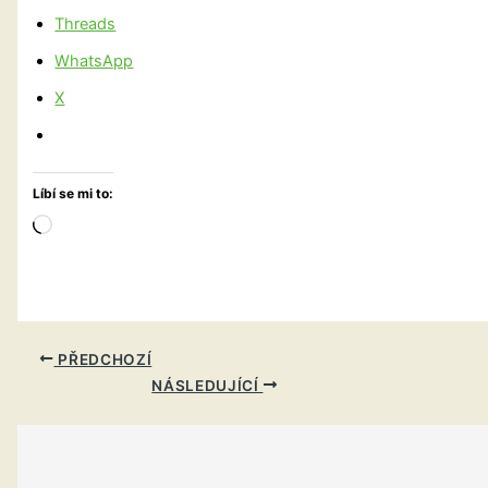
Threads
WhatsApp
X
Líbí se mi to:
Načítání…
PŘEDCHOZÍ
NÁSLEDUJÍCÍ