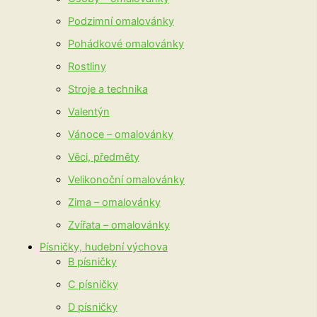
Podzimní omalovánky
Pohádkové omalovánky
Rostliny
Stroje a technika
Valentýn
Vánoce – omalovánky
Věci, předměty
Velikonoční omalovánky
Zima – omalovánky
Zvířata – omalovánky
Písničky, hudební výchova
B písničky
C písničky
D písničky