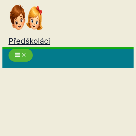
Přeskočit
na
obsah
Předškoláci
Hledat