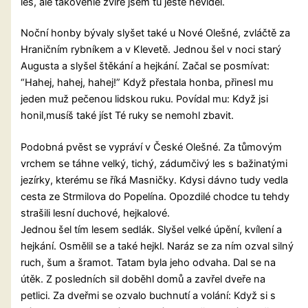
les, ale takovéhle zvíře jsem tu ještě neviděl.
Noční honby bývaly slyšet také u Nové Olešné, zvláčtě za
Hraničním rybníkem a v Klevetě. Jednou šel v noci starý
Augusta a slyšel štěkání a hejkání. Začal se posmívat:
“Hahej, hahej, hahej!” Když přestala honba, přinesl mu
jeden muž pečenou lidskou ruku. Povídal mu: Když jsi
honil,musíš také jíst Té ruky se nemohl zbavit.
Podobná pvěst se vypráví v České Olešné. Za tůmovým
vrchem se táhne velký, tichý, zádumčivý les s bažinatými
jezírky, kterému se říká Masničky. Kdysi dávno tudy vedla
cesta ze Strmilova do Popelína. Opozdilé chodce tu tehdy
strašili lesní duchové, hejkalové.
Jednou šel tím lesem sedlák. Slyšel velké úpění, kvílení a
hejkání. Osmělil se a také hejkl. Naráz se za ním ozval silný
ruch, šum a šramot. Tatam byla jeho odvaha. Dal se na
útěk. Z posledních sil doběhl domů a zavřel dveře na
petlici. Za dveřmi se ozvalo buchnutí a volání: Když si s