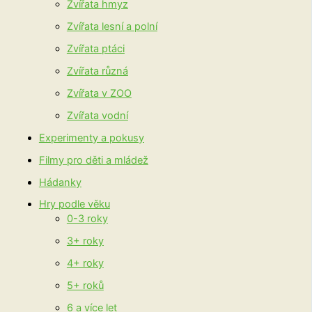
Zvířata hmyz
Zvířata lesní a polní
Zvířata ptáci
Zvířata různá
Zvířata v ZOO
Zvířata vodní
Experimenty a pokusy
Filmy pro děti a mládež
Hádanky
Hry podle věku
0-3 roky
3+ roky
4+ roky
5+ roků
6 a více let