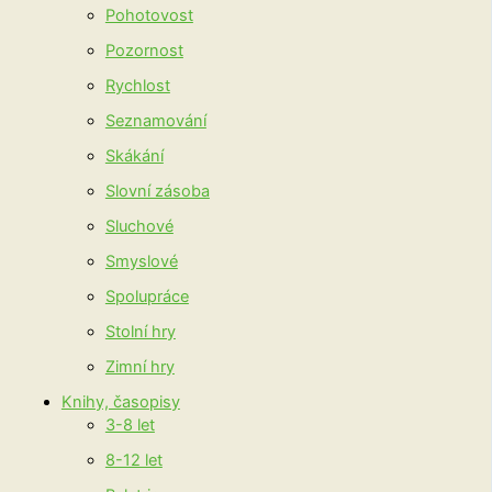
Pohotovost
Pozornost
Rychlost
Seznamování
Skákání
Slovní zásoba
Sluchové
Smyslové
Spolupráce
Stolní hry
Zimní hry
Knihy, časopisy
3-8 let
8-12 let