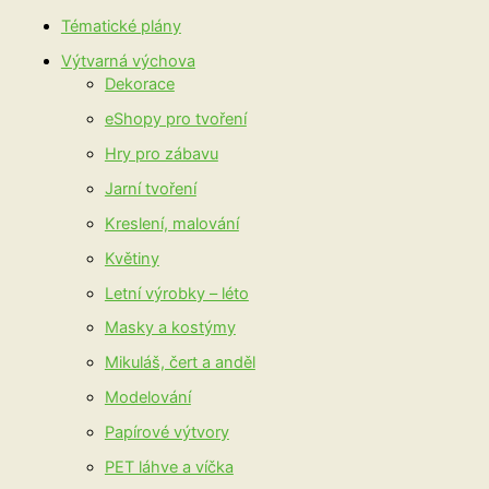
Tématické plány
Výtvarná výchova
Dekorace
eShopy pro tvoření
Hry pro zábavu
Jarní tvoření
Kreslení, malování
Květiny
Letní výrobky – léto
Masky a kostýmy
Mikuláš, čert a anděl
Modelování
Papírové výtvory
PET láhve a víčka