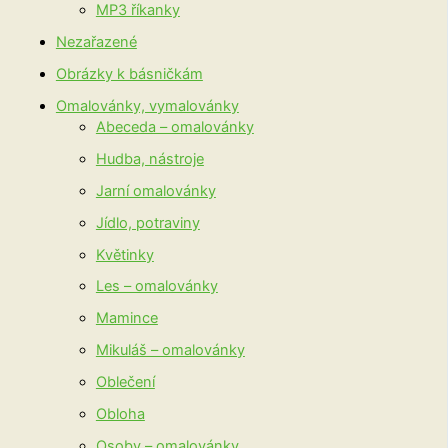
MP3 říkanky
Nezařazené
Obrázky k básničkám
Omalovánky, vymalovánky
Abeceda – omalovánky
Hudba, nástroje
Jarní omalovánky
Jídlo, potraviny
Květinky
Les – omalovánky
Mamince
Mikuláš – omalovánky
Oblečení
Obloha
Osoby – omalovánky