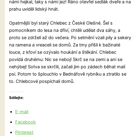
námi hejkal, taky s námi jez! Ráno otevřel sedlák dveře a na
prahu uviděl lidský hnát.
Opatrnější byl starý Chlebec z České Olešné. Šel s
pomocníkem do lesa na dříví, chtěli udělat dva sáhy, a
proto se zdrželi až do večera. Po setmění vzali pily a sekery
na ramena a vreaceli se domů. Za tmy přišli k bažinaté
louce, z křoví se ozývalo houkání a štěkání. Chlebec
povídá druhému: Nic se neboj! Skrč se na zemi a ani se
nehýbej! Sotva se skrčili, začali jim po zádech běhat malí
psi. Potom to šplouchlo v Bednářově rybníku a ztratilo se
to. Chlebcové pospíchali domů.
Sdílejte:
E-mail
Facebook
Pinterest