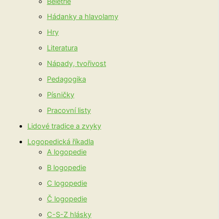
Beletrie
Hádanky a hlavolamy
Hry
Literatura
Nápady, tvořivost
Pedagogika
Písničky
Pracovní listy
Lidové tradice a zvyky
Logopedická říkadla
A logopedie
B logopedie
C logopedie
Č logopedie
C-S-Z hlásky