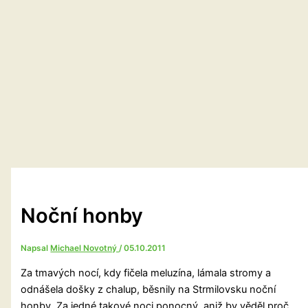
Noční honby
Napsal
Michael Novotný
/
05.10.2011
Za tmavých nocí, kdy fičela meluzína, lámala stromy a
odnášela došky z chalup, běsnily na Strmilovsku noční
honby. Za jedné takové noci ponocný, aniž by věděl proč,