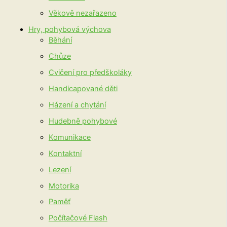
Věkově nezařazeno
Hry, pohybová výchova
Běhání
Chůze
Cvičení pro předškoláky
Handicapované děti
Házení a chytání
Hudebně pohybové
Komunikace
Kontaktní
Lezení
Motorika
Paměť
Počítačové Flash