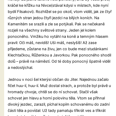
kráčel ke křížku na Nivce(stával kdysi v místech, kde nyní
bydlí Filsakovi). Rozhlížel se po okolí, vtom viděl, jak ze čtyř
různých stran jedou čtyři jezdci na bílých koních. Na
Kamenitém se srazili a zle se potýkali. Pak se nečekaně
rozjeli na všechny světové strany. Jeden jel kolem
ponocného. Vmžiku ho vytáhl na koně a temným hlasem
pravil: Oči máš, nevidíš! Uši máš, neslyšíš! Až zase
přijedeme, zůstane na živu, jen co bude mezi studánkami
Klechtačkou, Růženkou a Javorkou. Pak ponocného shodil
dolů – právě na náměstí. Od té doby ponocný špatně viděl
a nedoslýchal.
Jednou v noci šel kterýsi občan do Jiter. Najednou začalo
fičet huu-ií, huu-ií. Muž dostal strach, a protože byl právě u
hromady chvoje, chtěl se do ní schovat. Stačil však
schovat jen hlavu a horní polovinu těla. Vtom se přihnal
divoký jezdec, zarazil, píchal kopím schovanému do zadní
části těla a povídal: Už tady pamatuju třikrát ves a třikrát