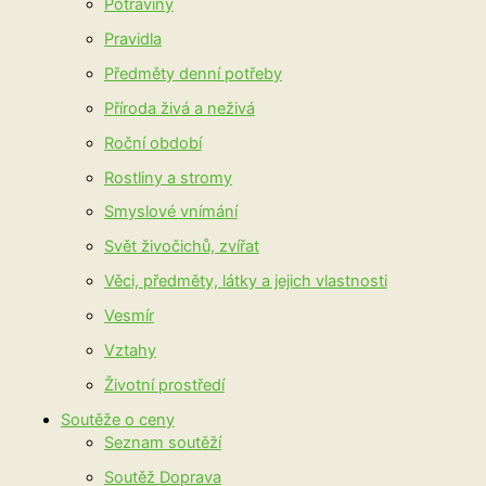
Potraviny
Pravidla
Předměty denní potřeby
Příroda živá a neživá
Roční období
Rostliny a stromy
Smyslové vnímání
Svět živočichů, zvířat
Věci, předměty, látky a jejich vlastnosti
Vesmír
Vztahy
Životní prostředí
Soutěže o ceny
Seznam soutěží
Soutěž Doprava