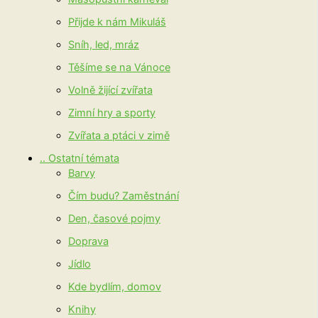
Přijde k nám Mikuláš
Sníh, led, mráz
Těšíme se na Vánoce
Volně žijící zvířata
Zimní hry a sporty
Zvířata a ptáci v zimě
.. Ostatní témata
Barvy
Čím budu? Zaměstnání
Den, časové pojmy
Doprava
Jídlo
Kde bydlím, domov
Knihy