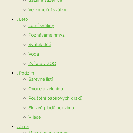
Sázíme sazenice
Velikonoční svátky
. Léto
Letní květiny
Poznáváme hmyz
Svátek dětí
Voda
Zvířata v ZOO
. Podzim
Barevné listí
Ovoce a zelenina
Pouštění papírových draků
Sklizeň plodů podzimu
V lese
. Zima
Masopustní karneval