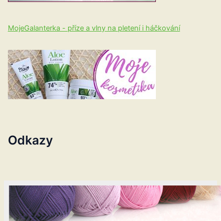
MojeGalanterka - příze a vlny na pletení i háčkování
Odkazy