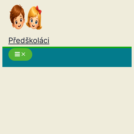
Přeskočit
na
obsah
Předškoláci
Hledat