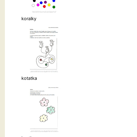
koralky
kotatka