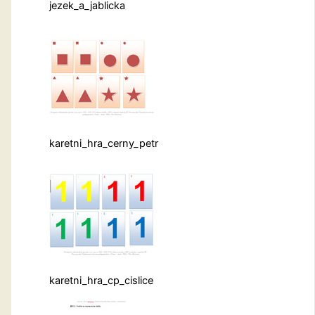
jezek_a_jablicka
karetni_hra_cerny_petr
karetni_hra_cp_cislice