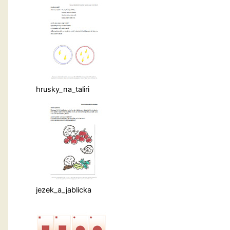
hrusky_na_taliri
jezek_a_jablicka