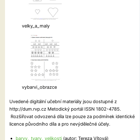
velky_a_maly
vybarvi_obrazce
Uvedené digitální učební materiály jsou dostupné z
http://dum.rvp.cz Metodický portál ISSN 1802-4785.
Rozšiřovat odvozená díla lze pouze za podmínek identické
licence původního díla a pro nevýdělečné účely.
barvy,_tvary,_velikosti
(autor: Tereza Vítová)