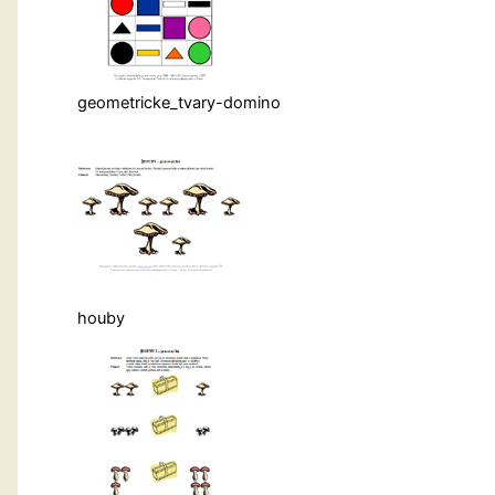
geometricke_tvary-domino
houby