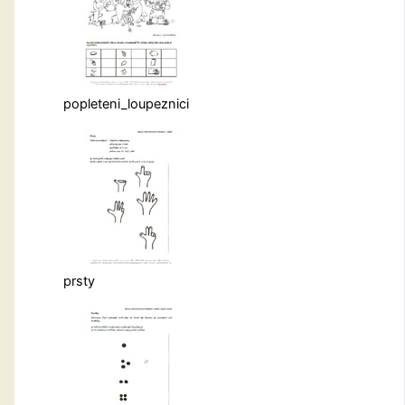
popleteni_loupeznici
prsty