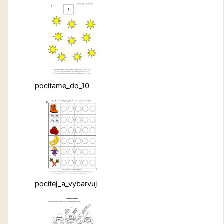
pocitame_do_10
pocitej_a_vybarvuj