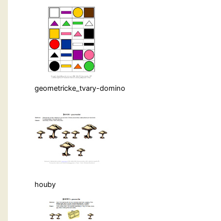
geometricke_tvary-domino
houby