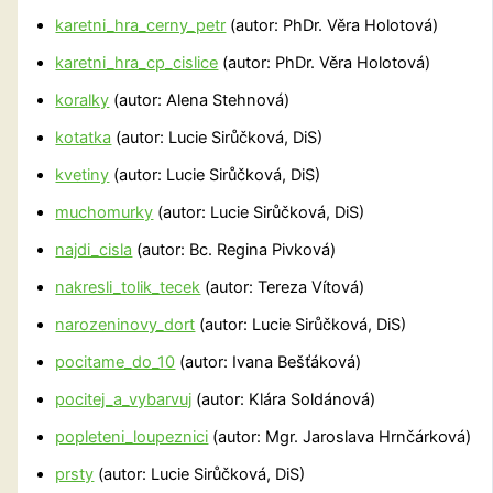
karetni_hra_cerny_petr
(autor: PhDr. Věra Holotová)
karetni_hra_cp_cislice
(autor: PhDr. Věra Holotová)
koralky
(autor: Alena Stehnová)
kotatka
(autor: Lucie Sirůčková, DiS)
kvetiny
(autor: Lucie Sirůčková, DiS)
muchomurky
(autor: Lucie Sirůčková, DiS)
najdi_cisla
(autor: Bc. Regina Pivková)
nakresli_tolik_tecek
(autor: Tereza Vítová)
narozeninovy_dort
(autor: Lucie Sirůčková, DiS)
pocitame_do_10
(autor: Ivana Bešťáková)
pocitej_a_vybarvuj
(autor: Klára Soldánová)
popleteni_loupeznici
(autor: Mgr. Jaroslava Hrnčárková)
prsty
(autor: Lucie Sirůčková, DiS)