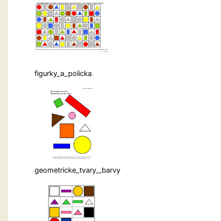
figurky_a_policka
geometricke_tvary,_barvy