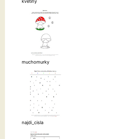
kvetiny
muchomurky
najdi_cisla