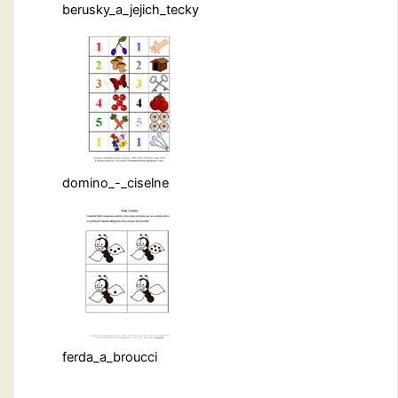
berusky_a_jejich_tecky
domino_-_ciselne
ferda_a_broucci