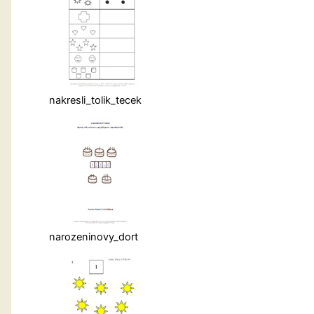
nakresli_tolik_tecek
narozeninovy_dort