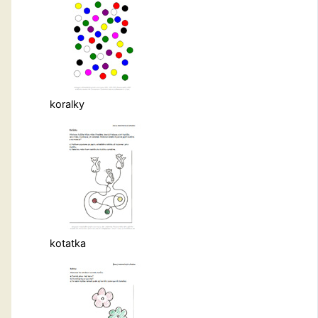
koralky
kotatka