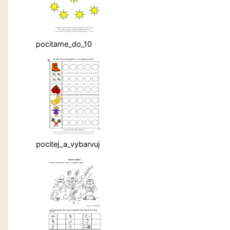
pocitame_do_10
pocitej_a_vybarvuj