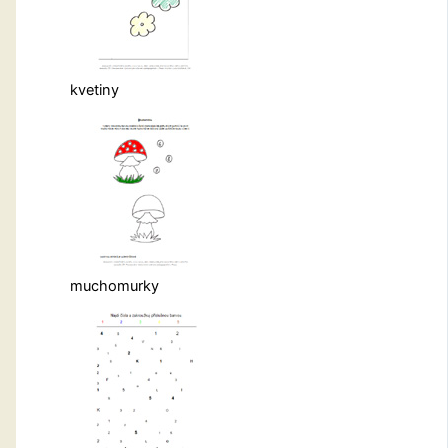
kvetiny
muchomurky