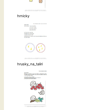
hrnicky
hrusky_na_taliri