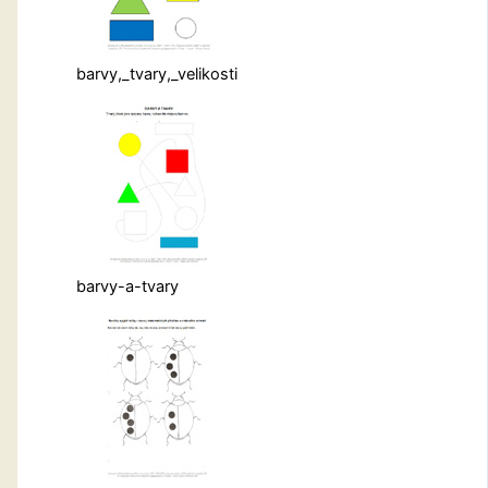
barvy,_tvary,_velikosti
barvy-a-tvary