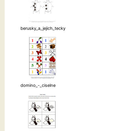
berusky_a_jejich_tecky
domino_-_ciselne