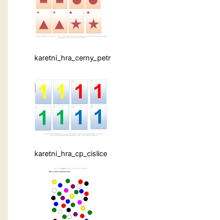
karetni_hra_cerny_petr
karetni_hra_cp_cislice