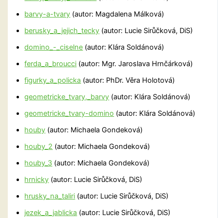
barvy-a-tvary
(autor: Magdalena Málková)
berusky_a_jejich_tecky
(autor: Lucie Sirůčková, DiS)
domino_-_ciselne
(autor: Klára Soldánová)
ferda_a_broucci
(autor: Mgr. Jaroslava Hrnčárková)
figurky_a_policka
(autor: PhDr. Věra Holotová)
geometricke_tvary,_barvy
(autor: Klára Soldánová)
geometricke_tvary-domino
(autor: Klára Soldánová)
houby
(autor: Michaela Gondeková)
houby_2
(autor: Michaela Gondeková)
houby_3
(autor: Michaela Gondeková)
hrnicky
(autor: Lucie Sirůčková, DiS)
hrusky_na_taliri
(autor: Lucie Sirůčková, DiS)
jezek_a_jablicka
(autor: Lucie Sirůčková, DiS)