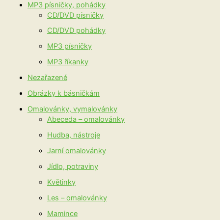
MP3 písničky, pohádky
CD/DVD písničky
CD/DVD pohádky
MP3 písničky
MP3 říkanky
Nezařazené
Obrázky k básničkám
Omalovánky, vymalovánky
Abeceda – omalovánky
Hudba, nástroje
Jarní omalovánky
Jídlo, potraviny
Květinky
Les – omalovánky
Mamince