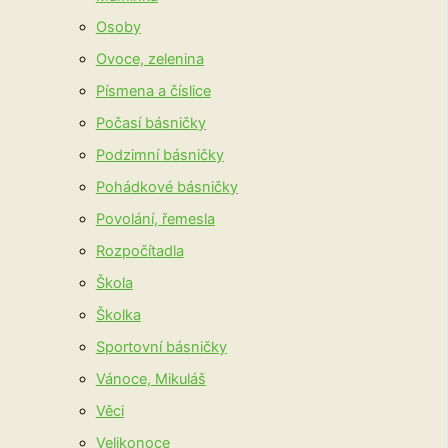
Osoby
Ovoce, zelenina
Písmena a číslice
Počasí básničky
Podzimní básničky
Pohádkové básničky
Povolání, řemesla
Rozpočítadla
Škola
Školka
Sportovní básničky
Vánoce, Mikuláš
Věci
Velikonoce