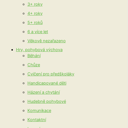
3+ roky
4+ roky
5+ roků
6 a více let
Věkově nezařazeno
Hry, pohybová výchova
Běhání
Chůze
Cvičení pro předškoláky
Handicapované děti
Házení a chytání
Hudebně pohybové
Komunikace
Kontaktní