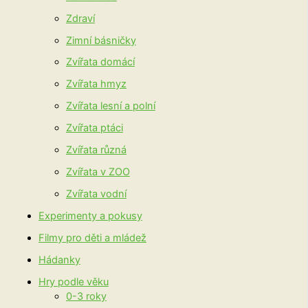
Zdraví
Zimní básničky
Zvířata domácí
Zvířata hmyz
Zvířata lesní a polní
Zvířata ptáci
Zvířata různá
Zvířata v ZOO
Zvířata vodní
Experimenty a pokusy
Filmy pro děti a mládež
Hádanky
Hry podle věku
0-3 roky