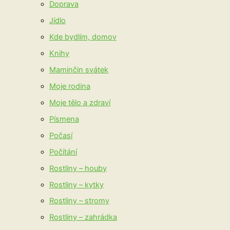
Doprava
Jídlo
Kde bydlím, domov
Knihy
Maminčin svátek
Moje rodina
Moje tělo a zdraví
Písmena
Počasí
Počítání
Rostliny – houby
Rostliny – kytky
Rostliny – stromy
Rostliny – zahrádka