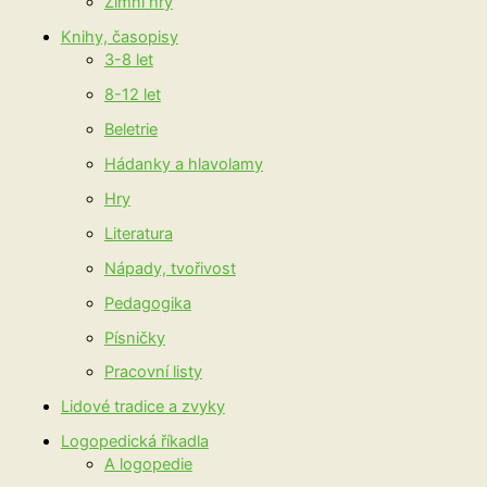
Zimní hry
Knihy, časopisy
3-8 let
8-12 let
Beletrie
Hádanky a hlavolamy
Hry
Literatura
Nápady, tvořivost
Pedagogika
Písničky
Pracovní listy
Lidové tradice a zvyky
Logopedická říkadla
A logopedie