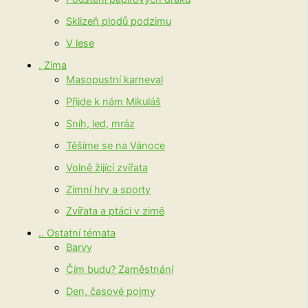
Sklizeň plodů podzimu
V lese
. Zima
Masopustní karneval
Přijde k nám Mikuláš
Sníh, led, mráz
Těšíme se na Vánoce
Volně žijící zvířata
Zimní hry a sporty
Zvířata a ptáci v zimě
.. Ostatní témata
Barvy
Čím budu? Zaměstnání
Den, časové pojmy