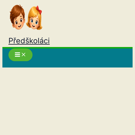
Přeskočit
na
obsah
Předškoláci
Hledat