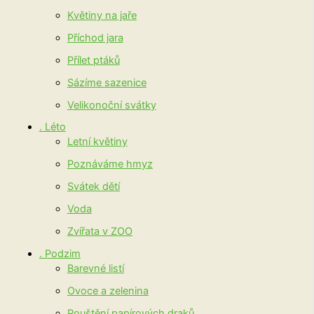
Květiny na jaře
Příchod jara
Přílet ptáků
Sázíme sazenice
Velikonoční svátky
. Léto
Letní květiny
Poznáváme hmyz
Svátek dětí
Voda
Zvířata v ZOO
. Podzim
Barevné listí
Ovoce a zelenina
Pouštění papírových draků