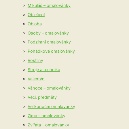
Mikuláš – omalovánky
Oblečení
Obloha
Osoby – omalovánky
Podzimní omalovánky
Pohádkové omalovánky
Rostliny
Stroje a technika
Valentýn
Vánoce – omalovánky
Věci, předměty
Velikonoční omalovánky
Zima – omalovánky
Zvířata – omalovánky