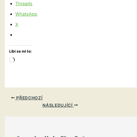
Threads
WhatsApp
X
Líbí se mi to:
Načítání…
PŘEDCHOZÍ
NÁSLEDUJÍCÍ