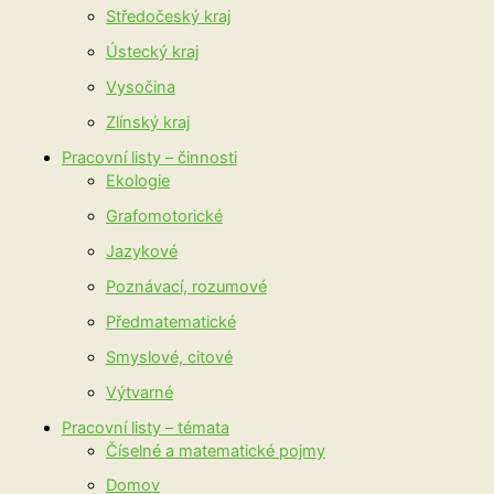
Středočeský kraj
Ústecký kraj
Vysočina
Zlínský kraj
Pracovní listy – činnosti
Ekologie
Grafomotorické
Jazykové
Poznávací, rozumové
Předmatematické
Smyslové, citové
Výtvarné
Pracovní listy – témata
Číselné a matematické pojmy
Domov