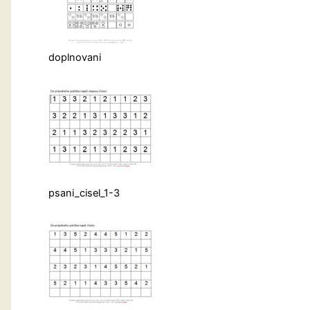
doplnovani
psani_cisel_1-3