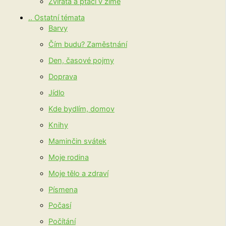
Zvířata a ptáci v zimě
.. Ostatní témata
Barvy
Čím budu? Zaměstnání
Den, časové pojmy
Doprava
Jídlo
Kde bydlím, domov
Knihy
Maminčin svátek
Moje rodina
Moje tělo a zdraví
Písmena
Počasí
Počítání