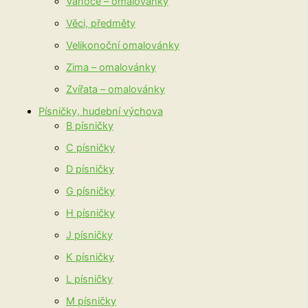
Vánoce – omalovánky
Věci, předměty
Velikonoční omalovánky
Zima – omalovánky
Zvířata – omalovánky
Písničky, hudební výchova
B písničky
C písničky
D písničky
G písničky
H písničky
J písničky
K písničky
L písničky
M písničky