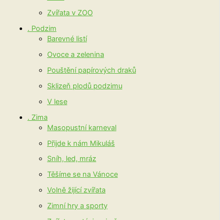
Zvířata v ZOO
. Podzim
Barevné listí
Ovoce a zelenina
Pouštění papírových draků
Sklizeň plodů podzimu
V lese
. Zima
Masopustní karneval
Přijde k nám Mikuláš
Sníh, led, mráz
Těšíme se na Vánoce
Volně žijící zvířata
Zimní hry a sporty