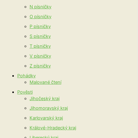
N písničky
O písničky
P písničky
S písničky
T písničky
V písničky
Z písničky
Pohádky
Malované čtení
Pověsti
Jihočeský kraj
Jihomoravský kraj
Karlovarský kraj
Králové-Hradecký kraj
Liberecký kraj