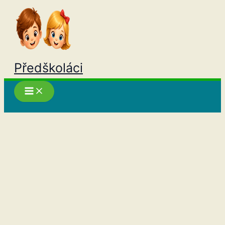
Přeskočit
na
obsah
Předškoláci
Hledat