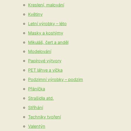
Kreslení, malování
Květiny
Letní výrobky – léto
Masky a kostýmy
Mikuláš, čert a anděl
Modelování
Papírové výtvory
PET láhve a víčka
Podzimní výrobky – podzim
Přáníčka
Strašidla atd.
Stříhání
Techniky tvoření
Valentýn