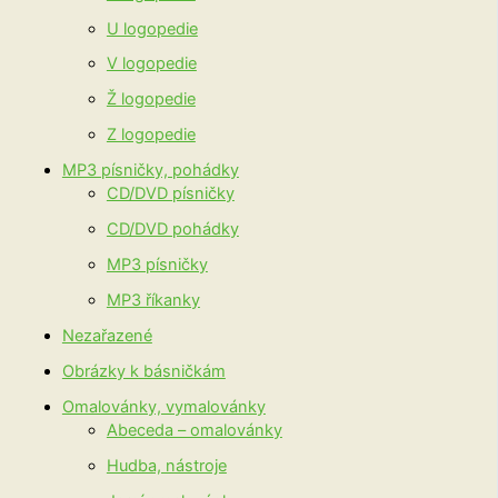
U logopedie
V logopedie
Ž logopedie
Z logopedie
MP3 písničky, pohádky
CD/DVD písničky
CD/DVD pohádky
MP3 písničky
MP3 říkanky
Nezařazené
Obrázky k básničkám
Omalovánky, vymalovánky
Abeceda – omalovánky
Hudba, nástroje