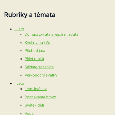
Rubriky a témata
. Jaro
Domácí zvířata a jejich mláďata
Květiny na jaře
Příchod jara
Přílet ptáků
Sázíme sazenice
Velikonoční svátky
. Léto
Letní květiny
Poznáváme hmyz
Svátek dětí
Voda