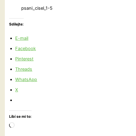
psani_cisel_1-5
Sdílejte:
E-mail
Facebook
Pinterest
Threads
WhatsApp
X
Líbí se mi to:
Načítání…