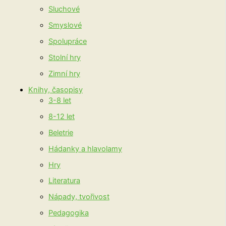
Sluchové
Smyslové
Spolupráce
Stolní hry
Zimní hry
Knihy, časopisy
3-8 let
8-12 let
Beletrie
Hádanky a hlavolamy
Hry
Literatura
Nápady, tvořivost
Pedagogika