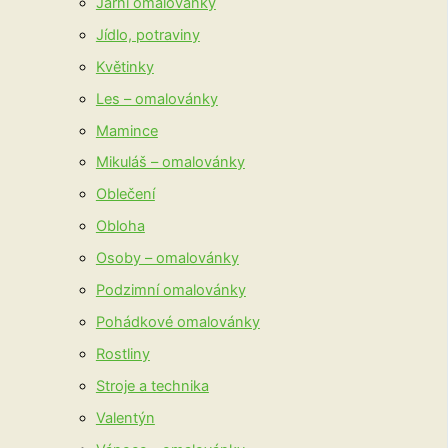
Jarní omalovánky
Jídlo, potraviny
Květinky
Les – omalovánky
Mamince
Mikuláš – omalovánky
Oblečení
Obloha
Osoby – omalovánky
Podzimní omalovánky
Pohádkové omalovánky
Rostliny
Stroje a technika
Valentýn