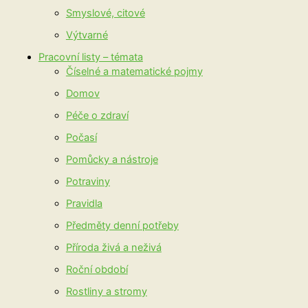
Smyslové, citové
Výtvarné
Pracovní listy – témata
Číselné a matematické pojmy
Domov
Péče o zdraví
Počasí
Pomůcky a nástroje
Potraviny
Pravidla
Předměty denní potřeby
Příroda živá a neživá
Roční období
Rostliny a stromy