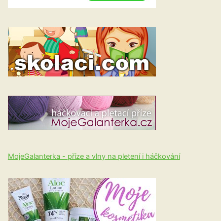
MojeGalanterka - příze a vlny na pletení i háčkování