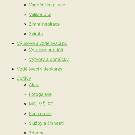
Vánoční inspirace
Velikonoce
Zimní inspirace
Zvířata
Výukové a vzdělávací př.
Výrobky pro děti
Výtvory a pomůcky
Vzdělávací videokurzy
Zprávy
Akce
Fotogalerie
MC, MŠ, RC
Péče o děti
Služby a činnosti
Zdarma