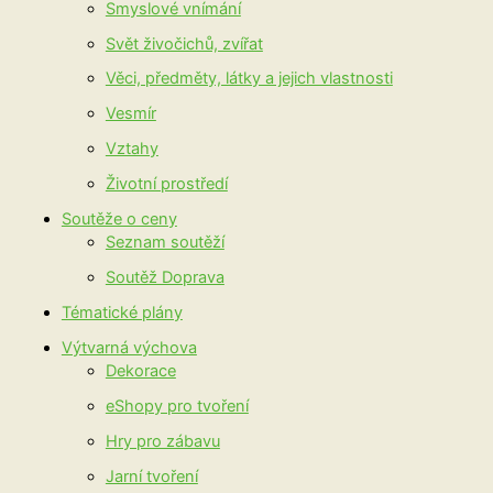
Smyslové vnímání
Svět živočichů, zvířat
Věci, předměty, látky a jejich vlastnosti
Vesmír
Vztahy
Životní prostředí
Soutěže o ceny
Seznam soutěží
Soutěž Doprava
Tématické plány
Výtvarná výchova
Dekorace
eShopy pro tvoření
Hry pro zábavu
Jarní tvoření