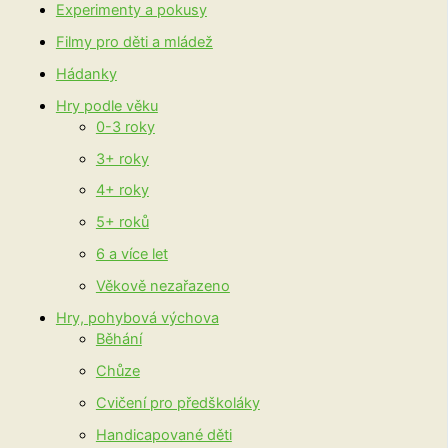
Experimenty a pokusy
Filmy pro děti a mládež
Hádanky
Hry podle věku
0-3 roky
3+ roky
4+ roky
5+ roků
6 a více let
Věkově nezařazeno
Hry, pohybová výchova
Běhání
Chůze
Cvičení pro předškoláky
Handicapované děti