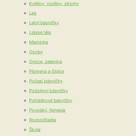
Květiny, rostliny, stromy
Les
Letní básničky
Lidské tělo
Maminka
Osoby
Ovoce, zelenina
Písmena a číslice
Počasí básničky
Podzimní básničky
Pohádkové básničky
Povolání, řemesla
Rozpočítadla
Škola