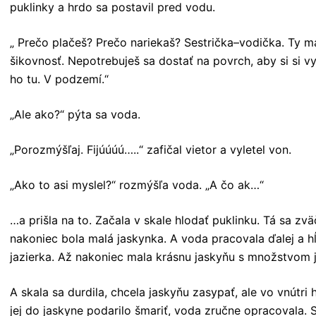
puklinky a hrdo sa postavil pred vodu.
„ Prečo plačeš? Prečo nariekaš? Sestrička–vodička. Ty má
šikovnosť. Nepotrebuješ sa dostať na povrch, aby si si v
ho tu. V podzemí.“
„Ale ako?“ pýta sa voda.
„Porozmýšľaj. Fijúúúú…..“ zafičal vietor a vyletel von.
„Ako to asi myslel?“ rozmýšľa voda. „A čo ak…“
…a prišla na to. Začala v skale hlodať puklinku. Tá sa zv
nakoniec bola malá jaskynka. A voda pracovala ďalej a hĺ
jazierka. Až nakoniec mala krásnu jaskyňu s množstvom j
A skala sa durdila, chcela jaskyňu zasypať, ale vo vnútri h
jej do jaskyne podarilo šmariť, voda zručne opracovala. S