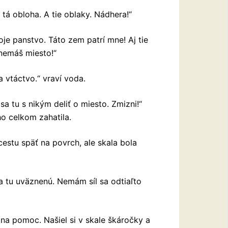
 tá obloha. A tie oblaky. Nádhera!“
oje panstvo. Táto zem patrí mne! Aj tie
 nemáš miesto!“
a vtáctvo.“ vraví voda.
a tu s nikým deliť o miesto. Zmizni!“
ho celkom zahatila.
cestu späť na povrch, ale skala bola
a tu uväznenú. Nemám síl sa odtiaľto
ej na pomoc. Našiel si v skale škáročky a