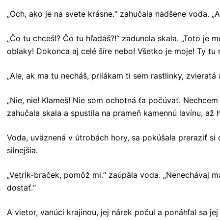
„Och, ako je na svete krásne.“ zahučala nadšene voda. „A
„Čo tu chceš!? Čo tu hľadáš?!“ zadunela skala. „Toto je m
oblaky! Dokonca aj celé šíre nebo! Všetko je moje! Ty tu
„Ale, ak ma tu necháš, prilákam ti
sem rastlinky, zvieratá 
„Nie, nie! Klameš! Nie som ochotná ťa počúvať. Nechcem s
zahučala skala a spustila na prameň kamennú lavínu, až 
Voda, uväznená v útrobách hory, sa pokúšala preraziť si 
silnejšia.
„Vetrík-braček, pomôž mi.“ zaúpäla voda. „Nenechávaj m
dostať.“
A vietor, vanúci krajinou, jej nárek počul a ponáhľal sa j