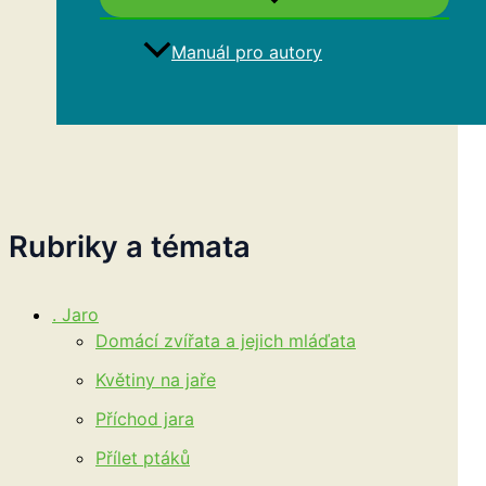
Manuál pro autory
Hledat
Rubriky a témata
. Jaro
Domácí zvířata a jejich mláďata
Květiny na jaře
Příchod jara
Přílet ptáků