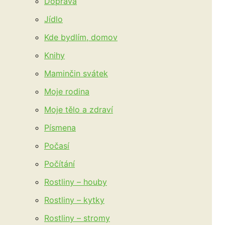
Doprava
Jídlo
Kde bydlím, domov
Knihy
Maminčin svátek
Moje rodina
Moje tělo a zdraví
Písmena
Počasí
Počítání
Rostliny – houby
Rostliny – kytky
Rostliny – stromy