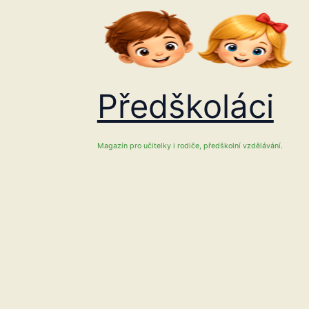
Přeskočit
na
obsah
Předškoláci
Magazín pro učitelky i rodiče, předškolní vzdělávání.