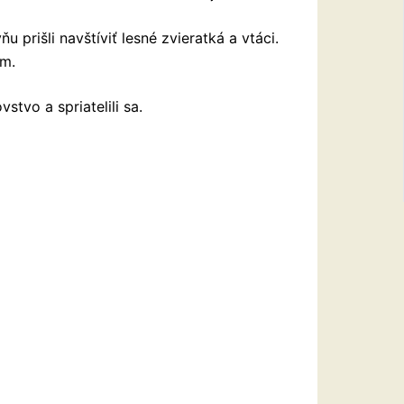
u prišli navštíviť lesné zvieratká a vtáci.
om.
stvo a spriatelili sa.