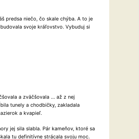
š predsa niečo, čo skale chýba. A to je
ybudovala svoje kráľovstvo. Vybuduj si
äčšovala a zväčšovala … až z nej
bila tunely a chodbičky, zakladala
azierok a kvapieľ.
ory jej sila slabla. Pár kameňov, ktoré sa
kala tu definitívne strácala svoju moc.