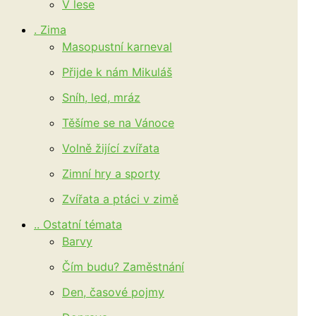
V lese
. Zima
Masopustní karneval
Přijde k nám Mikuláš
Sníh, led, mráz
Těšíme se na Vánoce
Volně žijící zvířata
Zimní hry a sporty
Zvířata a ptáci v zimě
.. Ostatní témata
Barvy
Čím budu? Zaměstnání
Den, časové pojmy