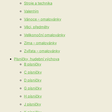
Stroje a technika
Valentýn
Vánoce – omalovánky
Věci, předměty
Velikonoční omalovánky
Zima – omalovánky
Zvířata – omalovánky
Písničky, hudební výchova
B písničky
C písničky
D písničky
G písničky
H písničky
J písničky