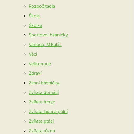
Rozpočítadla
Škola
Školka
Sportovní básničky
Vánoce, Mikuláš
Věci
Velikonoce
Zdraví
Zimní básničky
Zvířata domácí
Zvířata hmyz
Zvířata lesní a polní
Zvířata ptáci
Zvířata různá