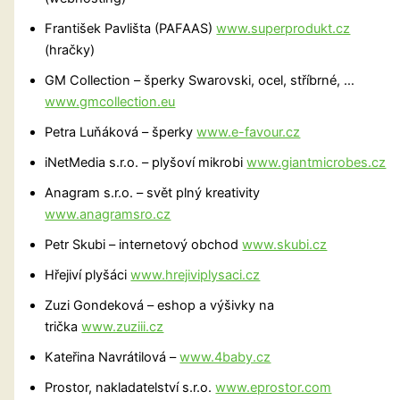
František Pavlišta (PAFAAS)
www.superprodukt.cz
(hračky)
GM Collection – šperky Swarovski, ocel, stříbrné, …
www.gmcollection.eu
Petra Luňáková – šperky
www.e-favour.cz
iNetMedia s.r.o. – plyšoví mikrobi
www.giantmicrobes.cz
Anagram s.r.o. – svět plný kreativity
www.anagramsro.cz
Petr Skubi – internetový obchod
www.skubi.cz
Hřejiví plyšáci
www.hrejiviplysaci.cz
Zuzi Gondeková – eshop a výšivky na
trička
www.zuziii.cz
Kateřina Navrátilová –
www.4baby.cz
Prostor, nakladatelství s.r.o.
www.eprostor.com