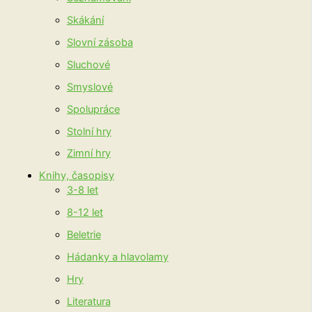
Skákání
Slovní zásoba
Sluchové
Smyslové
Spolupráce
Stolní hry
Zimní hry
Knihy, časopisy
3-8 let
8-12 let
Beletrie
Hádanky a hlavolamy
Hry
Literatura