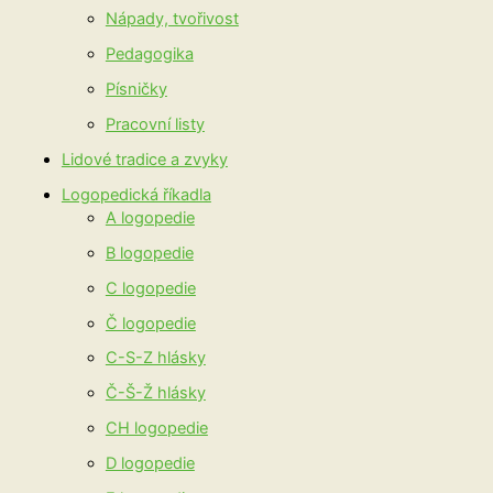
Nápady, tvořivost
Pedagogika
Písničky
Pracovní listy
Lidové tradice a zvyky
Logopedická říkadla
A logopedie
B logopedie
C logopedie
Č logopedie
C-S-Z hlásky
Č-Š-Ž hlásky
CH logopedie
D logopedie