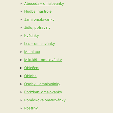
Abeceda – omalovánky
Hudba, nástroje
Jarní omalovánky
Jídlo, potraviny
Květinky
Les – omalovánky
Mamince
Mikuláš – omalovánky
Oblečení
Obloha
Osoby – omalovánky
Podzimní omalovánky
Pohádkové omalovánky
Rostliny