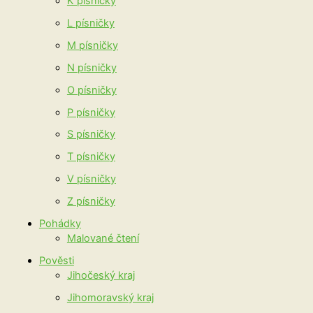
K písničky
L písničky
M písničky
N písničky
O písničky
P písničky
S písničky
T písničky
V písničky
Z písničky
Pohádky
Malované čtení
Pověsti
Jihočeský kraj
Jihomoravský kraj