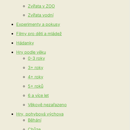
Zvířata v ZOO
Zvířata vodní
Experimenty a pokusy
Filmy pro děti a mládež
Hádanky
Hry podle věku
0-3 roky
3+ roky
4+ roky
5+ roků
6 a více let
Věkově nezařazeno
Hry, pohybová výchova
Běhání
Chůze