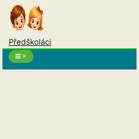
Přeskočit
na
obsah
Předškoláci
Hledat