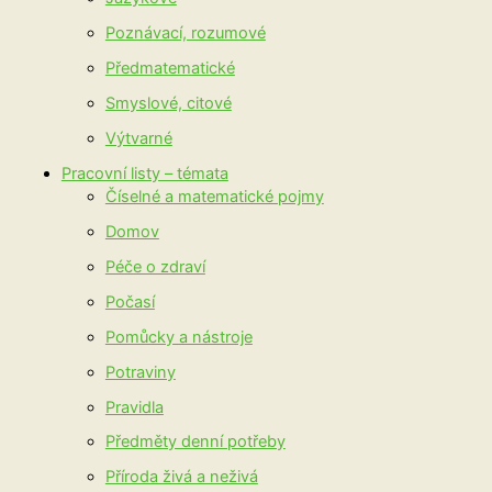
Poznávací, rozumové
Předmatematické
Smyslové, citové
Výtvarné
Pracovní listy – témata
Číselné a matematické pojmy
Domov
Péče o zdraví
Počasí
Pomůcky a nástroje
Potraviny
Pravidla
Předměty denní potřeby
Příroda živá a neživá