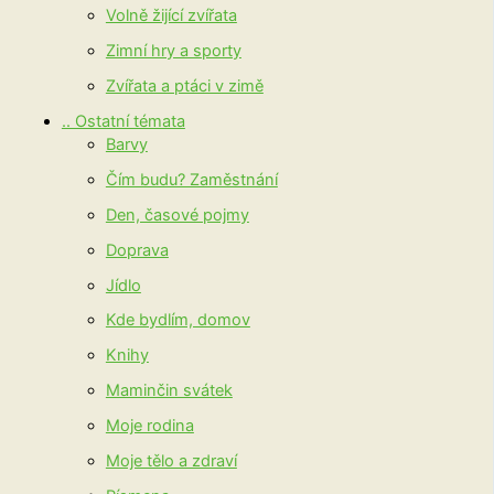
Volně žijící zvířata
Zimní hry a sporty
Zvířata a ptáci v zimě
.. Ostatní témata
Barvy
Čím budu? Zaměstnání
Den, časové pojmy
Doprava
Jídlo
Kde bydlím, domov
Knihy
Maminčin svátek
Moje rodina
Moje tělo a zdraví