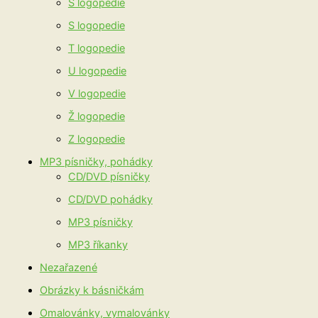
Š logopedie
S logopedie
T logopedie
U logopedie
V logopedie
Ž logopedie
Z logopedie
MP3 písničky, pohádky
CD/DVD písničky
CD/DVD pohádky
MP3 písničky
MP3 říkanky
Nezařazené
Obrázky k básničkám
Omalovánky, vymalovánky