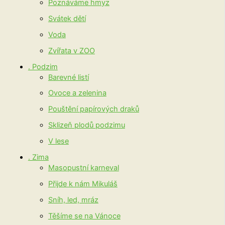
Poznáváme hmyz
Svátek dětí
Voda
Zvířata v ZOO
. Podzim
Barevné listí
Ovoce a zelenina
Pouštění papírových draků
Sklizeň plodů podzimu
V lese
. Zima
Masopustní karneval
Přijde k nám Mikuláš
Sníh, led, mráz
Těšíme se na Vánoce