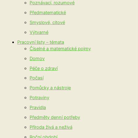
Poznávací, rozumové
Předmatematické
Smyslové, citové
Výtvarné
Pracovní listy – témata
Číselné a matematické pojmy
Domov
Péče o zdraví
Počasí
Pomůcky a nástroje
Potraviny
Pravidla
Předměty denní potřeby
Příroda živá a neživá
Roční období