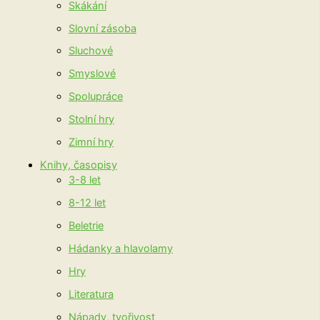
Skákání
Slovní zásoba
Sluchové
Smyslové
Spolupráce
Stolní hry
Zimní hry
Knihy, časopisy
3-8 let
8-12 let
Beletrie
Hádanky a hlavolamy
Hry
Literatura
Nápady, tvořivost