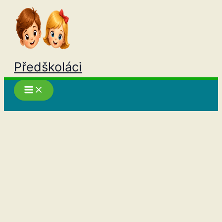
Přeskočit
na
obsah
Předškoláci
Hledat