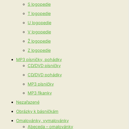
S logopedie
T logopedie
U logopedie
V logopedie
Ž logopedie
Z logopedie
MP3 písničky, pohádky
CD/DVD písničky
CD/DVD pohádky
MP3 písničky
MP3 říkanky
Nezařazené
Obrázky k básničkám
Omalovánky, vymalovánky
Abeceda – omalovánky