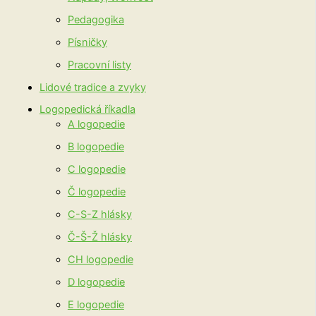
Pedagogika
Písničky
Pracovní listy
Lidové tradice a zvyky
Logopedická říkadla
A logopedie
B logopedie
C logopedie
Č logopedie
C-S-Z hlásky
Č-Š-Ž hlásky
CH logopedie
D logopedie
E logopedie