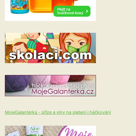
MojeGalanterka - příze a vlny na pletení i háčkování