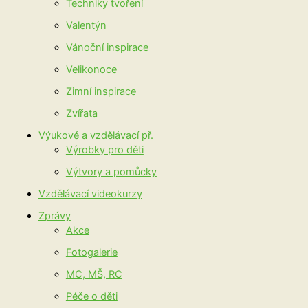
Techniky tvoření
Valentýn
Vánoční inspirace
Velikonoce
Zimní inspirace
Zvířata
Výukové a vzdělávací př.
Výrobky pro děti
Výtvory a pomůcky
Vzdělávací videokurzy
Zprávy
Akce
Fotogalerie
MC, MŠ, RC
Péče o děti