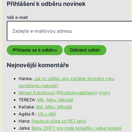
Přihlášení k odběru novinek
Váš e-mail:
Nejnovější komentáře
Hanka
:
Jak to udělat, aby začátek školního roku
peněženku nebolel?
Miriam Kubičková (@KubickovaMiriam)
:
Vydry
TEREZA
:
Mik, Miku, Mikuláš
Kačaba
:
Mik, Miku, Mikuláš
Agáta R.
:
Vši u dětí
Hana
:
Plastová víčka od PET lahví
Jarka
:
Boby ZIPFY pro malé bobaříky i velké bobaře