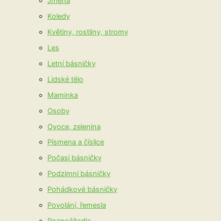
Jména
Koledy
Květiny, rostliny, stromy
Les
Letní básničky
Lidské tělo
Maminka
Osoby
Ovoce, zelenina
Písmena a číslice
Počasí básničky
Podzimní básničky
Pohádkové básničky
Povolání, řemesla