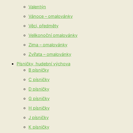
Valentýn
Vánoce – omalovánky
Věci, předměty
Velikonoční omalovánky
Zima – omalovánky
Zvířata – omalovánky
Písničky, hudební výchova
B písničky
C písničky
D písničky
G písničky
H písničky
J písničky
K písničky