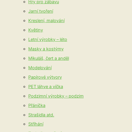
Hry pro zábavu
Jarní tvoření
Kreslení, malování
Květiny
Letní výrobky – léto
Masky a kostýmy
Mikuláš, čert a anděl
Modelování
Papírové výtvory
PET láhve a víčka
Podzimní výrobky – podzim
Přáníčka
Strašidla atd.
Stříhání