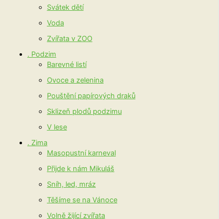
Svátek dětí
Voda
Zvířata v ZOO
. Podzim
Barevné listí
Ovoce a zelenina
Pouštění papírových draků
Sklizeň plodů podzimu
V lese
. Zima
Masopustní karneval
Přijde k nám Mikuláš
Sníh, led, mráz
Těšíme se na Vánoce
Volně žijící zvířata