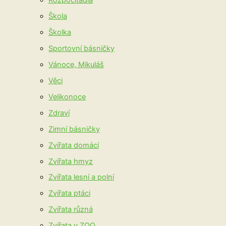
Rozpočítadla
Škola
Školka
Sportovní básničky
Vánoce, Mikuláš
Věci
Velikonoce
Zdraví
Zimní básničky
Zvířata domácí
Zvířata hmyz
Zvířata lesní a polní
Zvířata ptáci
Zvířata různá
Zvířata v ZOO