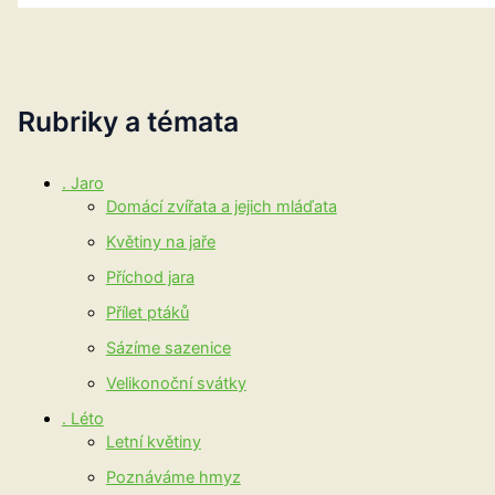
Rubriky a témata
. Jaro
Domácí zvířata a jejich mláďata
Květiny na jaře
Příchod jara
Přílet ptáků
Sázíme sazenice
Velikonoční svátky
. Léto
Letní květiny
Poznáváme hmyz