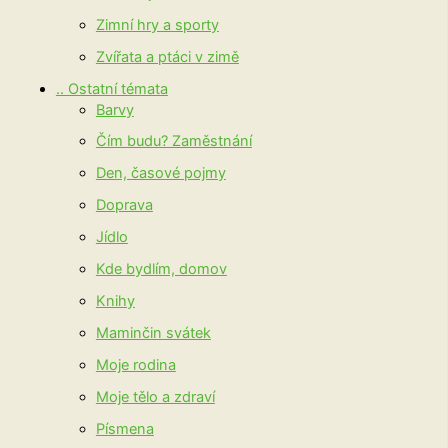
Zimní hry a sporty
Zvířata a ptáci v zimě
.. Ostatní témata
Barvy
Čím budu? Zaměstnání
Den, časové pojmy
Doprava
Jídlo
Kde bydlím, domov
Knihy
Maminčin svátek
Moje rodina
Moje tělo a zdraví
Písmena