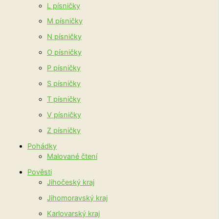
L písničky
M písničky
N písničky
O písničky
P písničky
S písničky
T písničky
V písničky
Z písničky
Pohádky
Malované čtení
Pověsti
Jihočeský kraj
Jihomoravský kraj
Karlovarský kraj