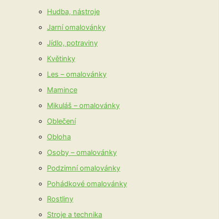
Hudba, nástroje
Jarní omalovánky
Jídlo, potraviny
Květinky
Les – omalovánky
Mamince
Mikuláš – omalovánky
Oblečení
Obloha
Osoby – omalovánky
Podzimní omalovánky
Pohádkové omalovánky
Rostliny
Stroje a technika