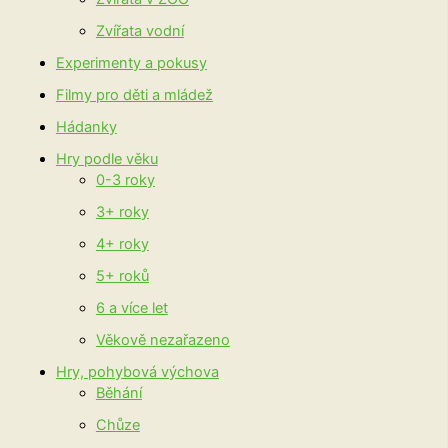
Zvířata vodní
Experimenty a pokusy
Filmy pro děti a mládež
Hádanky
Hry podle věku
0-3 roky
3+ roky
4+ roky
5+ roků
6 a více let
Věkově nezařazeno
Hry, pohybová výchova
Běhání
Chůze