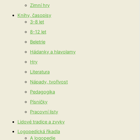
Zimní hry
Knihy, časopisy
3-8 let
8-12 let
Beletrie
Hádanky a hlavolamy
Hry
Literatura
Nápady, tvořivost
Pedagogika
Písničky
Pracovní listy
Lidové tradice a zvyky
Logopedická říkadla
A logopedie