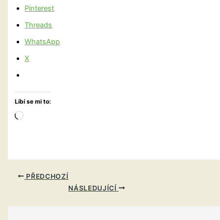
Pinterest
Threads
WhatsApp
X
Líbí se mi to:
Načítání…
PŘEDCHOZÍ
NÁSLEDUJÍCÍ