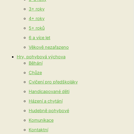
3+ roky
4+ roky
5+ roků
6 a více let
Věkově nezařazeno
Hry, pohybová výchova
Běhání
Chůze
Cvičení pro předškoláky
Handicapované děti
Házení a chytání
Hudebně pohybové
Komunikace
Kontaktní