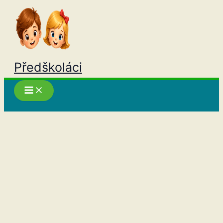
Přeskočit
na
obsah
Předškoláci
Hledat