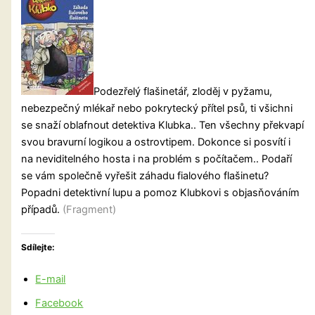
Podezřelý flašinetář, zloděj v pyžamu,
nebezpečný mlékař nebo pokrytecký přítel psů, ti všichni
se snaží oblafnout detektiva Klubka.. Ten všechny překvapí
svou bravurní logikou a ostrovtipem. Dokonce si posvítí i
na neviditelného hosta i na problém s počítačem.. Podaří
se vám společně vyřešit záhadu fialového flašinetu?
Popadni detektivní lupu a pomoz Klubkovi s objasňováním
případů.
(Fragment)
Sdílejte:
E-mail
Facebook