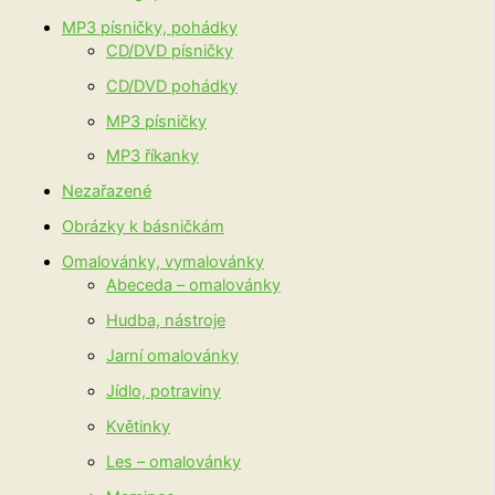
MP3 písničky, pohádky
CD/DVD písničky
CD/DVD pohádky
MP3 písničky
MP3 říkanky
Nezařazené
Obrázky k básničkám
Omalovánky, vymalovánky
Abeceda – omalovánky
Hudba, nástroje
Jarní omalovánky
Jídlo, potraviny
Květinky
Les – omalovánky