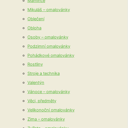
Mamince
Mikuláš – omalovánky
Oblečení
Obloha
Osoby – omalovánky
Podzimní omalovánky
Pohádkové omalovánky
Rostliny
Stroje a technika
Valentýn
Vánoce – omalovánky
Věci, předměty
Velikonoční omalovánky
Zima – omalovánky