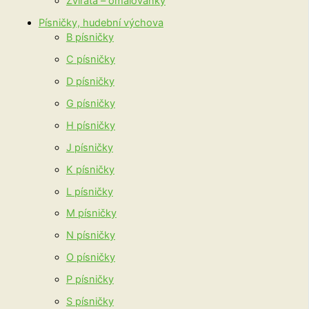
Zvířata – omalovánky
Písničky, hudební výchova
B písničky
C písničky
D písničky
G písničky
H písničky
J písničky
K písničky
L písničky
M písničky
N písničky
O písničky
P písničky
S písničky