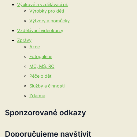
Výukové a vzdělávací př.
Výrobky pro děti
Výtvory a pomůcky
Vzdělávací videokurzy
Zprávy
Akce
Fotogalerie
MC, MŠ, RC
Péče o děti
Služby a činnosti
Zdarma
Sponzorované odkazy
Doporučujeme navštívit