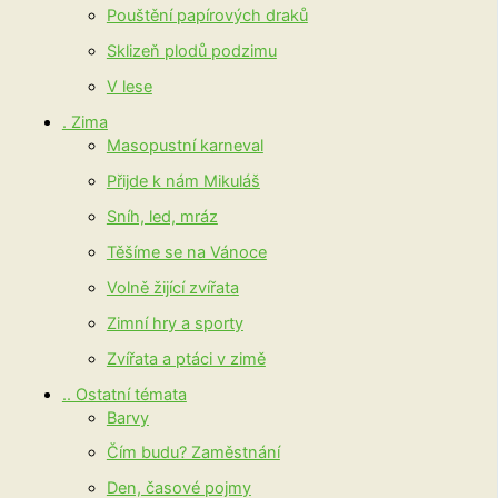
Pouštění papírových draků
Sklizeň plodů podzimu
V lese
. Zima
Masopustní karneval
Přijde k nám Mikuláš
Sníh, led, mráz
Těšíme se na Vánoce
Volně žijící zvířata
Zimní hry a sporty
Zvířata a ptáci v zimě
.. Ostatní témata
Barvy
Čím budu? Zaměstnání
Den, časové pojmy