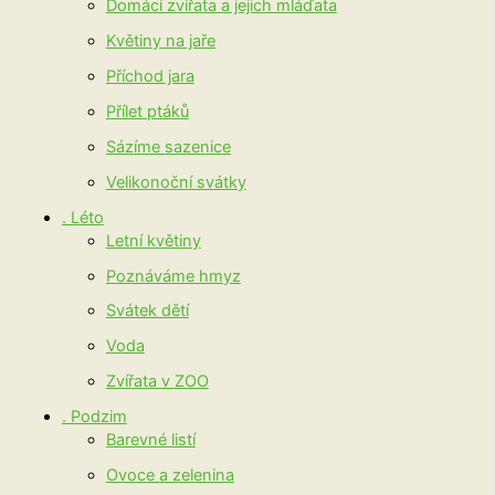
Domácí zvířata a jejich mláďata
Květiny na jaře
Příchod jara
Přílet ptáků
Sázíme sazenice
Velikonoční svátky
. Léto
Letní květiny
Poznáváme hmyz
Svátek dětí
Voda
Zvířata v ZOO
. Podzim
Barevné listí
Ovoce a zelenina