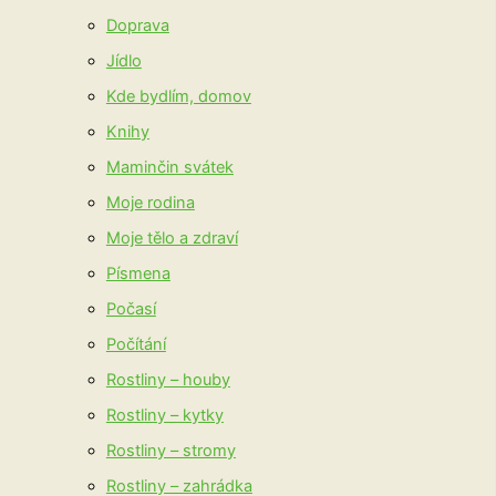
Doprava
Jídlo
Kde bydlím, domov
Knihy
Maminčin svátek
Moje rodina
Moje tělo a zdraví
Písmena
Počasí
Počítání
Rostliny – houby
Rostliny – kytky
Rostliny – stromy
Rostliny – zahrádka