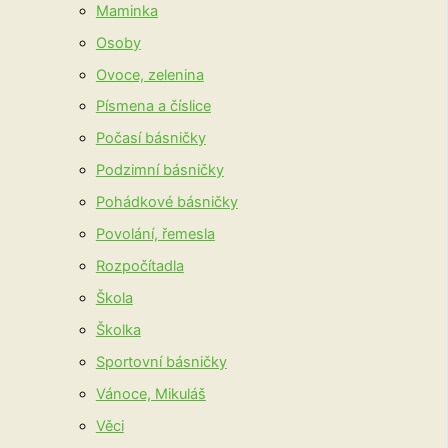
Maminka
Osoby
Ovoce, zelenina
Písmena a číslice
Počasí básničky
Podzimní básničky
Pohádkové básničky
Povolání, řemesla
Rozpočítadla
Škola
Školka
Sportovní básničky
Vánoce, Mikuláš
Věci