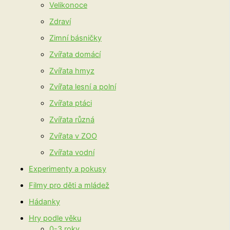
Velikonoce
Zdraví
Zimní básničky
Zvířata domácí
Zvířata hmyz
Zvířata lesní a polní
Zvířata ptáci
Zvířata různá
Zvířata v ZOO
Zvířata vodní
Experimenty a pokusy
Filmy pro děti a mládež
Hádanky
Hry podle věku
0-3 roky