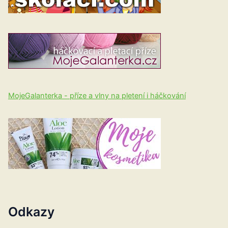
MojeGalanterka - příze a vlny na pletení i háčkování
Odkazy