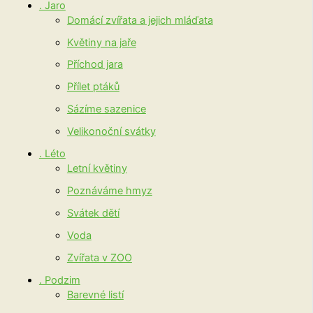
. Jaro
Domácí zvířata a jejich mláďata
Květiny na jaře
Příchod jara
Přílet ptáků
Sázíme sazenice
Velikonoční svátky
. Léto
Letní květiny
Poznáváme hmyz
Svátek dětí
Voda
Zvířata v ZOO
. Podzim
Barevné listí