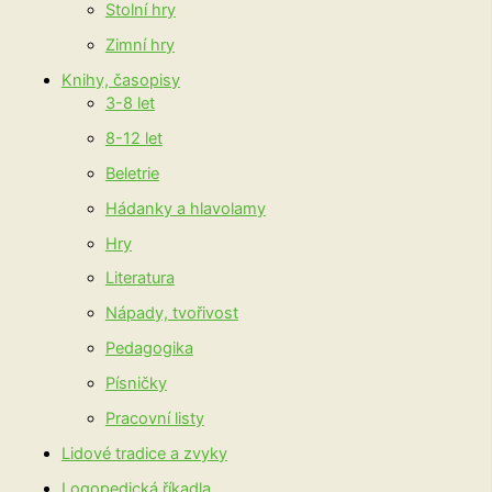
Stolní hry
Zimní hry
Knihy, časopisy
3-8 let
8-12 let
Beletrie
Hádanky a hlavolamy
Hry
Literatura
Nápady, tvořivost
Pedagogika
Písničky
Pracovní listy
Lidové tradice a zvyky
Logopedická říkadla