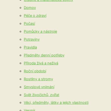
Domov
Péče o zdraví
Počasí
Pomůcky a nástroje
Potraviny
Pravidla
Předměty denní potřeby
Příroda živá a neživá
Roční období
Rostliny a stromy
Smyslové vnímání
Svět živočichů, zvířat
Věci, předměty, látky a jejich vlastnosti
Vesmír