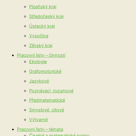
Plzeňský kraj
Středočeský kraj
Ústecký kraj
Vysočina
Zlínský kraj
Pracovní listy – činnosti
Ekologie
Grafomotorické
Jazykové
Poznávací, rozumové
Předmatematické
Smyslové, citové
Výtvarné
Pracovní listy – témata
Číselné a matematické pojmy