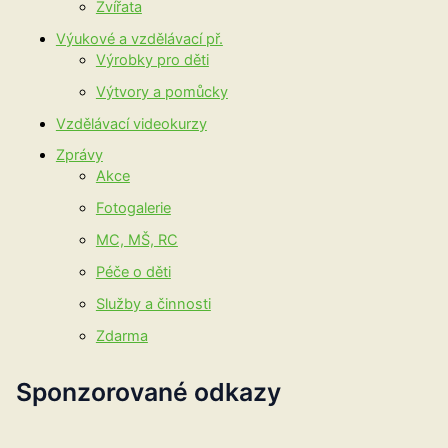
Zvířata
Výukové a vzdělávací př.
Výrobky pro děti
Výtvory a pomůcky
Vzdělávací videokurzy
Zprávy
Akce
Fotogalerie
MC, MŠ, RC
Péče o děti
Služby a činnosti
Zdarma
Sponzorované odkazy