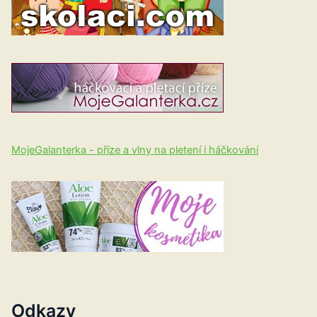
MojeGalanterka - příze a vlny na pletení i háčkování
Odkazy