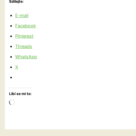
Sdílejte:
E-mail
Facebook
Pinterest
Threads
WhatsApp
X
Líbí se mi to:
Načítání…