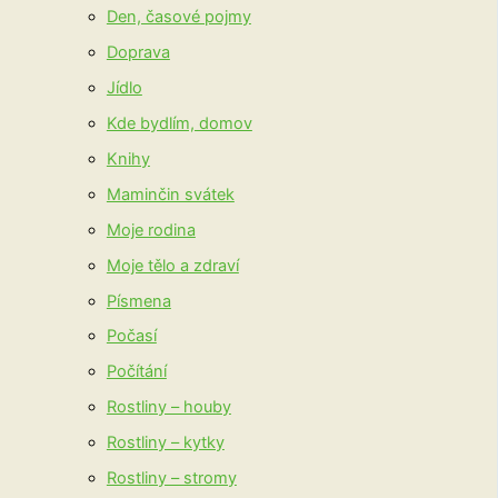
Den, časové pojmy
Doprava
Jídlo
Kde bydlím, domov
Knihy
Maminčin svátek
Moje rodina
Moje tělo a zdraví
Písmena
Počasí
Počítání
Rostliny – houby
Rostliny – kytky
Rostliny – stromy