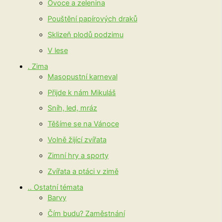
Ovoce a zelenina
Pouštění papírových draků
Sklizeň plodů podzimu
V lese
. Zima
Masopustní karneval
Přijde k nám Mikuláš
Sníh, led, mráz
Těšíme se na Vánoce
Volně žijící zvířata
Zimní hry a sporty
Zvířata a ptáci v zimě
.. Ostatní témata
Barvy
Čím budu? Zaměstnání