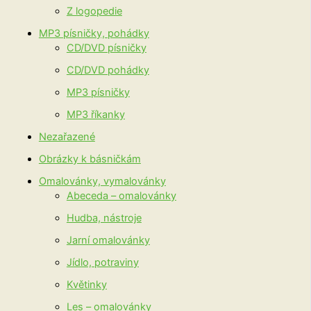
Z logopedie
MP3 písničky, pohádky
CD/DVD písničky
CD/DVD pohádky
MP3 písničky
MP3 říkanky
Nezařazené
Obrázky k básničkám
Omalovánky, vymalovánky
Abeceda – omalovánky
Hudba, nástroje
Jarní omalovánky
Jídlo, potraviny
Květinky
Les – omalovánky