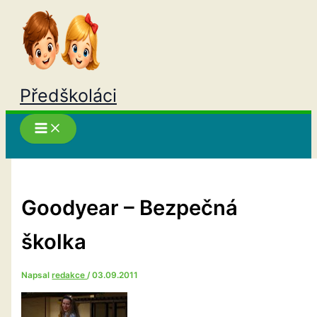
Přeskočit
na
obsah
Předškoláci
Hledat
Goodyear – Bezpečná
školka
Napsal
redakce
/
03.09.2011