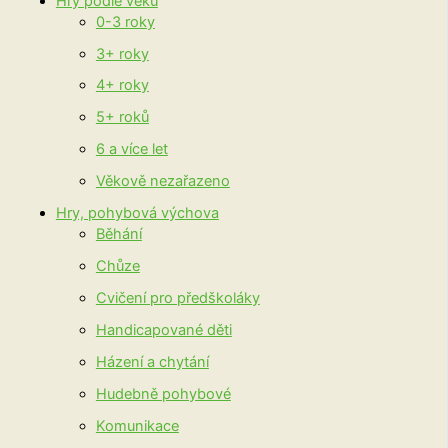
Hry podle věku
0-3 roky
3+ roky
4+ roky
5+ roků
6 a více let
Věkově nezařazeno
Hry, pohybová výchova
Běhání
Chůze
Cvičení pro předškoláky
Handicapované děti
Házení a chytání
Hudebně pohybové
Komunikace