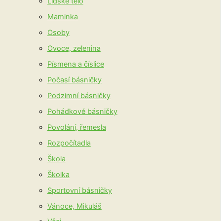
Lidské tělo
Maminka
Osoby
Ovoce, zelenina
Písmena a číslice
Počasí básničky
Podzimní básničky
Pohádkové básničky
Povolání, řemesla
Rozpočítadla
Škola
Školka
Sportovní básničky
Vánoce, Mikuláš