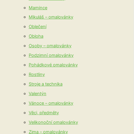
Mamince
Mikuláš – omalovánky
Oblečení
Obloha
Osoby – omalovánky
Podzimní omalovánky
Pohádkové omalovánky
Rostliny
Stroje a technika
Valentýn
Vánoce – omalovánky
Věci, předměty
Velikonoční omalovánky
Zima – omalovánky