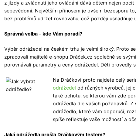
z jízdy a zvládnutí jeho ovládání dává dětem nejen pocit 
sebevědomí. Největším přínosem je ovšem bezesporu to, 
bez problémů udržet rovnováhu, což později usnadňuje uč
Správná volba – kde Vám poradí?
Výběr odrážedel na českém trhu je velmi široký. Proto 
zpracovali majitelé e-shopu Dráček.cz společně se svými
porovnávali parametry a ceny odrážedel. Děti provedly 
Na Dráčkovi proto najdete celý seriá
odrážedel
od různých výrobců, jejic
také ochotu, se kterou vám zde por
odrážedla dle vašich požadavků. Z v
odrážedlo, které vám doporučí, roz
spíše reflektuje vaše možností a oč
Jaká odrážedla prošla Dráčkovým testem?