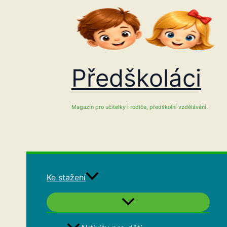
Přeskočit
na
obsah
Předškoláci
Magazín pro učitelky i rodiče, předškolní vzdělávání.
Ke stažení