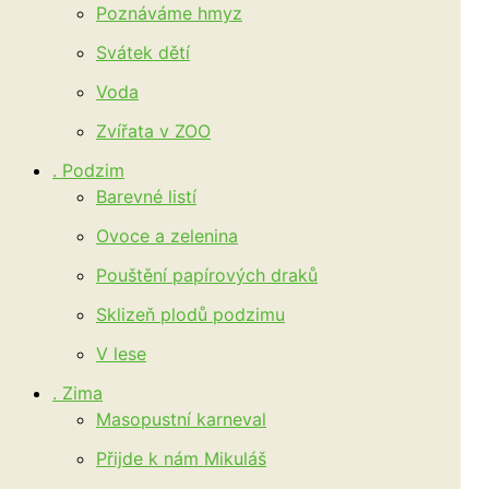
Poznáváme hmyz
Svátek dětí
Voda
Zvířata v ZOO
. Podzim
Barevné listí
Ovoce a zelenina
Pouštění papírových draků
Sklizeň plodů podzimu
V lese
. Zima
Masopustní karneval
Přijde k nám Mikuláš