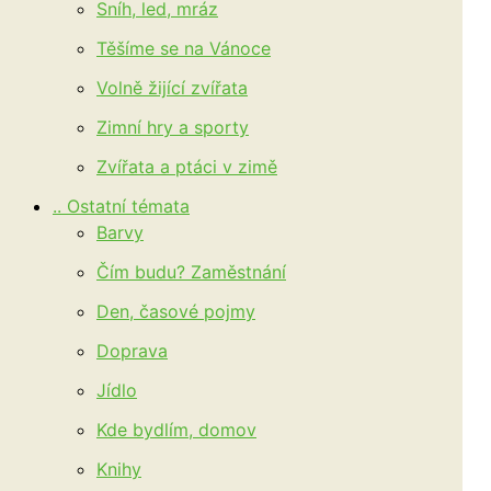
Sníh, led, mráz
Těšíme se na Vánoce
Volně žijící zvířata
Zimní hry a sporty
Zvířata a ptáci v zimě
.. Ostatní témata
Barvy
Čím budu? Zaměstnání
Den, časové pojmy
Doprava
Jídlo
Kde bydlím, domov
Knihy