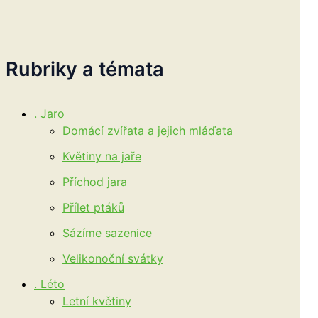
Rubriky a témata
. Jaro
Domácí zvířata a jejich mláďata
Květiny na jaře
Příchod jara
Přílet ptáků
Sázíme sazenice
Velikonoční svátky
. Léto
Letní květiny