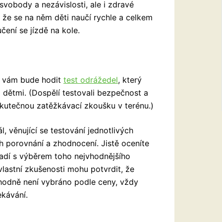
svobody a nezávislosti, ale i zdravé
že se na něm děti naučí rychle a celkem
ení se jízdě na kole.
se vám bude hodit
test odrážedel
, který
 dětmi. (Dospělí testovali bezpečnost a
skutečnou zatěžkávací zkoušku v terénu.)
l, věnující se testování jednotlivých
h porovnání a zhodnocení. Jistě oceníte
adí s výběrem toho nejvhodnějšího
lastní zkušenosti mohu potvrdit, že
hodně není vybráno podle ceny, vždy
ekávání.