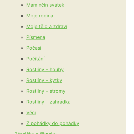
Maminčin svátek
Moje rodina
Moje tělo a zdraví
Písmena
Počasí
Počítání
Rostliny – houby
Rostliny – kytky
Rostliny – stromy
Rostliny – zahrádka
Věci
Z pohádky do pohádky
Básničky a říkanky