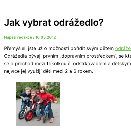
Jak vybrat odrážedlo?
Napsal
redakce
/
16.05.2012
Přemýšleli jste už o možnosti pořídit svým dětem
odráže
Odrážedla bývají prvním „dopravním prostředkem“, se kt
se o přechod mezi tříkolkou či odstrkovadlem a dětským 
nejvíce jej využijí děti mezi 2 a 6 rokem.