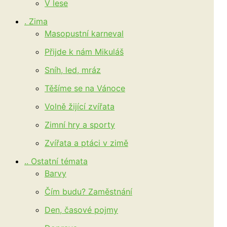
V lese
. Zima
Masopustní karneval
Přijde k nám Mikuláš
Sníh, led, mráz
Těšíme se na Vánoce
Volně žijící zvířata
Zimní hry a sporty
Zvířata a ptáci v zimě
.. Ostatní témata
Barvy
Čím budu? Zaměstnání
Den, časové pojmy