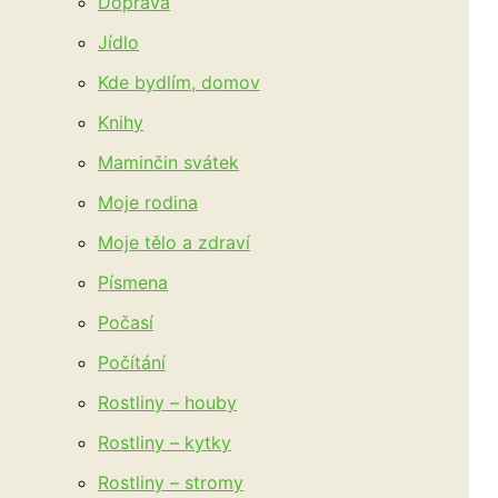
Doprava
Jídlo
Kde bydlím, domov
Knihy
Maminčin svátek
Moje rodina
Moje tělo a zdraví
Písmena
Počasí
Počítání
Rostliny – houby
Rostliny – kytky
Rostliny – stromy