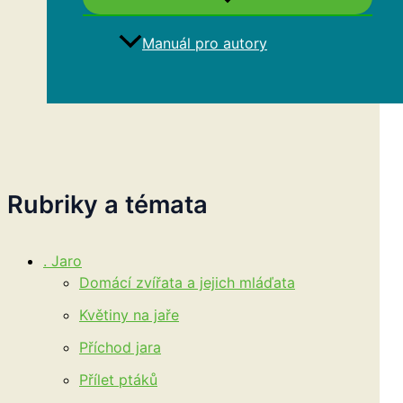
Manuál pro autory
Hledat
Rubriky a témata
. Jaro
Domácí zvířata a jejich mláďata
Květiny na jaře
Příchod jara
Přílet ptáků