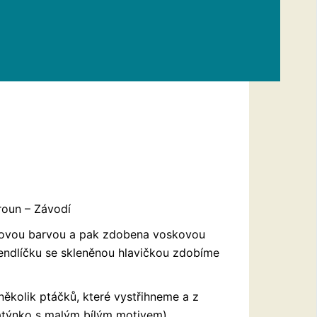
roun – Závodí
ylovou barvou a pak zdobena voskovou
endlíčku se skleněnou hlavičkou zdobíme
ěkolik ptáčků, které vystřihneme a z
látýnko s malým bílým motivem).