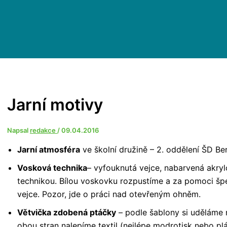
Jarní motivy
Napsal
redakce
/
09.04.2016
Jarní atmosféra
ve školní družině – 2. oddělení ŠD Be
Vosková technika
– vyfouknutá vejce, nabarvená akr
technikou. Bílou voskovku rozpustíme a za pomoci šp
vejce. Pozor, jde o práci nad otevřeným ohněm.
Větvička zdobená ptáčky
– podle šablony si uděláme n
obou stran nalepíme textil (nejlépe modrotisk nebo p