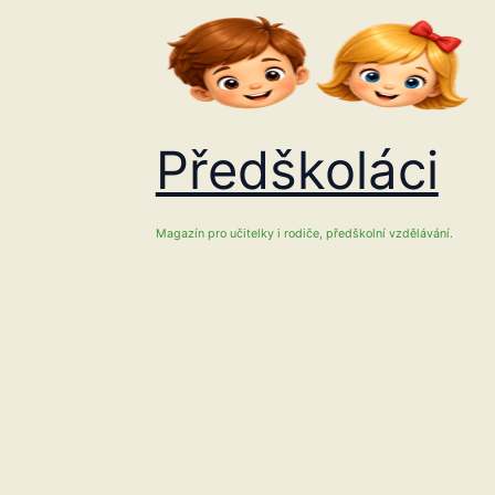
Přeskočit
na
obsah
Předškoláci
Magazín pro učitelky i rodiče, předškolní vzdělávání.