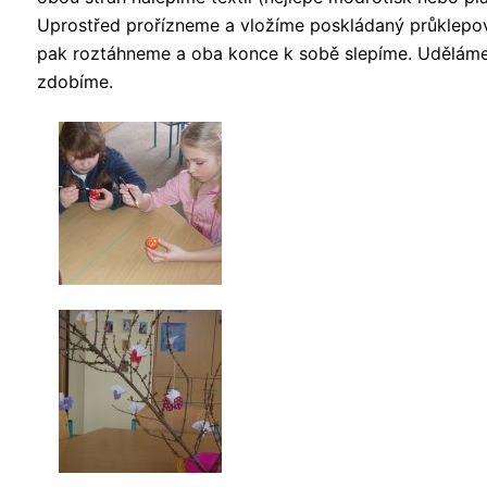
Uprostřed prořízneme a vložíme poskládaný průklepov
pak roztáhneme a oba konce k sobě slepíme. Uděláme s
zdobíme.