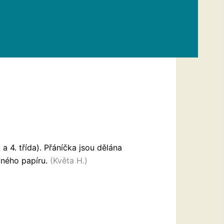
a 4. třída). Přáníčka jsou dělána
ného papíru.
(Květa H.)