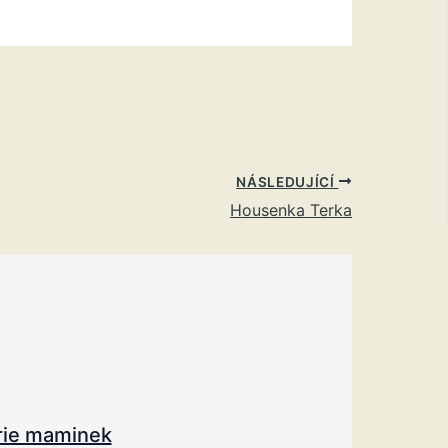
NÁSLEDUJÍCÍ
Housenka Terka
rie maminek