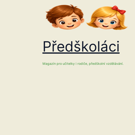
Přeskočit
na
obsah
Předškoláci
Magazín pro učitelky i rodiče, předškolní vzdělávání.