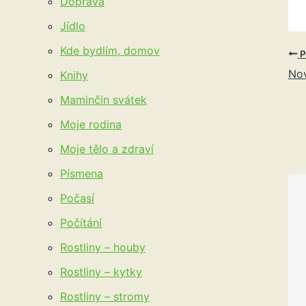
Doprava
Jídlo
Kde bydlím, domov
P
Nov
Knihy
Maminčin svátek
Moje rodina
Moje tělo a zdraví
Písmena
Počasí
Počítání
Rostliny – houby
Rostliny – kytky
Rostliny – stromy