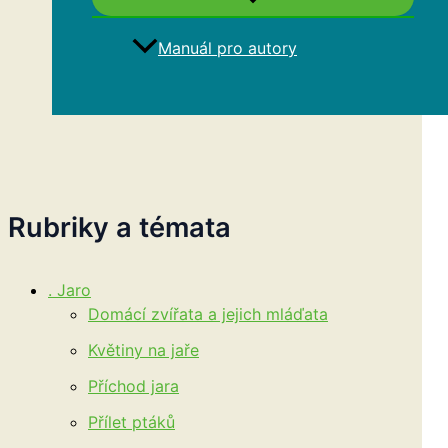
Manuál pro autory
Hledat
Rubriky a témata
. Jaro
Domácí zvířata a jejich mláďata
Květiny na jaře
Příchod jara
Přílet ptáků