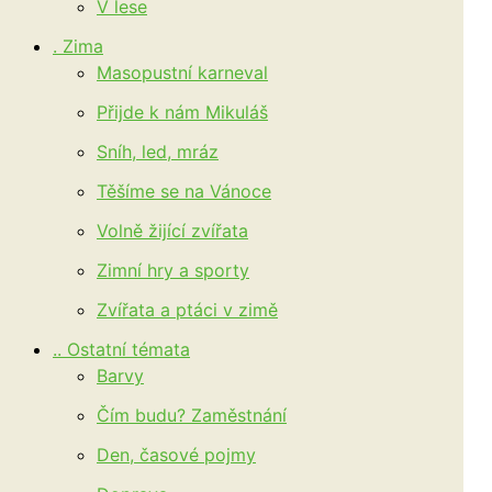
V lese
. Zima
Masopustní karneval
Přijde k nám Mikuláš
Sníh, led, mráz
Těšíme se na Vánoce
Volně žijící zvířata
Zimní hry a sporty
Zvířata a ptáci v zimě
.. Ostatní témata
Barvy
Čím budu? Zaměstnání
Den, časové pojmy