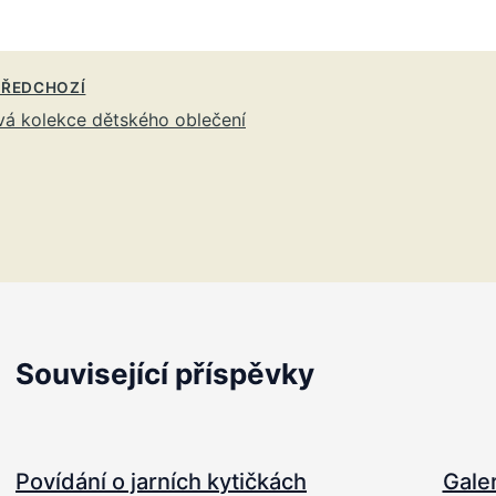
ŘEDCHOZÍ
á kolekce dětského oblečení
Související příspěvky
Povídání o jarních kytičkách
Gale