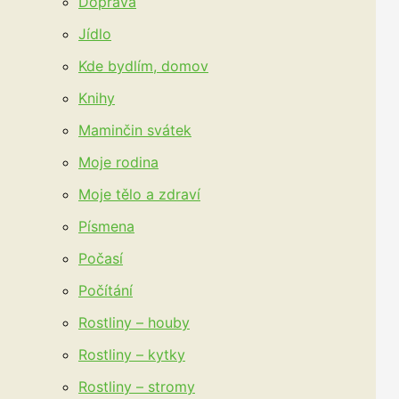
Doprava
Jídlo
Kde bydlím, domov
Knihy
Maminčin svátek
Moje rodina
Moje tělo a zdraví
Písmena
Počasí
Počítání
Rostliny – houby
Rostliny – kytky
Rostliny – stromy