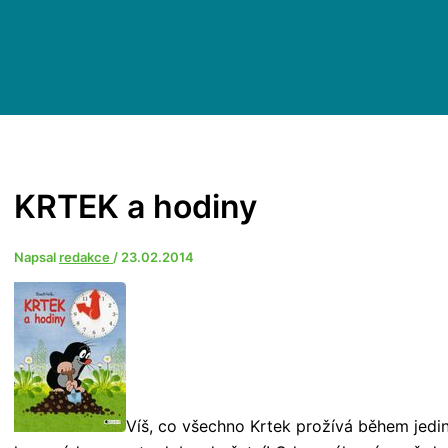
KRTEK a hodiny
Napsal
redakce
/
23.02.2014
Víš, co všechno Krtek prožívá během jedi