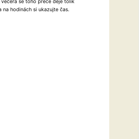
ečera se toho přece děje tolik
 na hodinách si ukazujte čas.