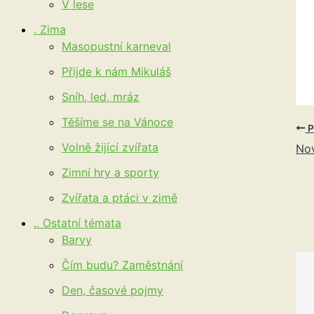
V lese
. Zima
Masopustní karneval
Přijde k nám Mikuláš
Sníh, led, mráz
Těšíme se na Vánoce
P
Volně žijící zvířata
Nov
Zimní hry a sporty
Zvířata a ptáci v zimě
.. Ostatní témata
Barvy
Čím budu? Zaměstnání
Den, časové pojmy