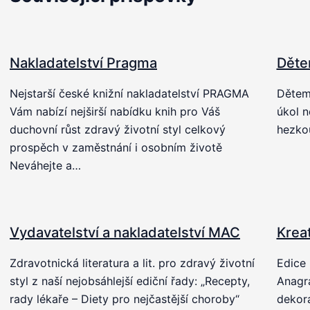
Nakladatelství Pragma
Děte
Nejstarší české knižní nakladatelství PRAGMA
Dětem 
Vám nabízí nejširší nabídku knih pro Váš
úkol n
duchovní růst zdravý životní styl celkový
hezkou
prospěch v zaměstnání i osobním životě
Neváhejte a…
Vydavatelství a nakladatelství MAC
Krea
Zdravotnická literatura a lit. pro zdravý životní
Edice 
styl z naší nejobsáhlejší ediční řady: „Recepty,
Anagr
rady lékaře – Diety pro nejčastější choroby“
dekora