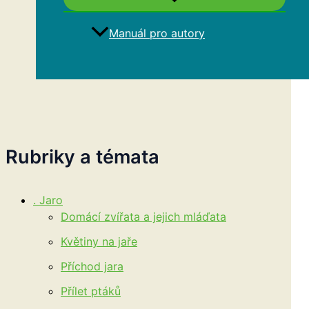
Manuál pro autory
Hledat
Rubriky a témata
. Jaro
Domácí zvířata a jejich mláďata
Květiny na jaře
Příchod jara
Přílet ptáků