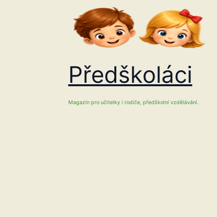
Přeskočit
na
obsah
Předškoláci
Magazín pro učitelky i rodiče, předškolní vzdělávání.