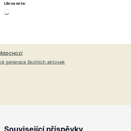
Líbí se mi to:
Načítání…
ŘEDCHOZÍ
á generace školních aktovek
Související příspěvky