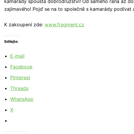
kamarády spousta dobrodružství! Od samého rána až do v
zajímavého! Pojď se na to společně s kamarády podívat a
K zakoupení zde:
www.fragment.cz
Sdílejte:
E-mail
Facebook
Pinterest
Threads
WhatsApp
X