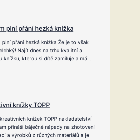
m plní přání hezká knížka
plní přání hezká knížka Že je to však
elehký! Najít dnes na trhu kvalitní a
 knížku, kterou si dítě zamiluje a má…
tivní knížky TOPP
kreativních knížek TOPP nakladatelství
am přináší báječné nápady na zhotovení
cí a výrobků z různých materiálů a je