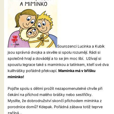
Sourozenci Lucinka a Kubík
jsou správná dvojka a skvěle si spolu rozumějí. Rádi si
společně hrají a dovádějí a to se jim moc líbí. Užívají si
spoustu legrace také s maminkou a tatínkem, kteří své dva
kulihrášky pořádně překvapí.
Maminka má v bříšku
miminko!
Pojďte spolu s dětmi prožít nezapomenutelné chvíle při
čekání na příchod malého brášky nebo sestřičky.
Myslíte, že dobrodružství skončí příchodem miminka z
porodnice domů? Kdepak. Pořádná zábava totiž teprve
začíná…