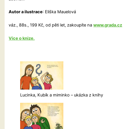
Autor a ilustrace
: Eliška Mauelová
váz., 88s., 199 Kč, od pěti let, zakoupíte na
www.grada.cz
Více o knize.
Lucinka, Kubík a miminko – ukázka z knihy