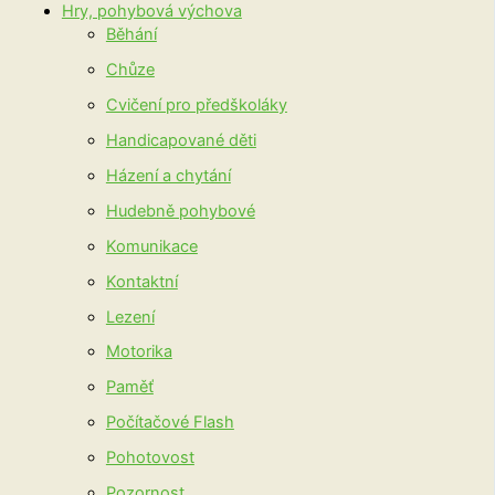
Hry, pohybová výchova
Běhání
Chůze
Cvičení pro předškoláky
Handicapované děti
Házení a chytání
Hudebně pohybové
Komunikace
Kontaktní
Lezení
Motorika
Paměť
Počítačové Flash
Pohotovost
Pozornost