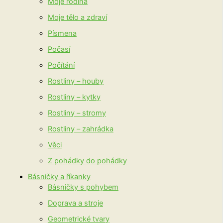
Moje rodina
Moje tělo a zdraví
Písmena
Počasí
Počítání
Rostliny – houby
Rostliny – kytky
Rostliny – stromy
Rostliny – zahrádka
Věci
Z pohádky do pohádky
Básničky a říkanky
Básničky s pohybem
Doprava a stroje
Geometrické tvary