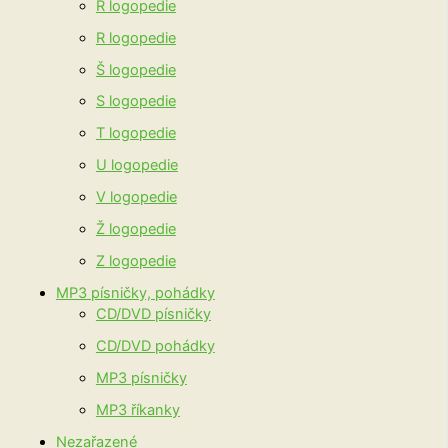
Ř logopedie
R logopedie
Š logopedie
S logopedie
T logopedie
U logopedie
V logopedie
Ž logopedie
Z logopedie
MP3 písničky, pohádky
CD/DVD písničky
CD/DVD pohádky
MP3 písničky
MP3 říkanky
Nezařazené