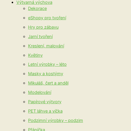
Výtvarná výchova
Dekorace
eShopy pro tvoření
Hry pro zábavu
Jarní tvoření
Kreslení, malování
Květiny
Letní výrobky – léto
Masky a kostýmy
Mikuláš, čert a anděl
Modelování
Papírové výtvory
PET láhve a víčka
Podzimní výrobky – podzim
Přáníčka