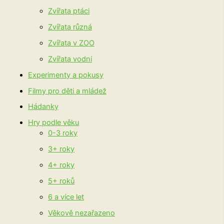
Zvířata ptáci
Zvířata různá
Zvířata v ZOO
Zvířata vodní
Experimenty a pokusy
Filmy pro děti a mládež
Hádanky
Hry podle věku
0-3 roky
3+ roky
4+ roky
5+ roků
6 a více let
Věkově nezařazeno