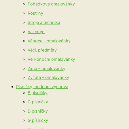
Pohádkové omalovánky
Rostliny
Stroje a technika
Valentýn
Vánoce – omalovánky
Věci, předměty
Velikonoční omalovánky
Zima – omalovánky
Zvířata – omalovánky
Písničky, hudební výchova
B písničky
C písničky
D písničky
G písničky