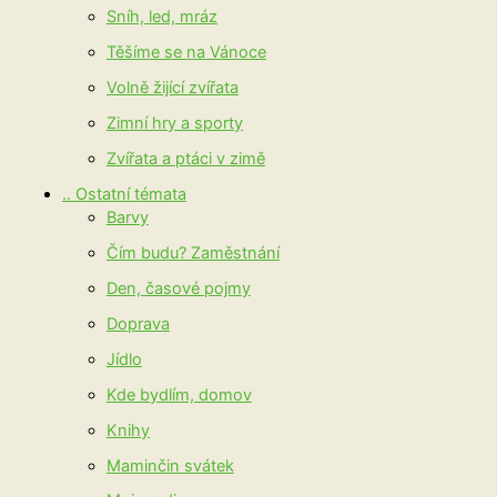
Sníh, led, mráz
Těšíme se na Vánoce
Volně žijící zvířata
Zimní hry a sporty
Zvířata a ptáci v zimě
.. Ostatní témata
Barvy
Čím budu? Zaměstnání
Den, časové pojmy
Doprava
Jídlo
Kde bydlím, domov
Knihy
Maminčin svátek