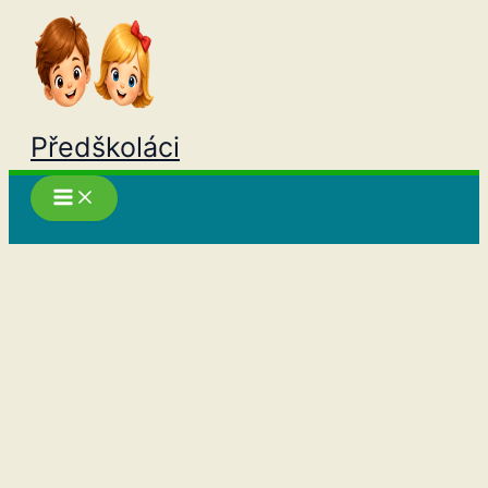
Přeskočit
na
obsah
Předškoláci
Hledat