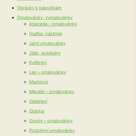
Obrázky k básničkám
Omalovánky, vymalovánky
Abeceda – omalovánky
Hudba, nástroje
Jarní omalovánky
Jídlo, potraviny
Květinky
Les – omalovánky
Mamince
Mikuláš – omalovánky
Oblečení
Obloha
Osoby – omalovánky
Podzimní omalovánky