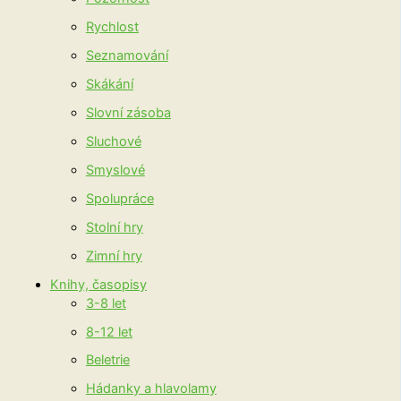
Rychlost
Seznamování
Skákání
Slovní zásoba
Sluchové
Smyslové
Spolupráce
Stolní hry
Zimní hry
Knihy, časopisy
3-8 let
8-12 let
Beletrie
Hádanky a hlavolamy