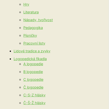
Hry
Literatura
Nápady, tvořivost
Pedagogika
Písničky
Pracovní listy
Lidové tradice a zvyky
Logopedická říkadla
A logopedie
B logopedie
C logopedie
Č logopedie
C-S-Z hlásky
Č-Š-Ž hlásky