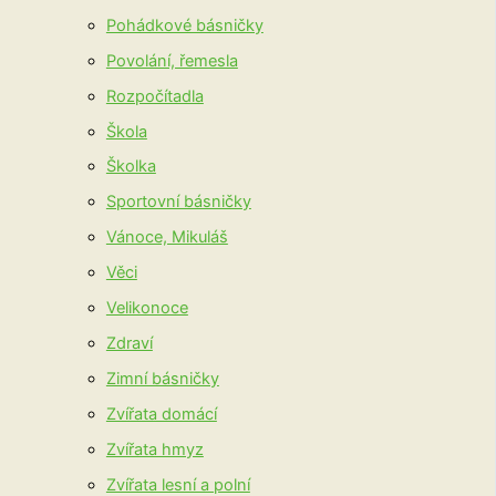
Pohádkové básničky
Povolání, řemesla
Rozpočítadla
Škola
Školka
Sportovní básničky
Vánoce, Mikuláš
Věci
Velikonoce
Zdraví
Zimní básničky
Zvířata domácí
Zvířata hmyz
Zvířata lesní a polní