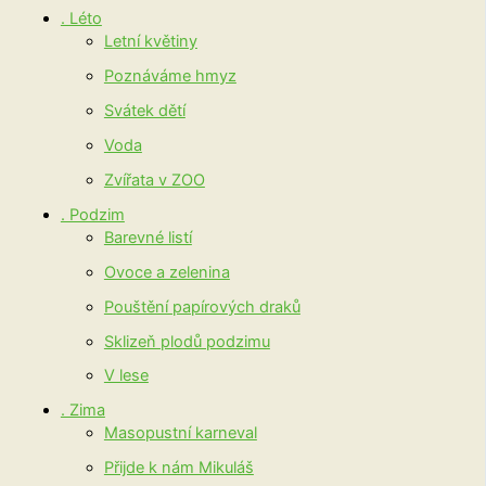
. Léto
Letní květiny
Poznáváme hmyz
Svátek dětí
Voda
Zvířata v ZOO
. Podzim
Barevné listí
Ovoce a zelenina
Pouštění papírových draků
Sklizeň plodů podzimu
V lese
. Zima
Masopustní karneval
Přijde k nám Mikuláš