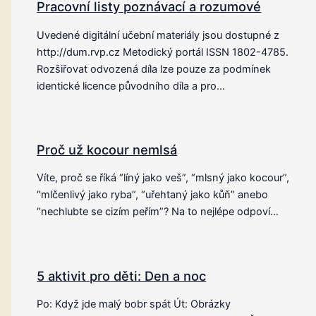
Pracovní listy poznávací a rozumové
Uvedené digitální učební materiály jsou dostupné z
http://dum.rvp.cz Metodický portál ISSN 1802-4785.
Rozšiřovat odvozená díla lze pouze za podmínek
identické licence původního díla a pro…
Proč už kocour nemlsá
Víte, proč se říká “líný jako veš”, “mlsný jako kocour”,
“mlčenlivý jako ryba”, “uřehtaný jako kůň” anebo
“nechlubte se cizím peřím”? Na to nejlépe odpoví…
5 aktivit pro děti: Den a noc
Po: Když jde malý bobr spát Út: Obrázky