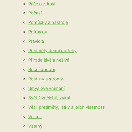
Péče o zdraví
Počasí
Pomůcky a nástroje
Potraviny
Pravidla
Předměty denní potřeby
Příroda živá a neživá
Roční období
Rostliny a stromy
Smyslové vnímání
Svět živočichů, zvířat
Věci, předměty, látky a jejich vlastnosti
Vesmír
Vztahy