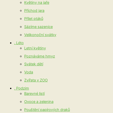
Květiny na jaře
Příchod jara
Přílet ptáků
Sázíme sazenice
Velikonoční svátky
. Léto
Letní květiny
Poznáváme hmyz
Svátek dětí
Voda
Zvířata v ZOO
. Podzim
Barevné listí
Ovoce a zelenina
Pouštění papírových draků