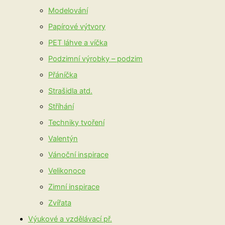
Modelování
Papírové výtvory
PET láhve a víčka
Podzimní výrobky – podzim
Přáníčka
Strašidla atd.
Stříhání
Techniky tvoření
Valentýn
Vánoční inspirace
Velikonoce
Zimní inspirace
Zvířata
Výukové a vzdělávací př.