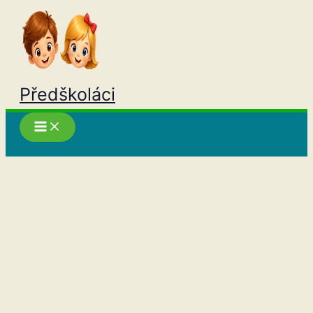
Přeskočit
na
obsah
Předškoláci
Hledat