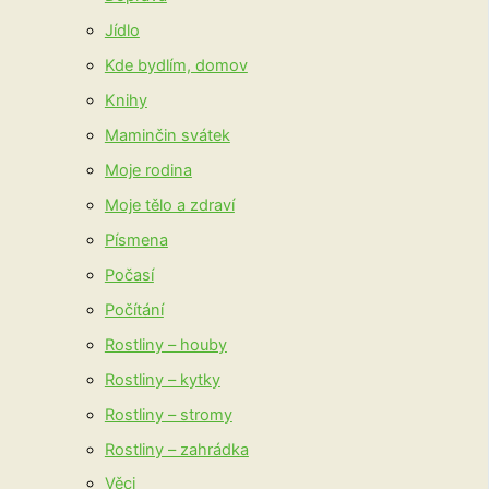
Jídlo
Kde bydlím, domov
Knihy
Maminčin svátek
Moje rodina
Moje tělo a zdraví
Písmena
Počasí
Počítání
Rostliny – houby
Rostliny – kytky
Rostliny – stromy
Rostliny – zahrádka
Věci