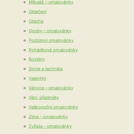
Mikuláš – omalovánky
Oblečení
Obloha
Osoby – omalovánky
Podzimní omalovánky
Pohádkové omalovánky
Rostliny
Stroje a technika
Valentýn
Vánoce – omalovánky
Věci, předměty
Velikonoční omalovánky
Zima – omalovánky
Zvířata – omalovánky