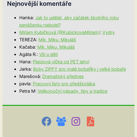
Nejnovější komentáře
Hanka
:
Jak to udělat, aby začátek školního roku
peněženku nebolel?
Miriam Kubičková (@KubickovaMiriam)
:
Vydry
TEREZA
:
Mik, Miku, Mikuláš
Kačaba
:
Mik, Miku, Mikuláš
Agáta R.
:
Vši u dětí
Hana
:
Plastová víčka od PET lahví
Jarka
:
Boby ZIPFY pro malé bobaříky i velké bobaře
Marešová
:
Dramatický přednes
pavla
:
Pracovní listy pro předškoláka
Petra M
:
Velikonoční nápady, tipy a tradice