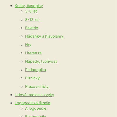
Knihy, časopisy
3-8 let
8-12 let
Beletrie
Hádanky a hlavolamy
Hry
Literatura
Nápady, tvořivost
Pedagogika
Písničky
Pracovní listy
Lidové tradice a zvyky
Logopedická říkadla
A logopedie
B logopedie