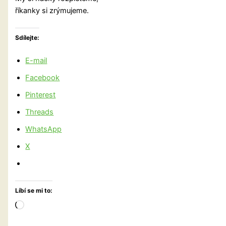
říkanky si zrýmujeme.
Sdílejte:
E-mail
Facebook
Pinterest
Threads
WhatsApp
X
Líbí se mi to:
Načítání…