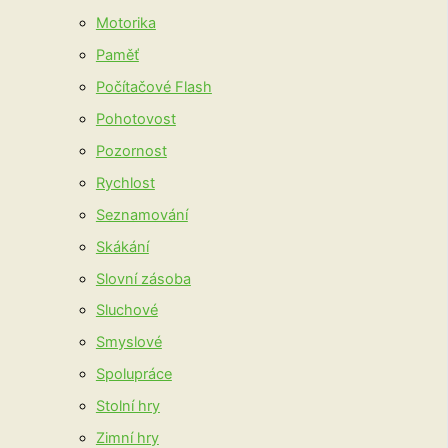
Motorika
Paměť
Počítačové Flash
Pohotovost
Pozornost
Rychlost
Seznamování
Skákání
Slovní zásoba
Sluchové
Smyslové
Spolupráce
Stolní hry
Zimní hry