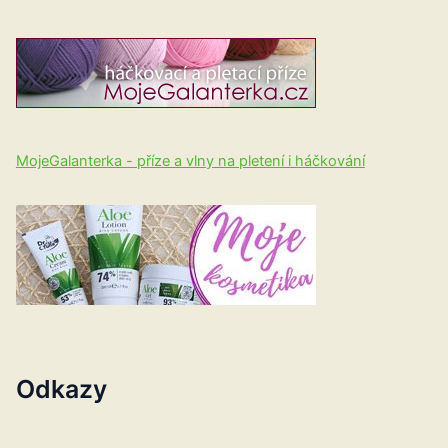
MojeGalanterka - příze a vlny na pletení i háčkování
Odkazy