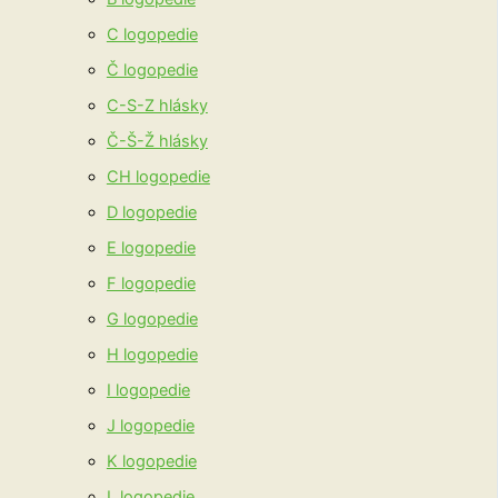
C logopedie
Č logopedie
C-S-Z hlásky
Č-Š-Ž hlásky
CH logopedie
D logopedie
E logopedie
F logopedie
G logopedie
H logopedie
I logopedie
J logopedie
K logopedie
L logopedie