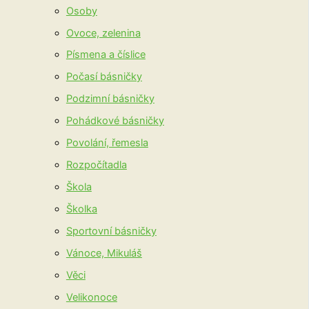
Osoby
Ovoce, zelenina
Písmena a číslice
Počasí básničky
Podzimní básničky
Pohádkové básničky
Povolání, řemesla
Rozpočítadla
Škola
Školka
Sportovní básničky
Vánoce, Mikuláš
Věci
Velikonoce