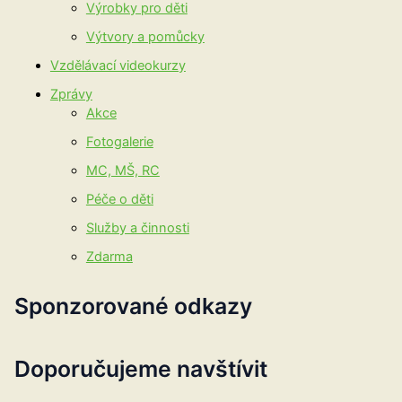
Výrobky pro děti
Výtvory a pomůcky
Vzdělávací videokurzy
Zprávy
Akce
Fotogalerie
MC, MŠ, RC
Péče o děti
Služby a činnosti
Zdarma
Sponzorované odkazy
Doporučujeme navštívit