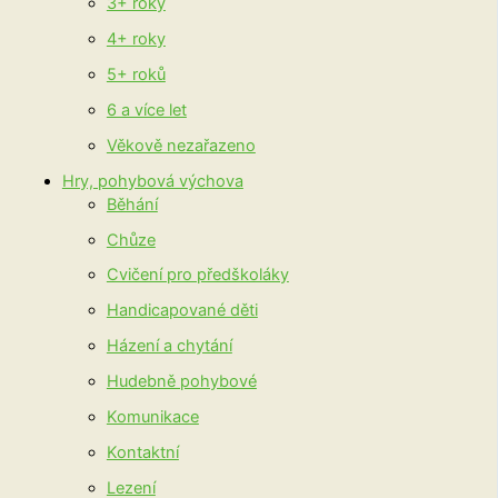
3+ roky
4+ roky
5+ roků
6 a více let
Věkově nezařazeno
Hry, pohybová výchova
Běhání
Chůze
Cvičení pro předškoláky
Handicapované děti
Házení a chytání
Hudebně pohybové
Komunikace
Kontaktní
Lezení