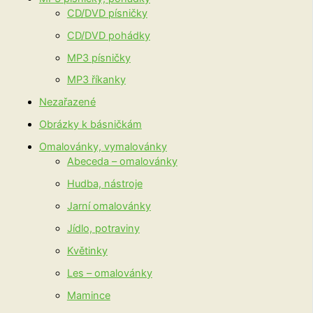
CD/DVD písničky
CD/DVD pohádky
MP3 písničky
MP3 říkanky
Nezařazené
Obrázky k básničkám
Omalovánky, vymalovánky
Abeceda – omalovánky
Hudba, nástroje
Jarní omalovánky
Jídlo, potraviny
Květinky
Les – omalovánky
Mamince