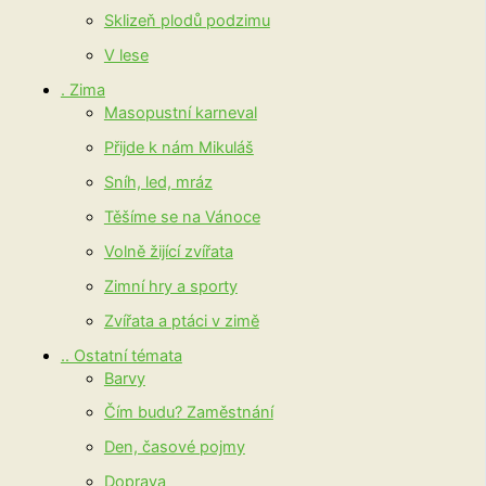
Sklizeň plodů podzimu
V lese
. Zima
Masopustní karneval
Přijde k nám Mikuláš
Sníh, led, mráz
Těšíme se na Vánoce
Volně žijící zvířata
Zimní hry a sporty
Zvířata a ptáci v zimě
.. Ostatní témata
Barvy
Čím budu? Zaměstnání
Den, časové pojmy
Doprava