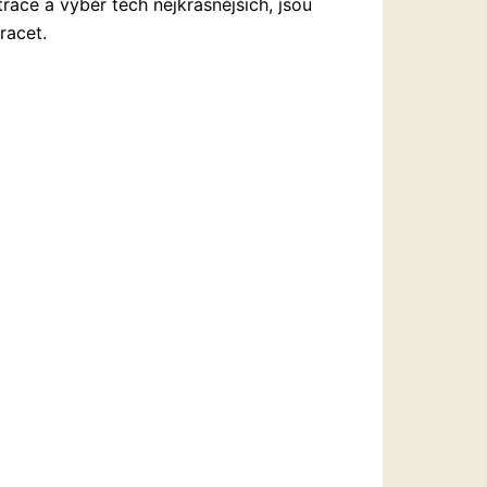
race a výběr těch nejkrásnějších, jsou
racet.