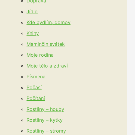
Doprava
Jídlo
Kde bydlím, domov
Knihy
Maminčin svátek
Moje rodina
Moje tělo a zdraví
Písmena
Počasí
Počítání
Rostliny – houby
Rostliny – kytky
Rostliny – stromy