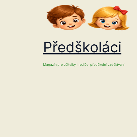
Přeskočit
na
obsah
Předškoláci
Magazín pro učitelky i rodiče, předškolní vzdělávání.