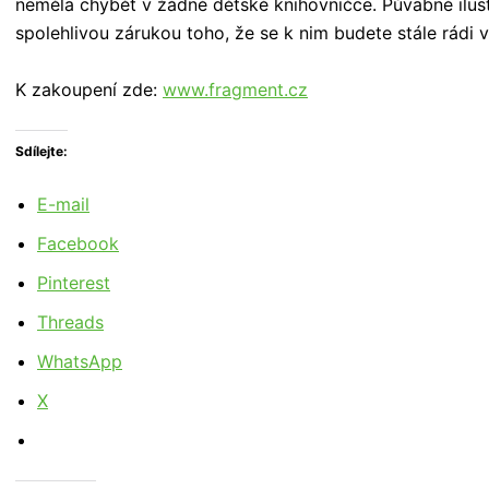
neměla chybět v žádné dětské knihovničce. Půvabné ilust
spolehlivou zárukou toho, že se k nim budete stále rádi v
K zakoupení zde:
www.fragment.cz
Sdílejte:
E-mail
Facebook
Pinterest
Threads
WhatsApp
X