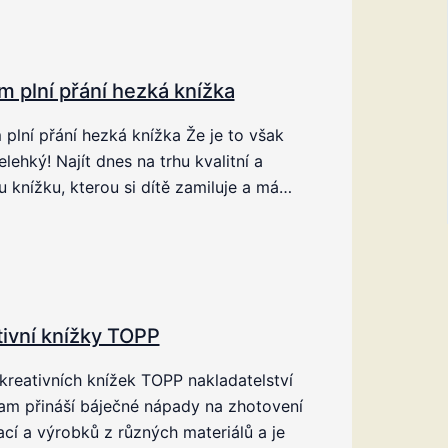
m plní přání hezká knížka
plní přání hezká knížka Že je to však
elehký! Najít dnes na trhu kvalitní a
 knížku, kterou si dítě zamiluje a má…
tivní knížky TOPP
kreativních knížek TOPP nakladatelství
am přináší báječné nápady na zhotovení
cí a výrobků z různých materiálů a je