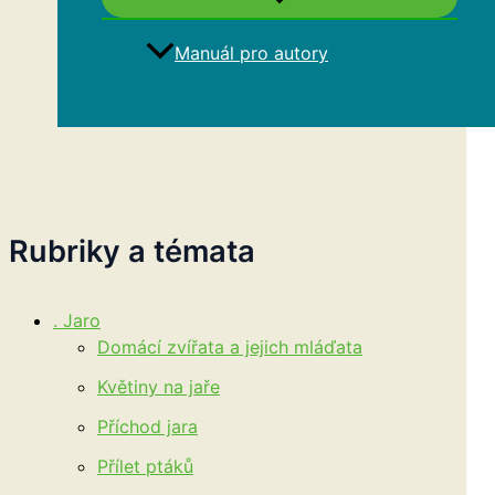
Manuál pro autory
Hledat
Rubriky a témata
. Jaro
Domácí zvířata a jejich mláďata
Květiny na jaře
Příchod jara
Přílet ptáků