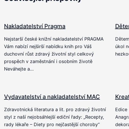
Nakladatelství Pragma
Děte
Nejstarší české knižní nakladatelství PRAGMA
Dětem 
Vám nabízí nejširší nabídku knih pro Váš
úkol n
duchovní růst zdravý životní styl celkový
hezkou
prospěch v zaměstnání i osobním životě
Neváhejte a…
Vydavatelství a nakladatelství MAC
Krea
Zdravotnická literatura a lit. pro zdravý životní
Edice 
styl z naší nejobsáhlejší ediční řady: „Recepty,
Anagr
rady lékaře – Diety pro nejčastější choroby“
dekora