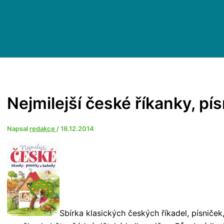
Nejmilejší české říkanky, pí
Napsal
redakce
/
18.12.2014
Sbírka klasických českých říkadel, písniče