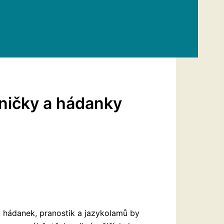
sničky a hádanky
k, hádanek, pranostik a jazykolamů by