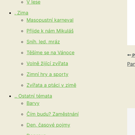
V lese
. Zima
Masopustní karneval
Přijde k nám Mikuláš
Sníh, led, mráz
Těšíme se na Vánoce
P
Volně žijící zvířata
Pa
Zimní hry a sporty
Zvířata a ptáci v zimě
.. Ostatní témata
Barvy
Čím budu? Zaměstnání
Den, časové pojmy