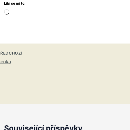
Líbí se mi to:
Načítání…
ŘEDCHOZÍ
nenka
Související příspěvky