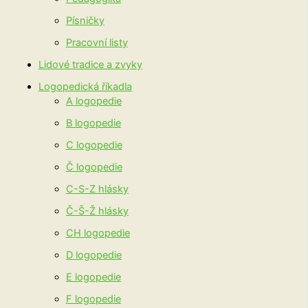
Písničky
Pracovní listy
Lidové tradice a zvyky
Logopedická říkadla
A logopedie
B logopedie
C logopedie
Č logopedie
C-S-Z hlásky
Č-Š-Ž hlásky
CH logopedie
D logopedie
E logopedie
F logopedie