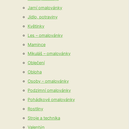
Jarní omalovánky
Jídlo, potraviny
Květinky
Les – omalovánky
Mamince
Mikuláš – omalovánky
Oblečení
Obloha
Osoby – omalovánky
Podzimní omalovánky
Pohádkové omalovánky
Rostliny
Stroje a technika
Valentýn