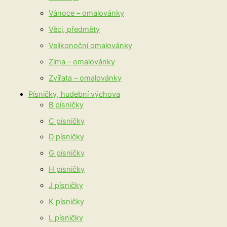
Vánoce – omalovánky
Věci, předměty
Velikonoční omalovánky
Zima – omalovánky
Zvířata – omalovánky
Písničky, hudební výchova
B písničky
C písničky
D písničky
G písničky
H písničky
J písničky
K písničky
L písničky