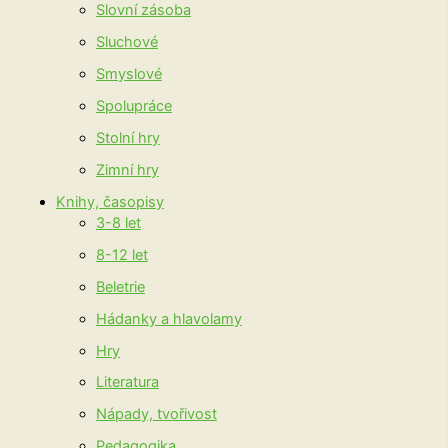
Slovní zásoba
Sluchové
Smyslové
Spolupráce
Stolní hry
Zimní hry
Knihy, časopisy
3-8 let
8-12 let
Beletrie
Hádanky a hlavolamy
Hry
Literatura
Nápady, tvořivost
Pedagogika