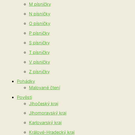
M písničky
N písničky
O písničky
P písničky
S písničky
T písničky
V písničky
Z písničky
Pohádky
Malované čtení
Pověsti
Jihočeský kraj
Jihomoravský kraj
Karlovarský kraj
Králové-Hradecký kraj