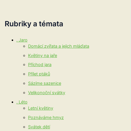
Rubriky a témata
. Jaro
Domácí zvířata a jejich mláďata
Květiny na jaře
Příchod jara
Přílet ptáků
Sázíme sazenice
Velikonoční svátky
. Léto
Letní květiny
Poznáváme hmyz
Svátek dětí