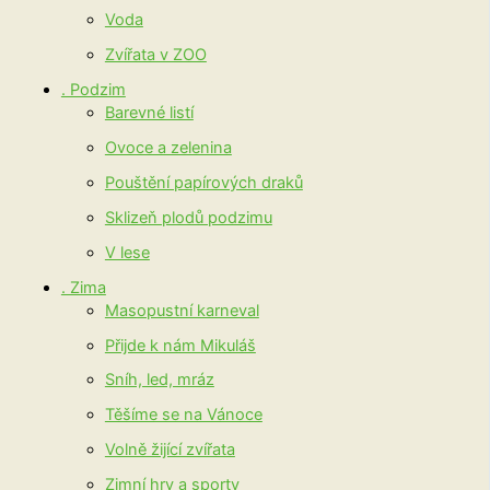
Voda
Zvířata v ZOO
. Podzim
Barevné listí
Ovoce a zelenina
Pouštění papírových draků
Sklizeň plodů podzimu
V lese
. Zima
Masopustní karneval
Přijde k nám Mikuláš
Sníh, led, mráz
Těšíme se na Vánoce
Volně žijící zvířata
Zimní hry a sporty