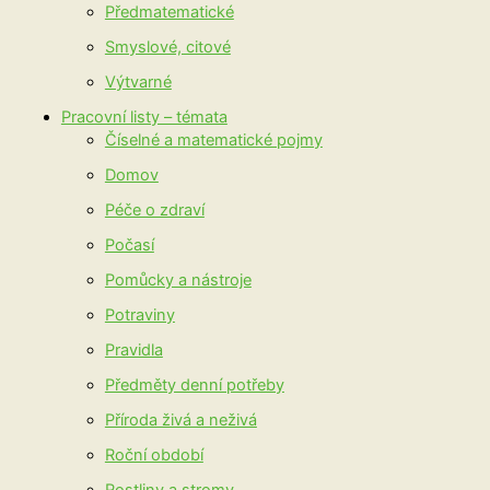
Předmatematické
Smyslové, citové
Výtvarné
Pracovní listy – témata
Číselné a matematické pojmy
Domov
Péče o zdraví
Počasí
Pomůcky a nástroje
Potraviny
Pravidla
Předměty denní potřeby
Příroda živá a neživá
Roční období
Rostliny a stromy