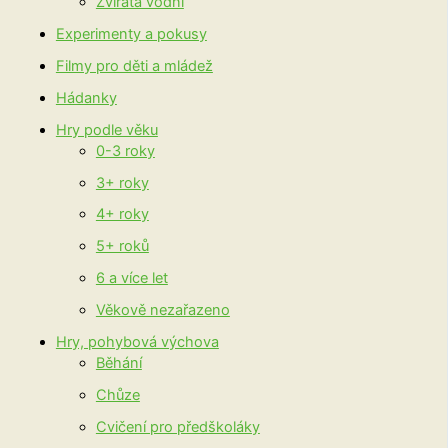
Zvířata vodní
Experimenty a pokusy
Filmy pro děti a mládež
Hádanky
Hry podle věku
0-3 roky
3+ roky
4+ roky
5+ roků
6 a více let
Věkově nezařazeno
Hry, pohybová výchova
Běhání
Chůze
Cvičení pro předškoláky