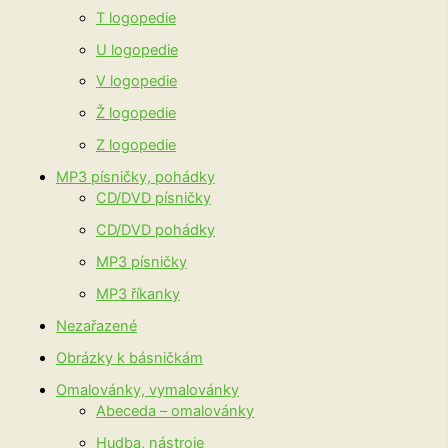
T logopedie
U logopedie
V logopedie
Ž logopedie
Z logopedie
MP3 písničky, pohádky
CD/DVD písničky
CD/DVD pohádky
MP3 písničky
MP3 říkanky
Nezařazené
Obrázky k básničkám
Omalovánky, vymalovánky
Abeceda – omalovánky
Hudba, nástroje