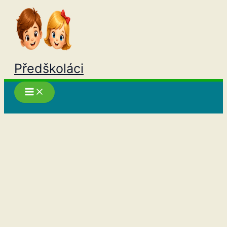
Přeskočit
na
obsah
Předškoláci
Hledat