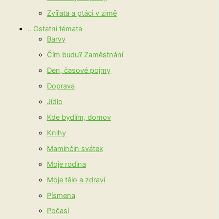
Zvířata a ptáci v zimě
.. Ostatní témata
Barvy
Čím budu? Zaměstnání
Den, časové pojmy
Doprava
Jídlo
Kde bydlím, domov
Knihy
Maminčin svátek
Moje rodina
Moje tělo a zdraví
Písmena
Počasí