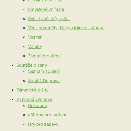
Smyslové vnímání
Svět živočichů, zvířat
Věci, předměty, látky a jejich vlastnosti
Vesmír
Vztahy
Životní prostředí
Soutěže o ceny
Seznam soutěží
Soutěž Doprava
Tématické plány
Výtvarná výchova
Dekorace
eShopy pro tvoření
Hry pro zábavu