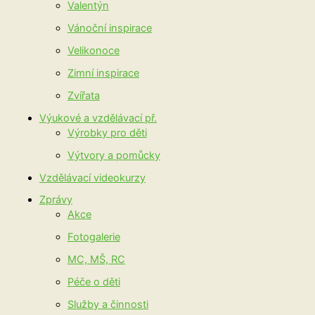
Valentýn
Vánoční inspirace
Velikonoce
Zimní inspirace
Zvířata
Výukové a vzdělávací př.
Výrobky pro děti
Výtvory a pomůcky
Vzdělávací videokurzy
Zprávy
Akce
Fotogalerie
MC, MŠ, RC
Péče o děti
Služby a činnosti