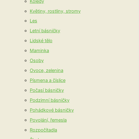
Koledy
Květiny, rostliny, stromy
Les
Letní básničky
Lidské tělo
Maminka
Osoby
Ovoce, zelenina
Písmena a číslice
Počasí básničky
Podzimní básničky
Pohádkové básničky
Povolání, řemesla
Rozpočítadla