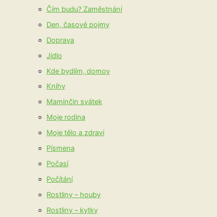
Čím budu? Zaměstnání
Den, časové pojmy
Doprava
Jídlo
Kde bydlím, domov
Knihy
Maminčin svátek
Moje rodina
Moje tělo a zdraví
Písmena
Počasí
Počítání
Rostliny – houby
Rostliny – kytky