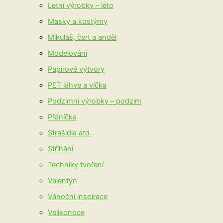
Letní výrobky – léto
Masky a kostýmy
Mikuláš, čert a anděl
Modelování
Papírové výtvory
PET láhve a víčka
Podzimní výrobky – podzim
Přáníčka
Strašidla atd.
Stříhání
Techniky tvoření
Valentýn
Vánoční inspirace
Velikonoce