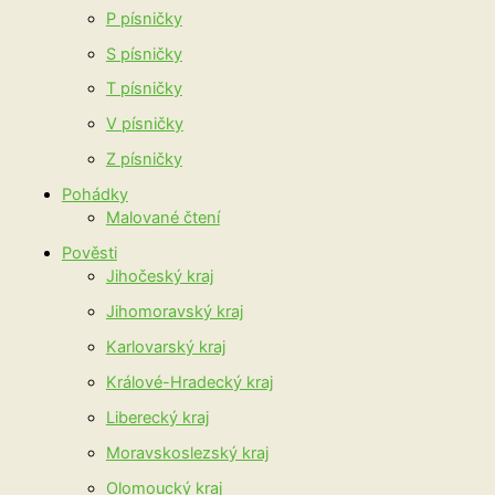
P písničky
S písničky
T písničky
V písničky
Z písničky
Pohádky
Malované čtení
Pověsti
Jihočeský kraj
Jihomoravský kraj
Karlovarský kraj
Králové-Hradecký kraj
Liberecký kraj
Moravskoslezský kraj
Olomoucký kraj