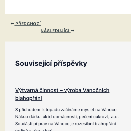
PŘEDCHOZÍ
NÁSLEDUJÍCÍ
Související příspěvky
Výtvarná činnost – výroba Vánočních
blahopřání
S příchodem listopadu začínáme myslet na Vánoce.
Nákup dárku, úklid domácnosti, pečení cukroví, atd.
Součásti příprav na Vánoce je rozesílání blahopřání
rodině a těm, které…