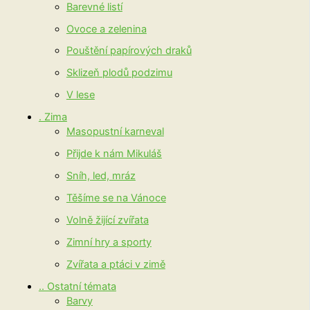
Barevné listí
Ovoce a zelenina
Pouštění papírových draků
Sklizeň plodů podzimu
V lese
. Zima
Masopustní karneval
Přijde k nám Mikuláš
Sníh, led, mráz
Těšíme se na Vánoce
Volně žijící zvířata
Zimní hry a sporty
Zvířata a ptáci v zimě
.. Ostatní témata
Barvy