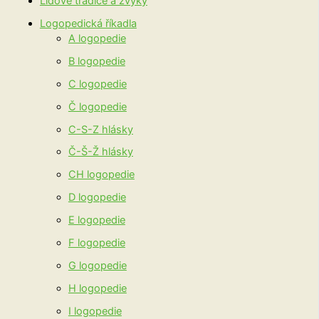
Lidové tradice a zvyky
Logopedická říkadla
A logopedie
B logopedie
C logopedie
Č logopedie
C-S-Z hlásky
Č-Š-Ž hlásky
CH logopedie
D logopedie
E logopedie
F logopedie
G logopedie
H logopedie
I logopedie