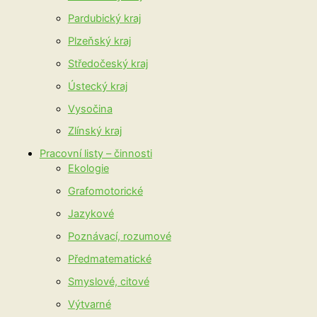
Pardubický kraj
Plzeňský kraj
Středočeský kraj
Ústecký kraj
Vysočina
Zlínský kraj
Pracovní listy – činnosti
Ekologie
Grafomotorické
Jazykové
Poznávací, rozumové
Předmatematické
Smyslové, citové
Výtvarné