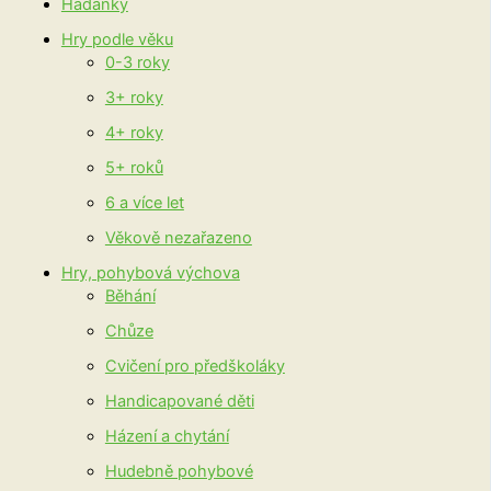
Hádanky
Hry podle věku
0-3 roky
3+ roky
4+ roky
5+ roků
6 a více let
Věkově nezařazeno
Hry, pohybová výchova
Běhání
Chůze
Cvičení pro předškoláky
Handicapované děti
Házení a chytání
Hudebně pohybové