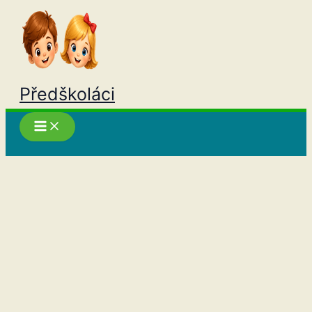
Přeskočit
na
obsah
Předškoláci
Hledat