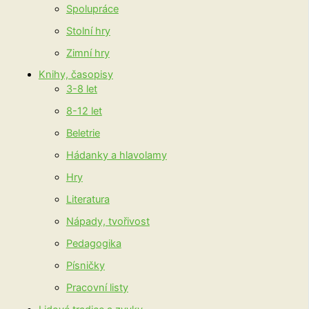
Spolupráce
Stolní hry
Zimní hry
Knihy, časopisy
3-8 let
8-12 let
Beletrie
Hádanky a hlavolamy
Hry
Literatura
Nápady, tvořivost
Pedagogika
Písničky
Pracovní listy