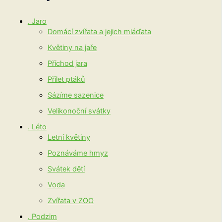
. Jaro
Domácí zvířata a jejich mláďata
Květiny na jaře
Příchod jara
Přílet ptáků
Sázíme sazenice
Velikonoční svátky
. Léto
Letní květiny
Poznáváme hmyz
Svátek dětí
Voda
Zvířata v ZOO
. Podzim