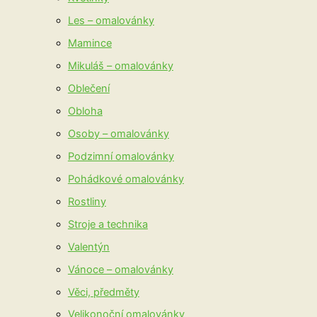
Les – omalovánky
Mamince
Mikuláš – omalovánky
Oblečení
Obloha
Osoby – omalovánky
Podzimní omalovánky
Pohádkové omalovánky
Rostliny
Stroje a technika
Valentýn
Vánoce – omalovánky
Věci, předměty
Velikonoční omalovánky