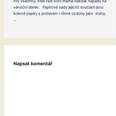
Pro všechny, kteří rádi tvoří máme několik nápadu na
vánoční dárek. Papírové sady jejichž součásti jsou
krásné papíry s potiskem i různé ozdoby jako stuhy,
…
Napsat komentář