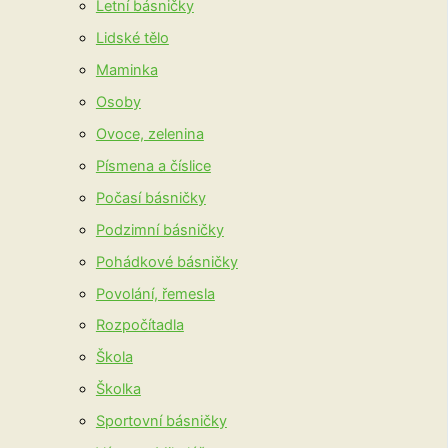
Letní básničky
Lidské tělo
Maminka
Osoby
Ovoce, zelenina
Písmena a číslice
Počasí básničky
Podzimní básničky
Pohádkové básničky
Povolání, řemesla
Rozpočítadla
Škola
Školka
Sportovní básničky