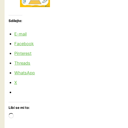
Sdílejte:
E-mail
Facebook
Pinterest
Threads
WhatsApp
X
Líbí se mi to:
Načítání…