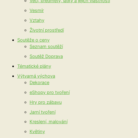
Věci, předměty, látky a jejich vlastnosti
Vesmír
Vztahy
Životní prostředí
Soutěže o ceny
Seznam soutěží
Soutěž Doprava
Tématické plány
Výtvarná výchova
Dekorace
eShopy pro tvoření
Hry pro zábavu
Jarní tvoření
Kreslení, malování
Květiny