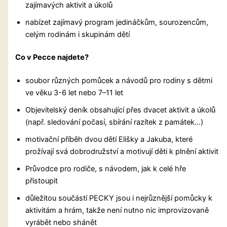
zajímavých aktivit a úkolů
nabízet zajímavý program jedináčkům, sourozencům,
celým rodinám i skupinám dětí
Co v Pecce najdete?
soubor různých pomůcek a návodů pro rodiny s dětmi
ve věku 3-6 let nebo 7–11 let
Objevitelský deník obsahující přes dvacet aktivit a úkolů
(např. sledování počasí, sbírání razítek z památek…)
motivační příběh dvou dětí Elišky a Jakuba, které
prožívají svá dobrodružství a motivují děti k plnění aktivit
Průvodce pro rodiče, s návodem, jak k celé hře
přistoupit
důležitou součástí PECKY jsou i nejrůznější pomůcky k
aktivitám a hrám, takže není nutno nic improvizovaně
vyrábět nebo shánět