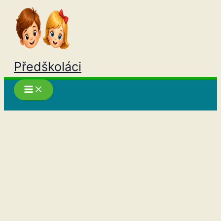
Přeskočit
na
obsah
Předškoláci
Hledat