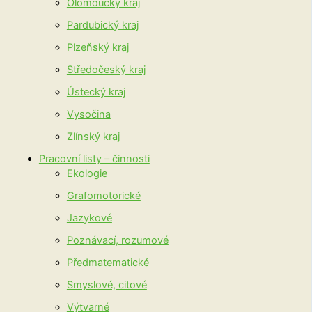
Olomoucký kraj
Pardubický kraj
Plzeňský kraj
Středočeský kraj
Ústecký kraj
Vysočina
Zlínský kraj
Pracovní listy – činnosti
Ekologie
Grafomotorické
Jazykové
Poznávací, rozumové
Předmatematické
Smyslové, citové
Výtvarné