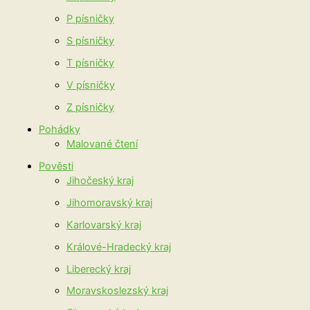
P písničky
S písničky
T písničky
V písničky
Z písničky
Pohádky
Malované čtení
Pověsti
Jihočeský kraj
Jihomoravský kraj
Karlovarský kraj
Králové-Hradecký kraj
Liberecký kraj
Moravskoslezský kraj