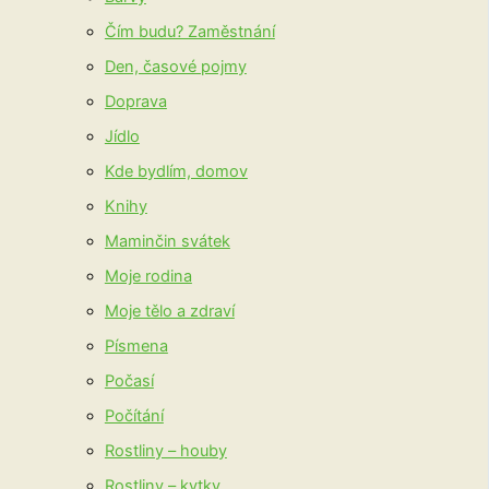
Čím budu? Zaměstnání
Den, časové pojmy
Doprava
Jídlo
Kde bydlím, domov
Knihy
Maminčin svátek
Moje rodina
Moje tělo a zdraví
Písmena
Počasí
Počítání
Rostliny – houby
Rostliny – kytky