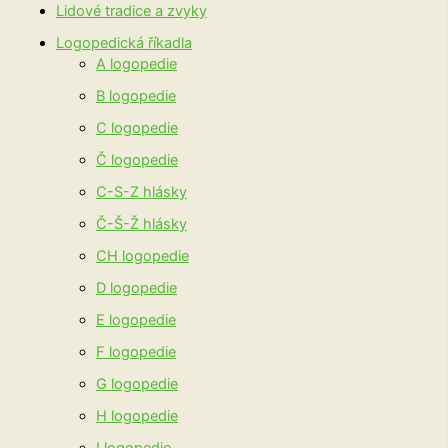
Lidové tradice a zvyky
Logopedická říkadla
A logopedie
B logopedie
C logopedie
Č logopedie
C-S-Z hlásky
Č-Š-Ž hlásky
CH logopedie
D logopedie
E logopedie
F logopedie
G logopedie
H logopedie
I logopedie