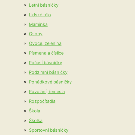
Letní básničky
Lidské tělo
Maminka
Osoby
Ovoce, zelenina
Písmena a číslice
Počasí básničky
Podzimní básničky
Pohádkové básničky
Povolání, řemesla
Rozpočítadla
Škola
Školka
Sportovní básničky