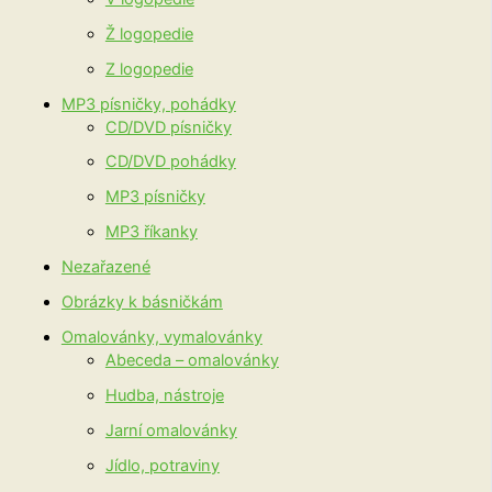
Ž logopedie
Z logopedie
MP3 písničky, pohádky
CD/DVD písničky
CD/DVD pohádky
MP3 písničky
MP3 říkanky
Nezařazené
Obrázky k básničkám
Omalovánky, vymalovánky
Abeceda – omalovánky
Hudba, nástroje
Jarní omalovánky
Jídlo, potraviny