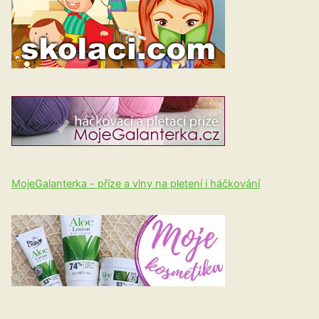
MojeGalanterka - příze a vlny na pletení i háčkování