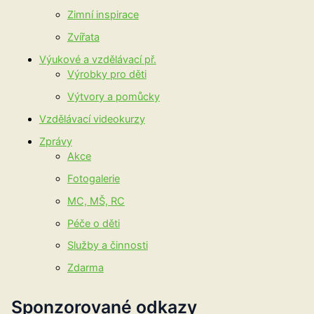
Zimní inspirace
Zvířata
Výukové a vzdělávací př.
Výrobky pro děti
Výtvory a pomůcky
Vzdělávací videokurzy
Zprávy
Akce
Fotogalerie
MC, MŠ, RC
Péče o děti
Služby a činnosti
Zdarma
Sponzorované odkazy