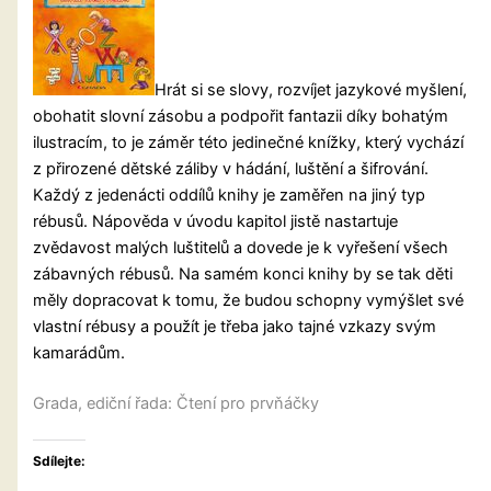
Hrát si se slovy, rozvíjet jazykové myšlení,
obohatit slovní zásobu a podpořit fantazii díky bohatým
ilustracím, to je záměr této jedinečné knížky, který vychází
z přirozené dětské záliby v hádání, luštění a šifrování.
Každý z jedenácti oddílů knihy je zaměřen na jiný typ
rébusů. Nápověda v úvodu kapitol jistě nastartuje
zvědavost malých luštitelů a dovede je k vyřešení všech
zábavných rébusů. Na samém konci knihy by se tak děti
měly dopracovat k tomu, že
budou schopny vymýšlet své
vlastní rébusy a použít je třeba jako tajné vzkazy svým
kamarádům.
Grada, ediční řada: Čtení pro prvňáčky
Sdílejte: