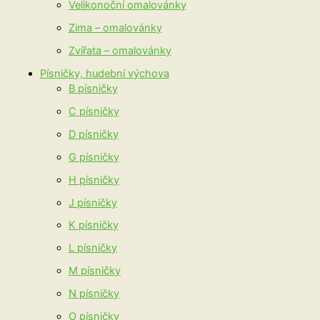
Velikonoční omalovánky
Zima – omalovánky
Zvířata – omalovánky
Písničky, hudební výchova
B písničky
C písničky
D písničky
G písničky
H písničky
J písničky
K písničky
L písničky
M písničky
N písničky
O písničky