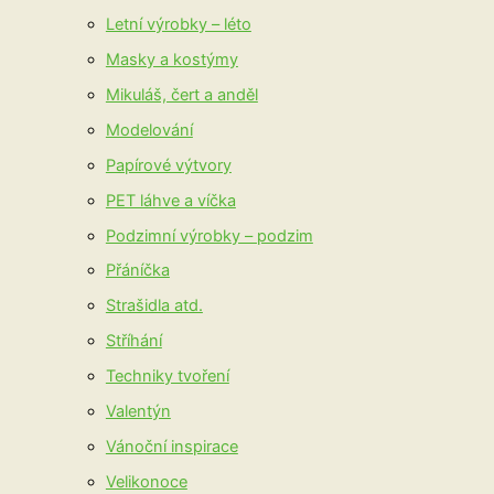
Letní výrobky – léto
Masky a kostýmy
Mikuláš, čert a anděl
Modelování
Papírové výtvory
PET láhve a víčka
Podzimní výrobky – podzim
Přáníčka
Strašidla atd.
Stříhání
Techniky tvoření
Valentýn
Vánoční inspirace
Velikonoce