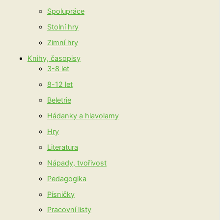
Spolupráce
Stolní hry
Zimní hry
Knihy, časopisy
3-8 let
8-12 let
Beletrie
Hádanky a hlavolamy
Hry
Literatura
Nápady, tvořivost
Pedagogika
Písničky
Pracovní listy