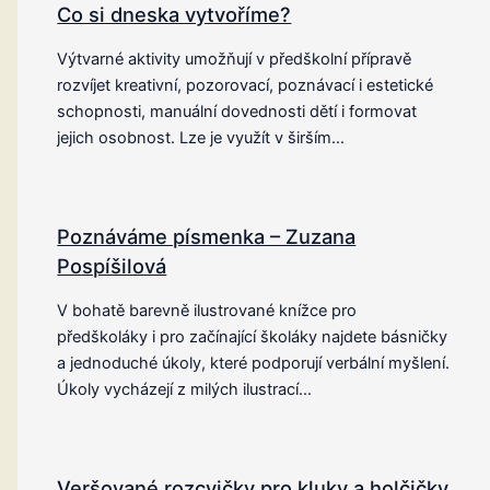
Co si dneska vytvoříme?
Výtvarné aktivity umožňují v předškolní přípravě
rozvíjet kreativní, pozorovací, poznávací i estetické
schopnosti, manuální dovednosti dětí i formovat
jejich osobnost. Lze je využít v širším…
Poznáváme písmenka – Zuzana
Pospíšilová
V bohatě barevně ilustrované knížce pro
předškoláky i pro začínající školáky najdete básničky
a jednoduché úkoly, které podporují verbální myšlení.
Úkoly vycházejí z milých ilustrací…
Veršované rozcvičky pro kluky a holčičky