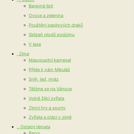
Barevné listí
Ovoce a zelenina
Pouštění papírových draků
Sklizeň plodů podzimu
V lese
. Zima
Masopustní karneval
Přijde k nám Mikuláš
Sníh, led, mráz
Těšíme se na Vánoce
Volně žijící zvířata
Zimní hry a sporty
Zvířata a ptáci v zimě
.. Ostatní témata
Barvy