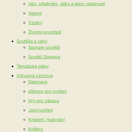
Věci, předměty, látky a jejich vlastnosti
Vesmír
Vztahy
Životní prostředí
Soutěže o ceny
Seznam soutěží
Soutěž Doprava
Tématické plány
Výtvarná výchova
Dekorace
eShopy pro tvoření
Hry pro zábavu
Jarní tvoření
Kreslení, malování
Květiny