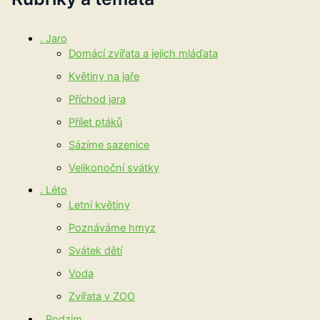
. Jaro
Domácí zvířata a jejich mláďata
Květiny na jaře
Příchod jara
Přílet ptáků
Sázíme sazenice
Velikonoční svátky
. Léto
Letní květiny
Poznáváme hmyz
Svátek dětí
Voda
Zvířata v ZOO
. Podzim