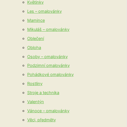
Květinky
Les – omalovánky
Mamince
Mikuláš – omalovánky
Oblečení
Obloha
Osoby – omalovánky
Podzimní omalovánky
Pohádkové omalovánky
Rostliny
Stroje a technika
Valentýn
Vánoce – omalovánky
Věci, předměty