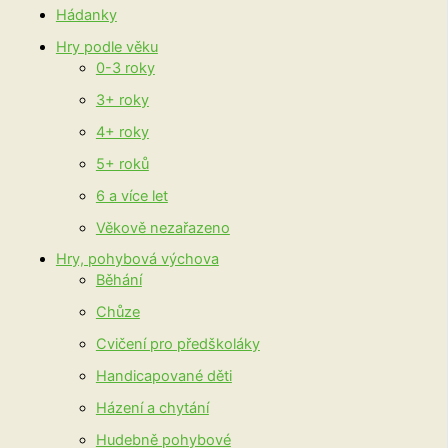
Hádanky
Hry podle věku
0-3 roky
3+ roky
4+ roky
5+ roků
6 a více let
Věkově nezařazeno
Hry, pohybová výchova
Běhání
Chůze
Cvičení pro předškoláky
Handicapované děti
Házení a chytání
Hudebně pohybové