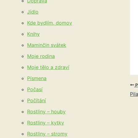
Doprava
Jídlo
Kde bydlím, domov
Knihy
Maminčin svátek
Moje rodina
Moje tělo a zdraví
Písmena
P
Počasí
Pil
Počítání
Rostliny – houby
Rostliny – kytky
Rostliny – stromy