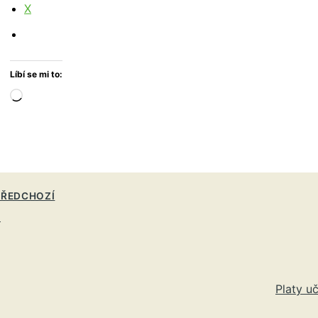
X
Líbí se mi to:
Načítání…
ŘEDCHOZÍ
a
Platy u