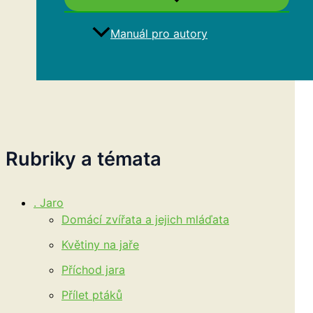
Manuál pro autory
Hledat
Rubriky a témata
. Jaro
Domácí zvířata a jejich mláďata
Květiny na jaře
Příchod jara
Přílet ptáků