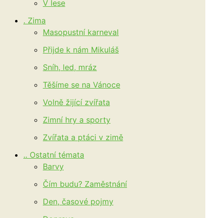
V lese
. Zima
Masopustní karneval
Přijde k nám Mikuláš
Sníh, led, mráz
Těšíme se na Vánoce
Volně žijící zvířata
Zimní hry a sporty
Zvířata a ptáci v zimě
.. Ostatní témata
Barvy
Čím budu? Zaměstnání
Den, časové pojmy