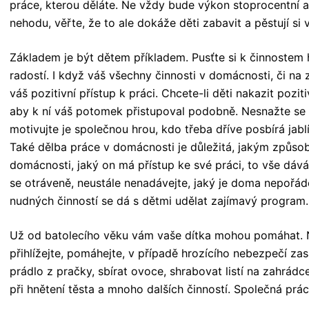
práce, kterou děláte. Ne vždy bude výkon stoprocentní 
nehodu, věřte, že to ale dokáže děti zabavit a pěstují si 
Základem je být dětem příkladem. Pusťte si k činnostem h
radostí. I když váš všechny činnosti v domácnosti, či na 
váš pozitivní přístup k práci. Chcete-li děti nakazit poziti
aby k ní váš potomek přistupoval podobně. Nesnažte se
motivujte je společnou hrou, kdo třeba dříve posbírá jabl
Také dělba práce v domácnosti je důležitá, jakým způso
domácnosti, jaký on má přístup ke své práci, to vše dáv
se otráveně, neustále nenadávejte, jaký je doma nepořáde
nudných činností se dá s dětmi udělat zajímavý program.
Už od batolecího věku vám vaše dítka mohou pomáhat. N
přihlížejte, pomáhejte, v případě hrozícího nebezpečí z
prádlo z pračky, sbírat ovoce, shrabovat listí na zahrád
při hnětení těsta a mnoho dalších činností. Společná prá