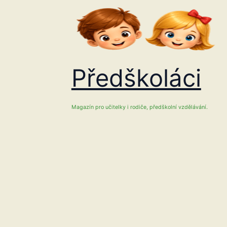
Přeskočit
na
obsah
Předškoláci
Magazín pro učitelky i rodiče, předškolní vzdělávání.