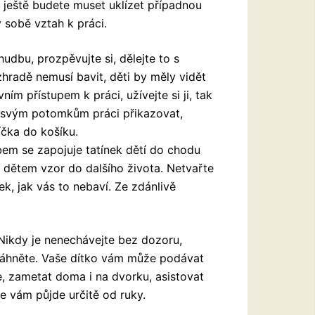
a ještě budete
muset uklízet případnou
v sobě vztah k práci.
udbu, prozpěvujte si, dělejte to s
zhradě nemusí bavit, děti by měly vidět
vním přístupem k práci, užívejte si ji, tak
 svým potomkům práci přikazovat,
íčka do košíku.
bem se zapojuje tatínek dětí do chodu
á dětem vzor do dalšího života. Netvařte
k, jak vás to nebaví. Ze zdánlivě
ikdy je nenechávejte bez dozoru,
asáhněte. Vaše dítko vám může podávat
ce, zametat doma i na dvorku, asistovat
ce vám půjde určitě od ruky.