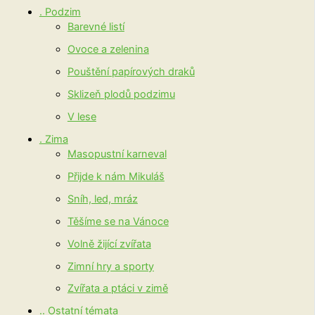
. Podzim
Barevné listí
Ovoce a zelenina
Pouštění papírových draků
Sklizeň plodů podzimu
V lese
. Zima
Masopustní karneval
Přijde k nám Mikuláš
Sníh, led, mráz
Těšíme se na Vánoce
Volně žijící zvířata
Zimní hry a sporty
Zvířata a ptáci v zimě
.. Ostatní témata