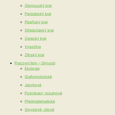
Olomoucký kraj
Pardubický kraj
Plzeňský kraj
Středočeský kraj
Ústecký kraj
Vysočina
Zlínský kraj
Pracovní listy – činnosti
Ekologie
Grafomotorické
Jazykové
Poznávací, rozumové
Předmatematické
Smyslové, citové