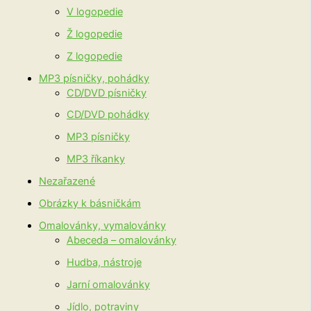
V logopedie
Ž logopedie
Z logopedie
MP3 písničky, pohádky
CD/DVD písničky
CD/DVD pohádky
MP3 písničky
MP3 říkanky
Nezařazené
Obrázky k básničkám
Omalovánky, vymalovánky
Abeceda – omalovánky
Hudba, nástroje
Jarní omalovánky
Jídlo, potraviny