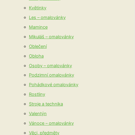
Květinky
Les – omalovánky
Mamince
Mikuláš – omalovánky
Oblečení
Obloha
Osoby – omalovánky
Podzimní omalovánky
Pohádkové omalovánky
Rostliny
Stroje a technika
Valentýn
Vánoce – omalovánky
Věci, předměty