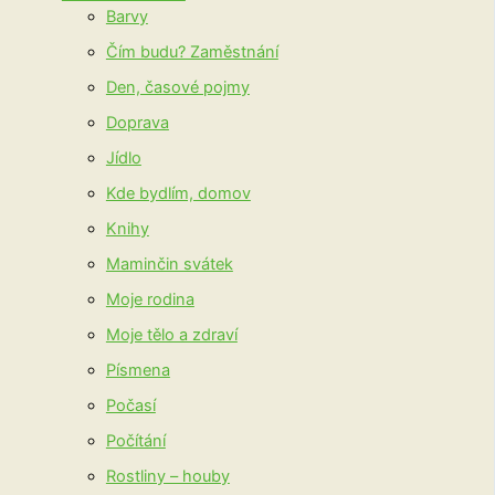
Barvy
Čím budu? Zaměstnání
Den, časové pojmy
Doprava
Jídlo
Kde bydlím, domov
Knihy
Maminčin svátek
Moje rodina
Moje tělo a zdraví
Písmena
Počasí
Počítání
Rostliny – houby