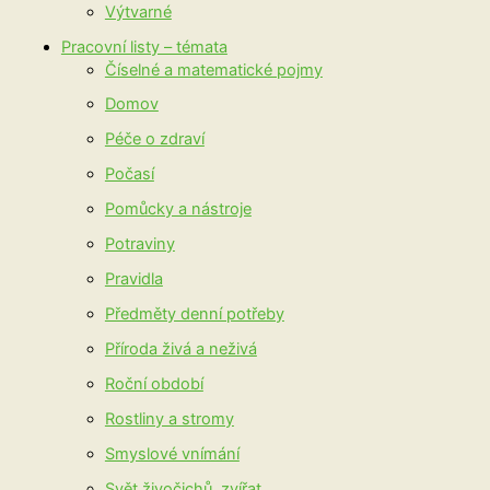
Výtvarné
Pracovní listy – témata
Číselné a matematické pojmy
Domov
Péče o zdraví
Počasí
Pomůcky a nástroje
Potraviny
Pravidla
Předměty denní potřeby
Příroda živá a neživá
Roční období
Rostliny a stromy
Smyslové vnímání
Svět živočichů, zvířat