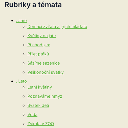
Rubriky a témata
. Jaro
Domácí zvířata a jejich mláďata
Květiny na jaře
Příchod jara
Přílet ptáků
Sázíme sazenice
Velikonoční svátky
. Léto
Letní květiny
Poznáváme hmyz
Svátek dětí
Voda
Zvířata v ZOO