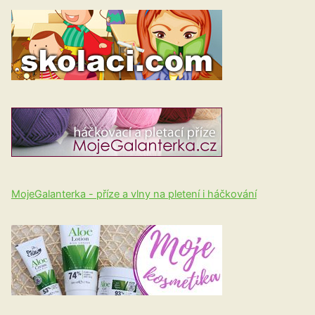
MojeGalanterka - příze a vlny na pletení i háčkování