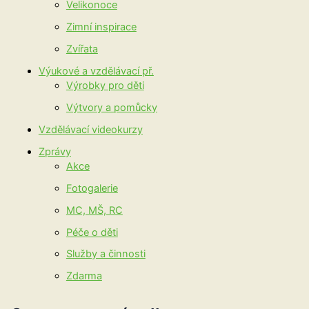
Velikonoce
Zimní inspirace
Zvířata
Výukové a vzdělávací př.
Výrobky pro děti
Výtvory a pomůcky
Vzdělávací videokurzy
Zprávy
Akce
Fotogalerie
MC, MŠ, RC
Péče o děti
Služby a činnosti
Zdarma