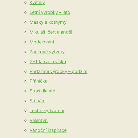
Květiny
Letní výrobky – léto
Masky a kostýmy
Mikuláš, čert a anděl
Modelování
Papírové výtvory
PET láhve a víčka
Podzimní výrobky – podzim
Přáníčka
Strašidla atd.
Stříhání
Techniky tvoření
Valentýn
Vánoční inspirace