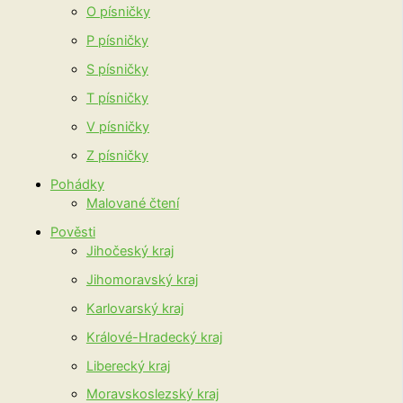
O písničky
P písničky
S písničky
T písničky
V písničky
Z písničky
Pohádky
Malované čtení
Pověsti
Jihočeský kraj
Jihomoravský kraj
Karlovarský kraj
Králové-Hradecký kraj
Liberecký kraj
Moravskoslezský kraj