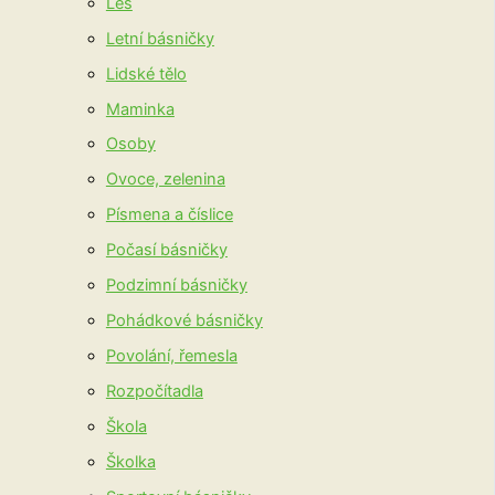
Les
Letní básničky
Lidské tělo
Maminka
Osoby
Ovoce, zelenina
Písmena a číslice
Počasí básničky
Podzimní básničky
Pohádkové básničky
Povolání, řemesla
Rozpočítadla
Škola
Školka