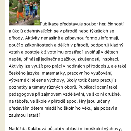
Publikace představuje soubor her, činností
a úkolů odehrávajících se v přírodě nebo týkajících se
přírody. Aktivity nenásilně a zábavnou formou informují,
poučí o zákonitostech a dějích v přírodě, podporují kladný
vztah a postoje k životnímu prostředí, uvolňují v dětech
napětí, přinášejí jedinečné zážitky, zkušenosti, inspiraci.
Aktivity lze využít pro práci v hodinách přírodopisu, ale také
českého jazyka, matematiky, pracovního vyučování,
výtvarné či
tělesné výchovy, úkoly totiž často pracují s
poznatky a tématy různých oborů. Publikaci ocení také
pedagogové při zájmovém vzdělávání, ve školní družině,
na táboře, ve škole v přírodě apod. Hry jsou určeny
především dětem mladšího školního věku, ale pobaví a
zaujmou i starší.
Naděžda Kalábová působí v oblasti mimoškolní výchovy,