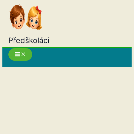
Přeskočit
na
obsah
Předškoláci
Hledat