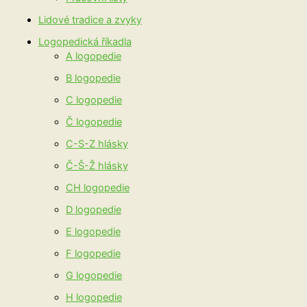
Lidové tradice a zvyky
Logopedická říkadla
A logopedie
B logopedie
C logopedie
Č logopedie
C-S-Z hlásky
Č-Š-Ž hlásky
CH logopedie
D logopedie
E logopedie
F logopedie
G logopedie
H logopedie