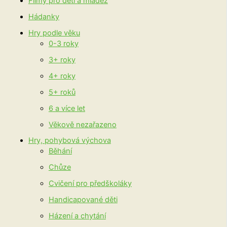
Filmy pro děti a mládež
Hádanky
Hry podle věku
0-3 roky
3+ roky
4+ roky
5+ roků
6 a více let
Věkově nezařazeno
Hry, pohybová výchova
Běhání
Chůze
Cvičení pro předškoláky
Handicapované děti
Házení a chytání