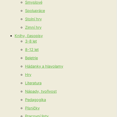
Smyslové
Spolupráce
Stolní hry
Zimní hry
Knihy, časopisy
3-8 let
8-12 let
Beletrie
Hádanky a hlavolamy
Hry
Literatura
Nápady, tvořivost
Pedagogika
Písničky
Pracovní listy