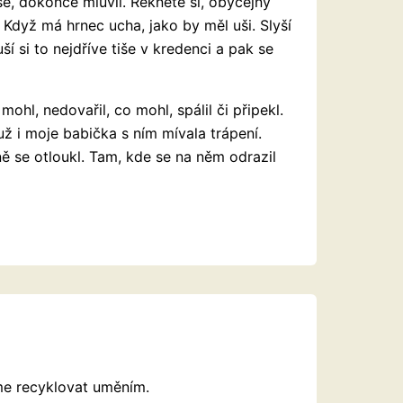
 se, dokonce mluvil. Řeknete si, obyčejný
 Když má hrnec ucha, jako by měl uši. Slyší
ší si to nejdříve tiše v kredenci a pak se
hl, nedovařil, co mohl, spálil či připekl.
 i moje babička s ním mívala trápení.
ě se otloukl. Tam, kde se na něm odrazil
íme recyklovat uměním.