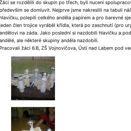
Žáci se rozdělili do skupin po třech, byli nuceni spolupracov
především se domluvit. Nejprve jsme nakreslili na tabuli náč
hlavičku, polepili celkého anděla papírem a pro barevné sje
jeden člen trojice vyráběl křídla, která po zaschnutí (pro ur
andělovi na záda. Jako poslední si nazdobili hlavičku a podle
andělé, ale některé skupiny anděla nazdobili.
Pracovali žáci 6.B, ZŠ Vojnovičova, Ústí nad Labem pod v