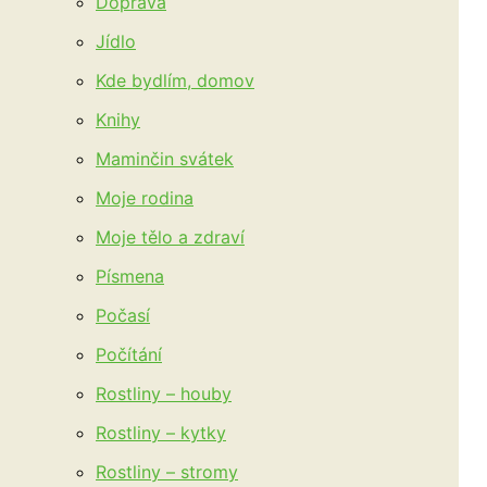
Doprava
Jídlo
Kde bydlím, domov
Knihy
Maminčin svátek
Moje rodina
Moje tělo a zdraví
Písmena
Počasí
Počítání
Rostliny – houby
Rostliny – kytky
Rostliny – stromy