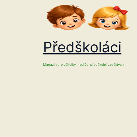
Přeskočit
na
obsah
Předškoláci
Magazín pro učitelky i rodiče, předškolní vzdělávání.