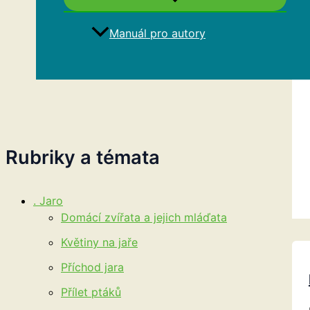
Manuál pro autory
Hledat
Rubriky a témata
. Jaro
Domácí zvířata a jejich mláďata
Květiny na jaře
Příchod jara
Přílet ptáků