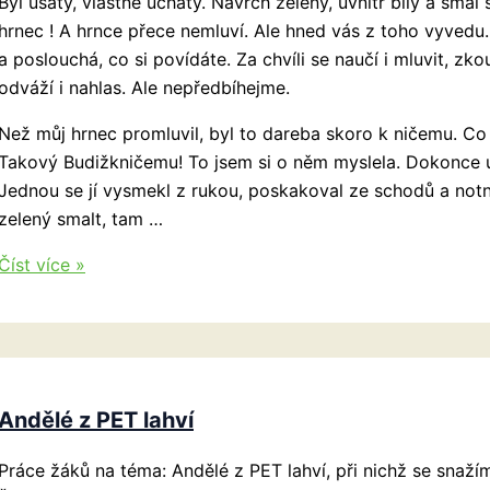
Byl ušatý, vlastně uchatý. Navrch zelený, uvnitř bílý a smál
hrnec ! A hrnce přece nemluví. Ale hned vás z toho vyvedu.
a poslouchá, co si povídáte. Za chvíli se naučí i mluvit, zkou
odváží i nahlas. Ale nepředbíhejme.
Než můj hrnec promluvil, byl to dareba skoro k ničemu. Co mo
Takový Budižkničemu! To jsem si o něm myslela. Dokonce už
Jednou se jí vysmekl z rukou, poskakoval ze schodů a notn
zelený smalt, tam …
Pohádka
Číst více »
o
mém
hrnci
v
kredenci
Andělé z PET lahví
Práce žáků na téma: Andělé z PET lahví, při nichž se snaž