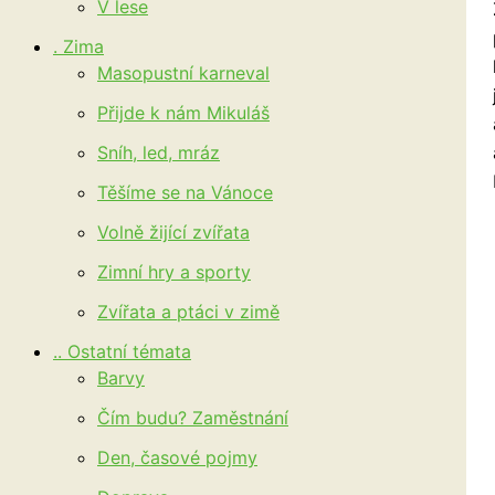
V lese
. Zima
Masopustní karneval
Přijde k nám Mikuláš
Sníh, led, mráz
Těšíme se na Vánoce
Volně žijící zvířata
Zimní hry a sporty
Zvířata a ptáci v zimě
.. Ostatní témata
Barvy
Čím budu? Zaměstnání
Den, časové pojmy