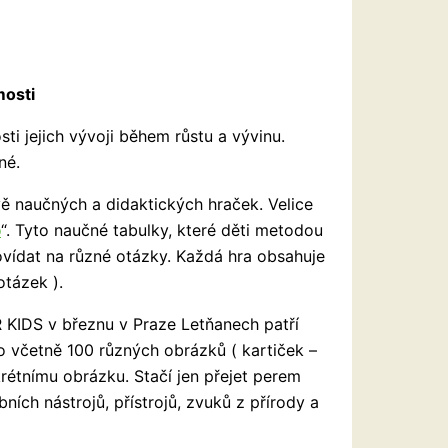
mosti
i jejich vývoji během růstu a vývinu.
né.
ě naučných a didaktických hraček. Velice
o
“. Tyto naučné tabulky, které děti metodou
ovídat na různé otázky. Každá hra obsahuje
otázek ).
 KIDS v březnu v Praze Letňanech patří
ro včetně 100 různých obrázků ( kartiček –
rétnímu obrázku. Stačí jen přejet perem
ních nástrojů, přístrojů, zvuků z přírody a