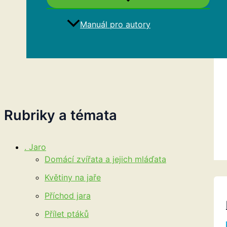
Manuál pro autory
Hledat
Rubriky a témata
. Jaro
Domácí zvířata a jejich mláďata
Květiny na jaře
Příchod jara
Přílet ptáků