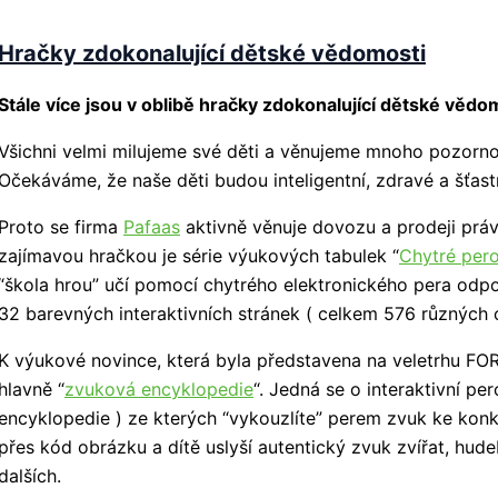
Hračky zdokonalující dětské vědomosti
Stále více jsou v oblibě hračky zdokonalující dětské vědo
Všichni velmi milujeme své děti a věnujeme mnoho pozornost
Očekáváme, že naše děti budou inteligentní, zdravé a šťast
Proto se firma
Pafaas
aktivně věnuje dovozu a prodeji práv
zajímavou hračkou je série výukových tabulek “
Chytré per
“škola hrou” učí pomocí chytrého elektronického pera odp
32 barevných interaktivních stránek ( celkem 576 různých 
K výukové novince, která byla představena na veletrhu FOR
hlavně “
zvuková encyklopedie
“. Jedná se o interaktivní pe
encyklopedie ) ze kterých “vykouzlíte” perem zvuk ke konk
přes kód obrázku a dítě uslyší autentický zvuk zvířat, hudeb
dalších.