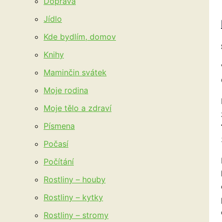
Doprava
Jídlo
Kde bydlím, domov
Knihy
Maminčin svátek
Moje rodina
Moje tělo a zdraví
Písmena
Počasí
Počítání
Rostliny – houby
Rostliny – kytky
Rostliny – stromy