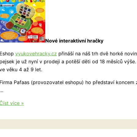
Nové interaktivní hračky
Eshop
vyukovehracky.cz
přináší na náš trh dvě horké novi
pejsek je už nyní v prodeji a potěší děti od 18 měsíců výše
ve věku 4 až 9 let.
Firma Pafaas (provozovatel eshopu) ho představí koncem z
…
Dětský
Číst více »
počítač,
notebook
Můj
chytrý