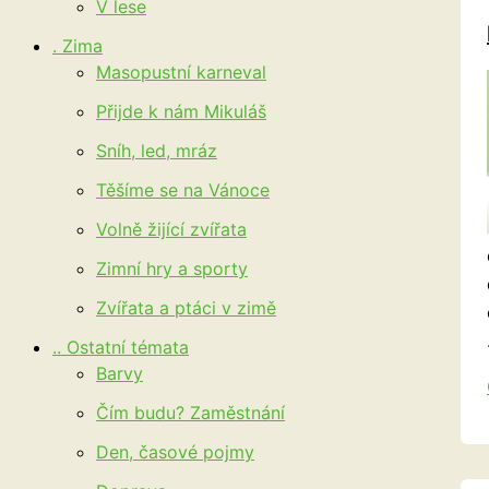
V lese
. Zima
Masopustní karneval
Přijde k nám Mikuláš
Sníh, led, mráz
Těšíme se na Vánoce
Volně žijící zvířata
Zimní hry a sporty
Zvířata a ptáci v zimě
.. Ostatní témata
Barvy
Čím budu? Zaměstnání
Den, časové pojmy