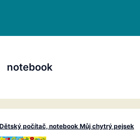
notebook
Dětský počítač, notebook Můj chytrý pejsek