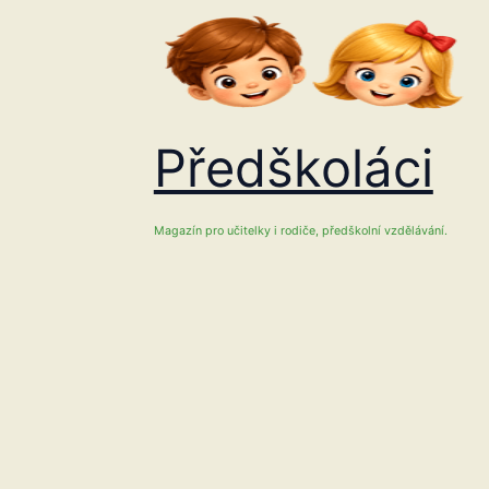
Přeskočit
na
obsah
Předškoláci
Magazín pro učitelky i rodiče, předškolní vzdělávání.