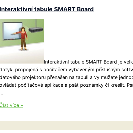
pejsek
Interaktivní tabule SMART Board
Interaktivní tabule SMART Board je vel
dotyk, propojená s počítačem vybaveným příslušným soft
datového projektoru přenášen na tabuli a vy můžete jed
ovládat počítačové aplikace a psát poznámky či kreslit. P
…
Interaktivní
Číst více »
tabule
SMART
Board