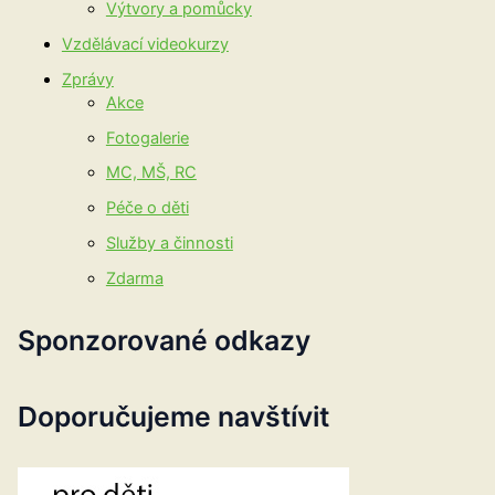
Výtvory a pomůcky
Vzdělávací videokurzy
Zprávy
Akce
Fotogalerie
MC, MŠ, RC
Péče o děti
Služby a činnosti
Zdarma
Sponzorované odkazy
Doporučujeme navštívit