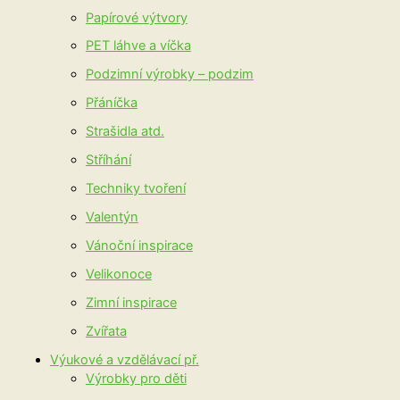
Papírové výtvory
PET láhve a víčka
Podzimní výrobky – podzim
Přáníčka
Strašidla atd.
Stříhání
Techniky tvoření
Valentýn
Vánoční inspirace
Velikonoce
Zimní inspirace
Zvířata
Výukové a vzdělávací př.
Výrobky pro děti