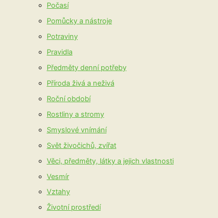
Počasí
Pomůcky a nástroje
Potraviny
Pravidla
Předměty denní potřeby
Příroda živá a neživá
Roční období
Rostliny a stromy
Smyslové vnímání
Svět živočichů, zvířat
Věci, předměty, látky a jejich vlastnosti
Vesmír
Vztahy
Životní prostředí