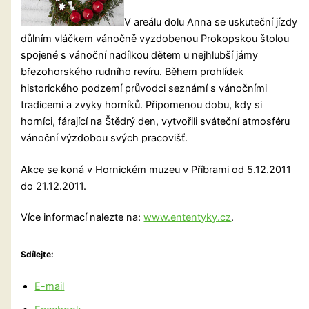
V areálu dolu Anna se uskuteční jízdy
důlním vláčkem vánočně vyzdobenou Prokopskou štolou
spojené s vánoční nadílkou dětem u nejhlubší jámy
březohorského rudního revíru. Během prohlídek
historického podzemí průvodci seznámí s vánočními
tradicemi a zvyky horníků. Připomenou dobu, kdy si
horníci, fárající na
Štědrý den, vytvořili sváteční atmosféru
vánoční výzdobou svých pracovišť.
Akce se koná v Hornickém muzeu v Příbrami od 5.12.2011
do 21.12.2011.
Více informací nalezte na:
www.ententyky.cz
.
Sdílejte:
E-mail