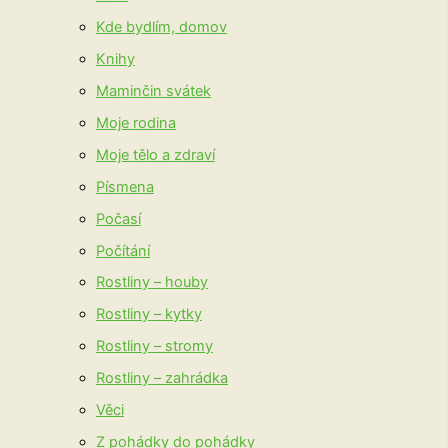
Kde bydlím, domov
Knihy
Maminčin svátek
Moje rodina
Moje tělo a zdraví
Písmena
Počasí
Počítání
Rostliny – houby
Rostliny – kytky
Rostliny – stromy
Rostliny – zahrádka
Věci
Z pohádky do pohádky