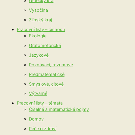
Ústecký kraj
Vysočina
Zlínský kraj
Pracovní listy – činnosti
Ekologie
Grafomotorické
Jazykové
Poznávací, rozumové
Předmatematické
Smyslové, citové
Výtvarné
Pracovní listy – témata
Číselné a matematické pojmy
Domov
Péče o zdraví