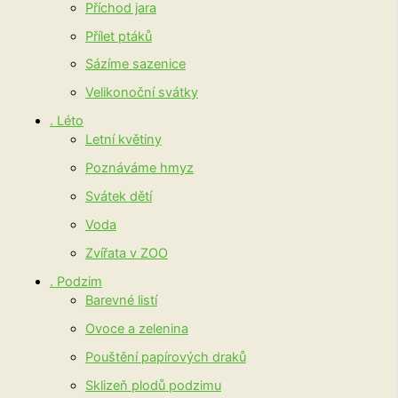
Příchod jara
Přílet ptáků
Sázíme sazenice
Velikonoční svátky
. Léto
Letní květiny
Poznáváme hmyz
Svátek dětí
Voda
Zvířata v ZOO
. Podzim
Barevné listí
Ovoce a zelenina
Pouštění papírových draků
Sklizeň plodů podzimu