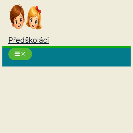
Přeskočit
na
obsah
Předškoláci
Hledat