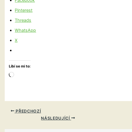
Facebook
Pinterest
Threads
WhatsApp
X
Líbí se mi to:
Načítání…
PŘEDCHOZÍ
NÁSLEDUJÍCÍ