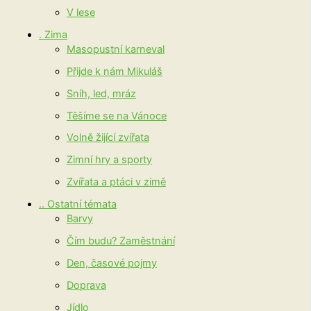
V lese
. Zima
Masopustní karneval
Přijde k nám Mikuláš
Sníh, led, mráz
Těšíme se na Vánoce
Volně žijící zvířata
Zimní hry a sporty
Zvířata a ptáci v zimě
.. Ostatní témata
Barvy
Čím budu? Zaměstnání
Den, časové pojmy
Doprava
Jídlo