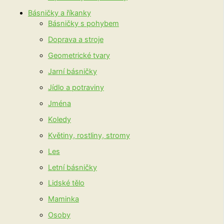
Básničky a říkanky
Básničky s pohybem
Doprava a stroje
Geometrické tvary
Jarní básničky
Jídlo a potraviny
Jména
Koledy
Květiny, rostliny, stromy
Les
Letní básničky
Lidské tělo
Maminka
Osoby