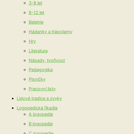
3-8 let
8-12 let
Beletrie
Hádanky a hlavolamy
Hry
Literatura
Nápady, tvořivost
Pedagogika
Písničky
Pracovní listy
Lidové tradice a zvyky
Logopedická říkadla
A logopedie
B logopedie
C logopedie