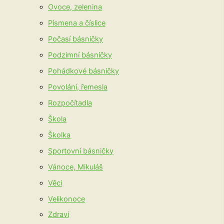
Ovoce, zelenina
Písmena a číslice
Počasí básničky
Podzimní básničky
Pohádkové básničky
Povolání, řemesla
Rozpočítadla
Škola
Školka
Sportovní básničky
Vánoce, Mikuláš
Věci
Velikonoce
Zdraví