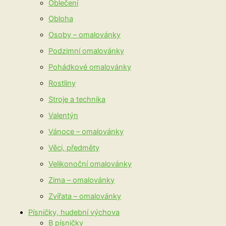
Oblečení
Obloha
Osoby – omalovánky
Podzimní omalovánky
Pohádkové omalovánky
Rostliny
Stroje a technika
Valentýn
Vánoce – omalovánky
Věci, předměty
Velikonoční omalovánky
Zima – omalovánky
Zvířata – omalovánky
Písničky, hudební výchova
B písničky