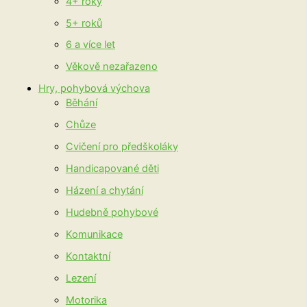
4+ roky
5+ roků
6 a více let
Věkově nezařazeno
Hry, pohybová výchova
Běhání
Chůze
Cvičení pro předškoláky
Handicapované děti
Házení a chytání
Hudebně pohybové
Komunikace
Kontaktní
Lezení
Motorika