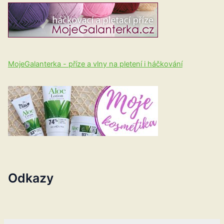
MojeGalanterka - příze a vlny na pletení i háčkování
Odkazy