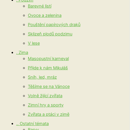
. Podzim
Barevné listí
Ovoce a zelenina
Pouštění papírových draků
Sklizeň plodů podzimu
V lese
. Zima
Masopustní karneval
Přijde k nám Mikuláš
Sníh, led, mráz
Těšíme se na Vánoce
Volně žijící zvířata
Zimní hry a sporty
Zvířata a ptáci v zimě
.. Ostatní témata
Barvy