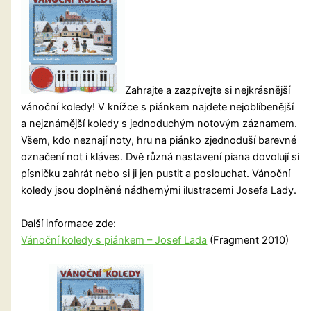
Zahrajte a zazpívejte si nejkrásnější
vánoční koledy! V knížce s piánkem najdete nejoblíbenější
a nejznámější koledy s jednoduchým notovým záznamem.
Všem, kdo neznají noty, hru na piánko zjednoduší barevné
označení not i kláves. Dvě různá nastavení piana dovolují si
písničku zahrát nebo si ji jen pustit a poslouchat. Vánoční
koledy jsou doplněné nádhernými ilustracemi Josefa Lady.
Další informace zde:
Vánoční koledy s piánkem – Josef Lada
(Fragment 2010)