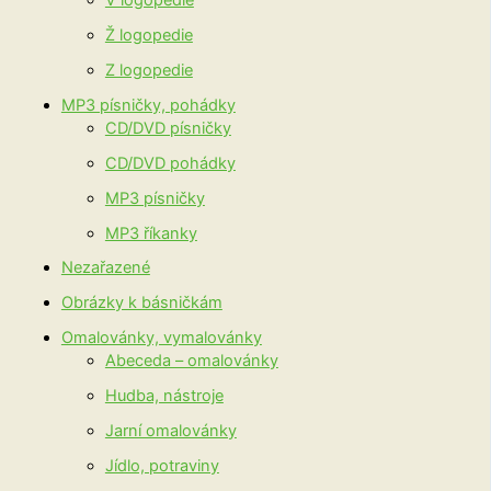
Ž logopedie
Z logopedie
MP3 písničky, pohádky
CD/DVD písničky
CD/DVD pohádky
MP3 písničky
MP3 říkanky
Nezařazené
Obrázky k básničkám
Omalovánky, vymalovánky
Abeceda – omalovánky
Hudba, nástroje
Jarní omalovánky
Jídlo, potraviny