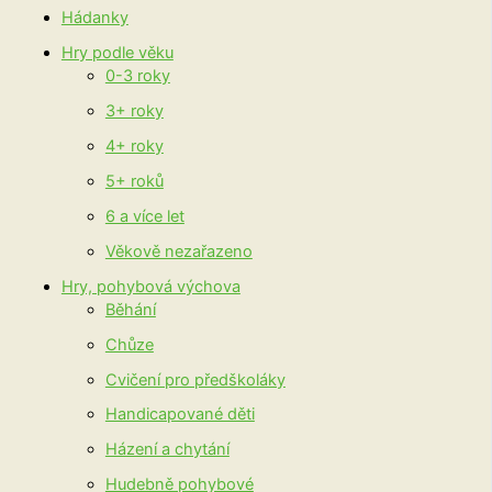
Hádanky
Hry podle věku
0-3 roky
3+ roky
4+ roky
5+ roků
6 a více let
Věkově nezařazeno
Hry, pohybová výchova
Běhání
Chůze
Cvičení pro předškoláky
Handicapované děti
Házení a chytání
Hudebně pohybové