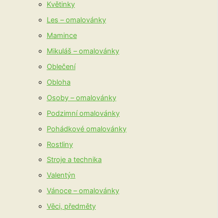
Květinky
Les – omalovánky
Mamince
Mikuláš – omalovánky
Oblečení
Obloha
Osoby – omalovánky
Podzimní omalovánky
Pohádkové omalovánky
Rostliny
Stroje a technika
Valentýn
Vánoce – omalovánky
Věci, předměty