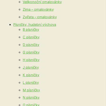
Velikonoční omalovánky
Zima – omalovánky
Zvířata – omalovánky
Písničky, hudební výchova
B písničky
C písničky
D písničky
G písničky
H písničky
J písničky
K písničky
L písničky
M písničky
N písničky
O písničky