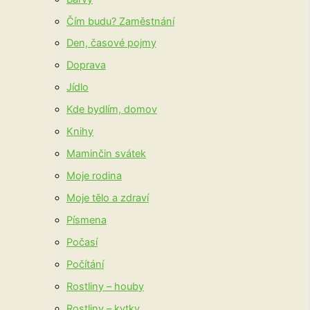
Čím budu? Zaměstnání
Den, časové pojmy
Doprava
Jídlo
Kde bydlím, domov
Knihy
Maminčin svátek
Moje rodina
Moje tělo a zdraví
Písmena
Počasí
Počítání
Rostliny – houby
Rostliny – kytky