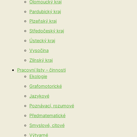
Olomoucký kraj
Pardubický kraj
Plzeňský kraj
Středočeský kraj
Ústecký kraj
Vysočina
Zlínský kraj
Pracovní listy – činnosti
Ekologie
Grafomotorické
Jazykové
Poznávací, rozumové
Předmatematické
Smyslové, citové
Výtvarné