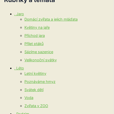
. Jaro
Domácí zvířata a jejich mláďata
Květiny na jaře
Příchod jara
Přílet ptáků
Sázíme sazenice
Velikonoční svátky
. Léto
Letní květiny
Poznáváme hmyz
Svátek dětí
Voda
Zvířata v ZOO