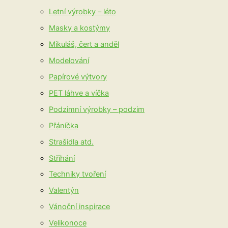
Letní výrobky – léto
Masky a kostýmy
Mikuláš, čert a anděl
Modelování
Papírové výtvory
PET láhve a víčka
Podzimní výrobky – podzim
Přáníčka
Strašidla atd.
Stříhání
Techniky tvoření
Valentýn
Vánoční inspirace
Velikonoce