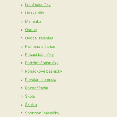
Letní básničky
Lidské tělo
Maminka
Osoby
Ovoce, zelenina
Písmena a číslice
Počasí básničky
Podzimní básničky
Pohádkové básničky
Povolání, řemesla
Rozpočítadla
Škola
Školka
Sportovní básničky