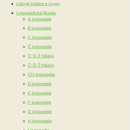
Lidové tradice a zvyky
Logopedická říkadla
A logopedie
B logopedie
C logopedie
Č logopedie
C-S-Z hlásky
Č-Š-Ž hlásky
CH logopedie
D logopedie
E logopedie
F logopedie
G logopedie
H logopedie