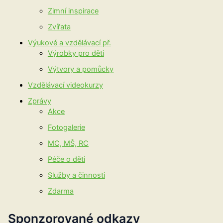
Zimní inspirace
Zvířata
Výukové a vzdělávací př.
Výrobky pro děti
Výtvory a pomůcky
Vzdělávací videokurzy
Zprávy
Akce
Fotogalerie
MC, MŠ, RC
Péče o děti
Služby a činnosti
Zdarma
Sponzorované odkazy