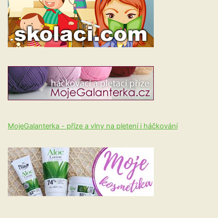
MojeGalanterka - příze a vlny na pletení i háčkování