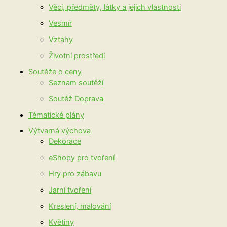
Věci, předměty, látky a jejich vlastnosti
Vesmír
Vztahy
Životní prostředí
Soutěže o ceny
Seznam soutěží
Soutěž Doprava
Tématické plány
Výtvarná výchova
Dekorace
eShopy pro tvoření
Hry pro zábavu
Jarní tvoření
Kreslení, malování
Květiny