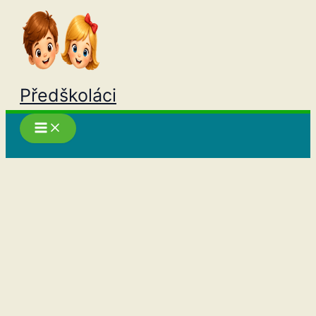
Přeskočit
na
obsah
Předškoláci
Hledat