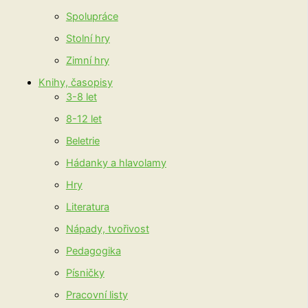
Spolupráce
Stolní hry
Zimní hry
Knihy, časopisy
3-8 let
8-12 let
Beletrie
Hádanky a hlavolamy
Hry
Literatura
Nápady, tvořivost
Pedagogika
Písničky
Pracovní listy