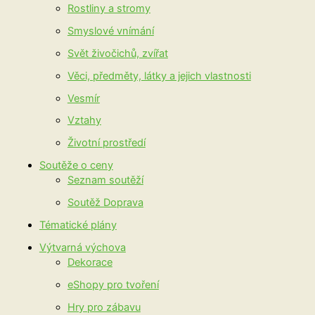
Rostliny a stromy
Smyslové vnímání
Svět živočichů, zvířat
Věci, předměty, látky a jejich vlastnosti
Vesmír
Vztahy
Životní prostředí
Soutěže o ceny
Seznam soutěží
Soutěž Doprava
Tématické plány
Výtvarná výchova
Dekorace
eShopy pro tvoření
Hry pro zábavu