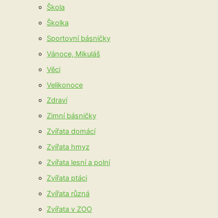
Škola
Školka
Sportovní básničky
Vánoce, Mikuláš
Věci
Velikonoce
Zdraví
Zimní básničky
Zvířata domácí
Zvířata hmyz
Zvířata lesní a polní
Zvířata ptáci
Zvířata různá
Zvířata v ZOO