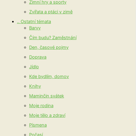
Zimní hry a sporty
Zvířata a ptáci v zimě
.. Ostatní témata
Barvy
Čím budu? Zaměstnání
Den, časové pojmy
Doprava
Jídlo
Kde bydlím, domov
Knihy
Maminčin svátek
Moje rodina
Moje tělo a zdraví
Písmena
Počasí