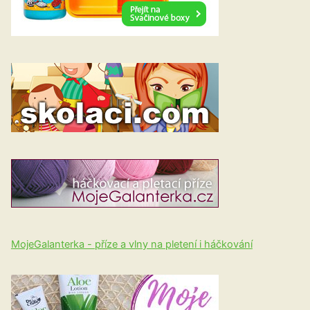
MojeGalanterka - příze a vlny na pletení i háčkování