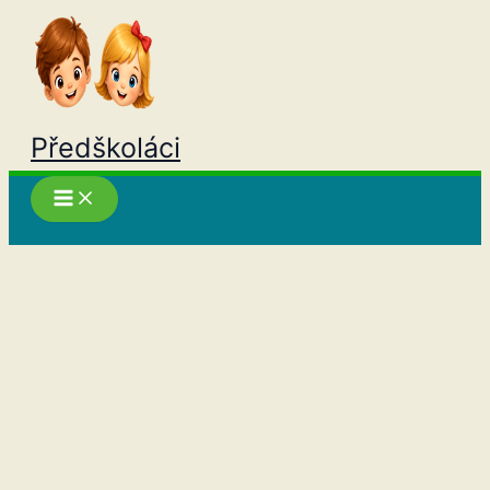
Přeskočit
na
obsah
Předškoláci
Hledat