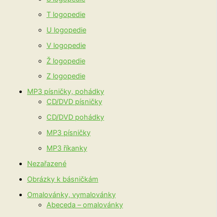
T logopedie
U logopedie
V logopedie
Ž logopedie
Z logopedie
MP3 písničky, pohádky
CD/DVD písničky
CD/DVD pohádky
MP3 písničky
MP3 říkanky
Nezařazené
Obrázky k básničkám
Omalovánky, vymalovánky
Abeceda – omalovánky