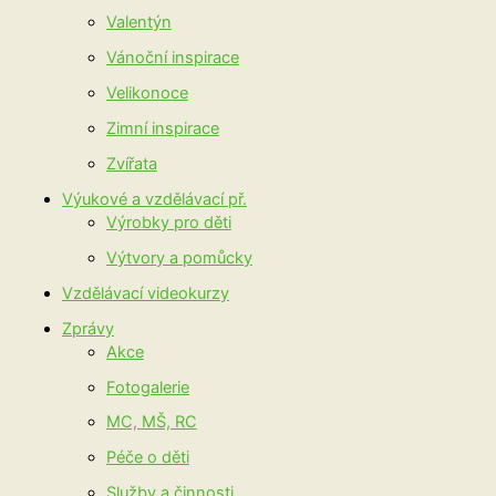
Valentýn
Vánoční inspirace
Velikonoce
Zimní inspirace
Zvířata
Výukové a vzdělávací př.
Výrobky pro děti
Výtvory a pomůcky
Vzdělávací videokurzy
Zprávy
Akce
Fotogalerie
MC, MŠ, RC
Péče o děti
Služby a činnosti