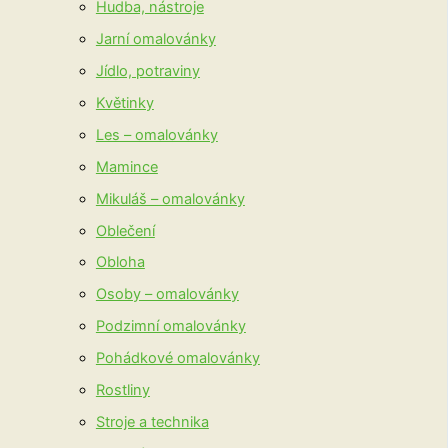
Hudba, nástroje
Jarní omalovánky
Jídlo, potraviny
Květinky
Les – omalovánky
Mamince
Mikuláš – omalovánky
Oblečení
Obloha
Osoby – omalovánky
Podzimní omalovánky
Pohádkové omalovánky
Rostliny
Stroje a technika