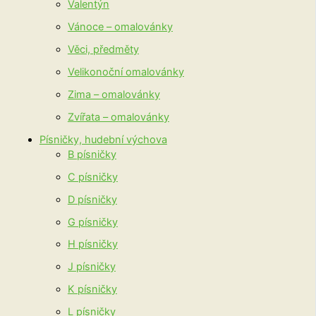
Valentýn
Vánoce – omalovánky
Věci, předměty
Velikonoční omalovánky
Zima – omalovánky
Zvířata – omalovánky
Písničky, hudební výchova
B písničky
C písničky
D písničky
G písničky
H písničky
J písničky
K písničky
L písničky