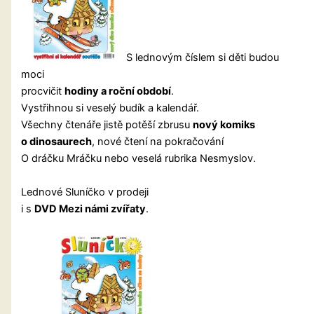
S lednovým číslem si děti budou
moci
procvičit
hodiny a roční období
.
Vystřihnou si veselý budík a kalendář.
Všechny čtenáře jistě potěší zbrusu
nový komiks
o dinosaurech
, nové čtení na pokračování
O dráčku Mráčku nebo veselá rubrika Nesmyslov.
Lednové Sluníčko v prodeji
i s
DVD Mezi námi zvířaty
.