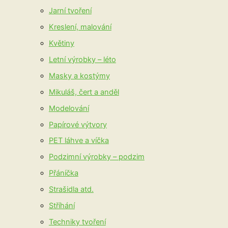
Jarní tvoření
Kreslení, malování
Květiny
Letní výrobky – léto
Masky a kostýmy
Mikuláš, čert a anděl
Modelování
Papírové výtvory
PET láhve a víčka
Podzimní výrobky – podzim
Přáníčka
Strašidla atd.
Stříhání
Techniky tvoření