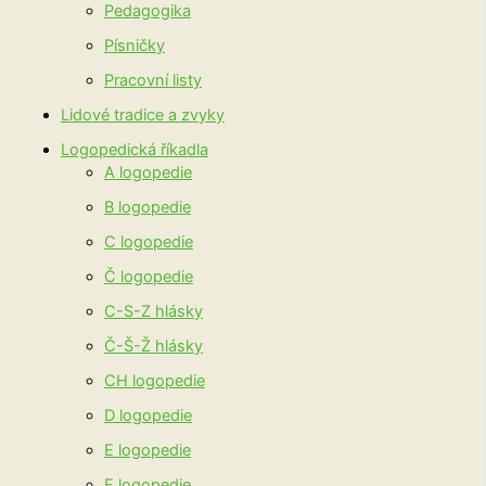
Pedagogika
Písničky
Pracovní listy
Lidové tradice a zvyky
Logopedická říkadla
A logopedie
B logopedie
C logopedie
Č logopedie
C-S-Z hlásky
Č-Š-Ž hlásky
CH logopedie
D logopedie
E logopedie
F logopedie