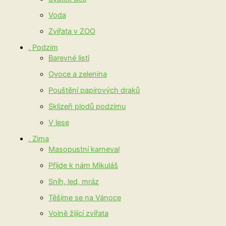
Voda
Zvířata v ZOO
. Podzim
Barevné listí
Ovoce a zelenina
Pouštění papírových draků
Sklizeň plodů podzimu
V lese
. Zima
Masopustní karneval
Přijde k nám Mikuláš
Sníh, led, mráz
Těšíme se na Vánoce
Volně žijící zvířata