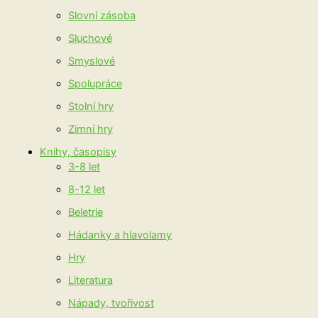
Slovní zásoba
Sluchové
Smyslové
Spolupráce
Stolní hry
Zimní hry
Knihy, časopisy
3-8 let
8-12 let
Beletrie
Hádanky a hlavolamy
Hry
Literatura
Nápady, tvořivost