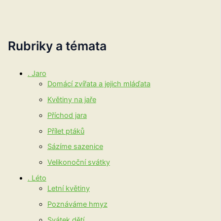
Rubriky a témata
. Jaro
Domácí zvířata a jejich mláďata
Květiny na jaře
Příchod jara
Přílet ptáků
Sázíme sazenice
Velikonoční svátky
. Léto
Letní květiny
Poznáváme hmyz
Svátek dětí