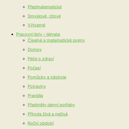
Předmatematické
Smyslové, citové
Výtvarné
Pracovní listy – témata
Číselné a matematické pojmy
Domov
Péče o zdraví
Počasí
Pomůcky a nástroje
Potraviny
Pravidla
Předměty denní potřeby
Příroda živá a neživá
Roční období