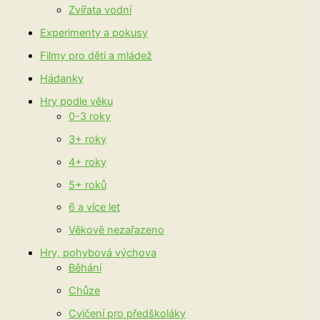
Zvířata vodní
Experimenty a pokusy
Filmy pro děti a mládež
Hádanky
Hry podle věku
0-3 roky
3+ roky
4+ roky
5+ roků
6 a více let
Věkově nezařazeno
Hry, pohybová výchova
Běhání
Chůze
Cvičení pro předškoláky