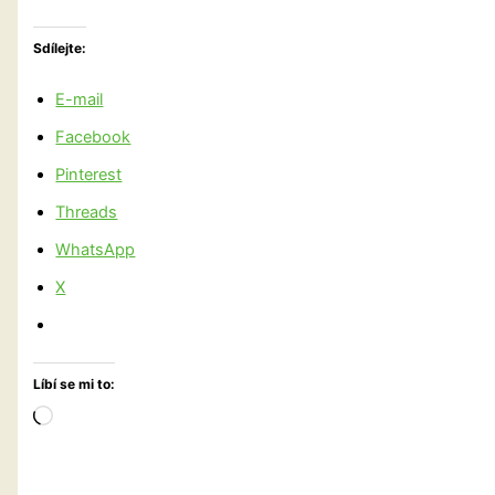
Sdílejte:
E-mail
Facebook
Pinterest
Threads
WhatsApp
X
Líbí se mi to:
Načítání…