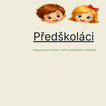
Přeskočit
na
obsah
Předškoláci
Magazín pro učitelky i rodiče, předškolní vzdělávání.