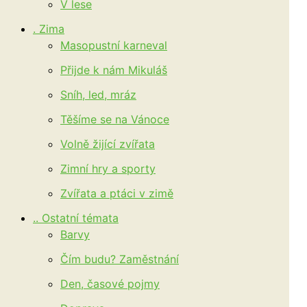
V lese
. Zima
Masopustní karneval
Přijde k nám Mikuláš
Sníh, led, mráz
Těšíme se na Vánoce
Volně žijící zvířata
Zimní hry a sporty
Zvířata a ptáci v zimě
.. Ostatní témata
Barvy
Čím budu? Zaměstnání
Den, časové pojmy