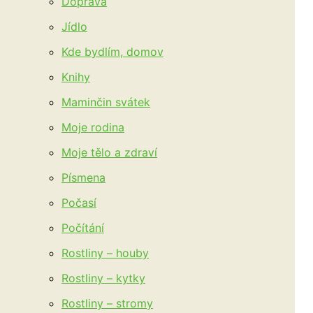
Doprava
Jídlo
Kde bydlím, domov
Knihy
Maminčin svátek
Moje rodina
Moje tělo a zdraví
Písmena
Počasí
Počítání
Rostliny – houby
Rostliny – kytky
Rostliny – stromy