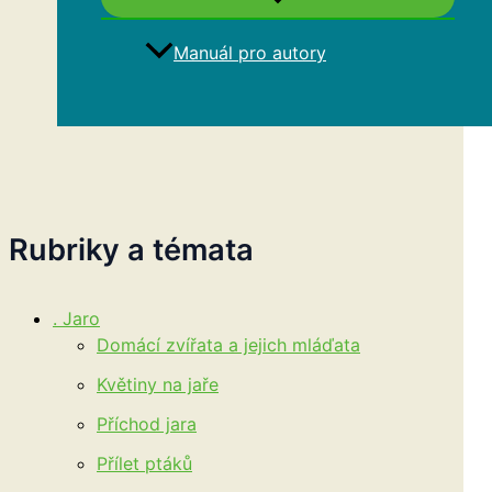
Manuál pro autory
Hledat
Rubriky a témata
. Jaro
Domácí zvířata a jejich mláďata
Květiny na jaře
Příchod jara
Přílet ptáků