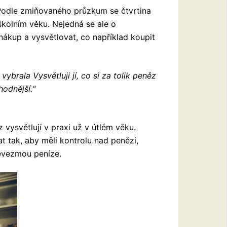
 Podle zmiňovaného průzkum se čtvrtina
školním věku. Nejedná se ale o
 nákup a vysvětlovat, co například koupit
brala Vysvětluji jí, co si za tolik peněz
hodnější.“
 vysvětlují v praxi už v útlém věku.
tak, aby měli kontrolu nad penězi,
řevezmou peníze.