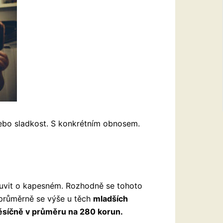
nebo sladkost. S konkrétním obnosem.
luvit o kapesném. Rozhodně se tohoto
průměrně se výše u těch
mladších
měsíčně v průměru na 280 korun.