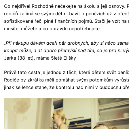
Co nejdříve! Rozhodně nečekejte na školu a její osnovy.
rodičů začíná se svými dětmi bavit o penězích už v před
sofistikované řeči plné finančních pojmů. Stačí je vzít na
musíte, můžete a co opravdu nepotřebujete.
„Při nákupu dávám dceři pár drobných, aby si něco sama vy
koupit může, a ať dobře přemýšlí nad tím, co je pro ni vý
Jarka (38 let), máma 5leté Elišky
Právě tato cesta je jednou z těch, které dětem svět peněz
Rodiče by zkrátka měli pomáhat svým potomkům vyrůstat 
jinak se lehce stane, že kontrolu nad nimi v budoucnu p