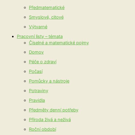
Předmatematické
Smyslové, citové
Výtvarné
Pracovní listy – témata
Číselné a matematické pojmy
Domov
Péče o zdraví
Počasí
Pomůcky a nástroje
Potraviny
Pravidla
Předměty denní potřeby
Příroda živá a neživá
Roční období