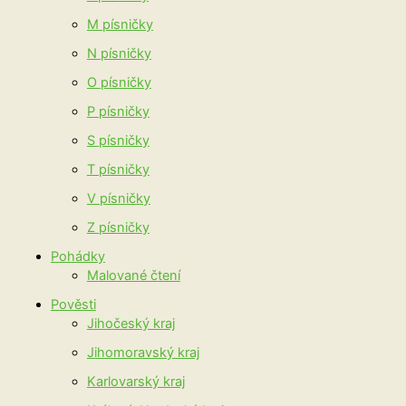
M písničky
N písničky
O písničky
P písničky
S písničky
T písničky
V písničky
Z písničky
Pohádky
Malované čtení
Pověsti
Jihočeský kraj
Jihomoravský kraj
Karlovarský kraj