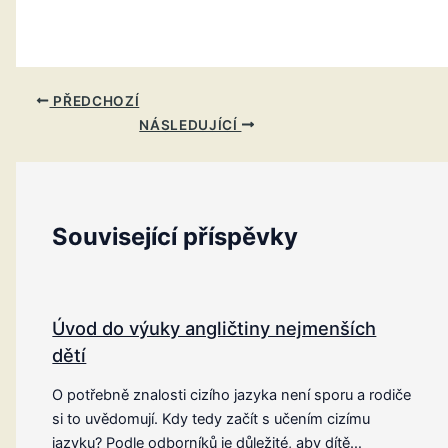
PŘEDCHOZÍ
NÁSLEDUJÍCÍ
Související příspěvky
Úvod do výuky angličtiny nejmenších
dětí
O potřebně znalosti cizího jazyka není sporu a rodiče
si to uvědomují. Kdy tedy začít s učením cizímu
jazyku? Podle odborníků je důležité, aby dítě…