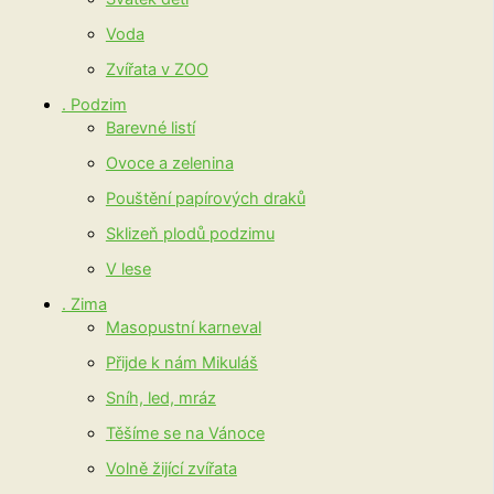
Voda
Zvířata v ZOO
. Podzim
Barevné listí
Ovoce a zelenina
Pouštění papírových draků
Sklizeň plodů podzimu
V lese
. Zima
Masopustní karneval
Přijde k nám Mikuláš
Sníh, led, mráz
Těšíme se na Vánoce
Volně žijící zvířata