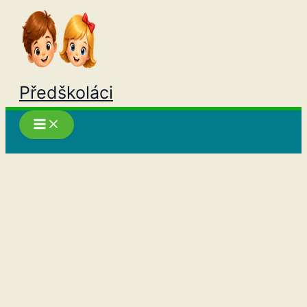
Přeskočit
na
obsah
Předškoláci
Hledat