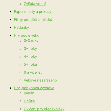
Zvířata vodní
Experimenty a pokusy
Filmy pro děti a mládež
Hádanky
Hry podle věku
0-3 roky
3+ roky
4+ roky
5+ roků
6 a více let
Věkově nezařazeno
Hry, pohybová výchova
Běhání
Chůze
Cvičení pro předškoláky