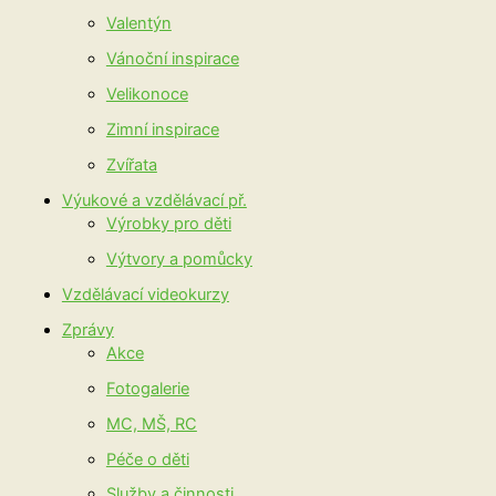
Valentýn
Vánoční inspirace
Velikonoce
Zimní inspirace
Zvířata
Výukové a vzdělávací př.
Výrobky pro děti
Výtvory a pomůcky
Vzdělávací videokurzy
Zprávy
Akce
Fotogalerie
MC, MŠ, RC
Péče o děti
Služby a činnosti