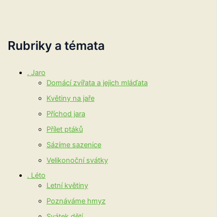
Rubriky a témata
. Jaro
Domácí zvířata a jejich mláďata
Květiny na jaře
Příchod jara
Přílet ptáků
Sázíme sazenice
Velikonoční svátky
. Léto
Letní květiny
Poznáváme hmyz
Svátek dětí