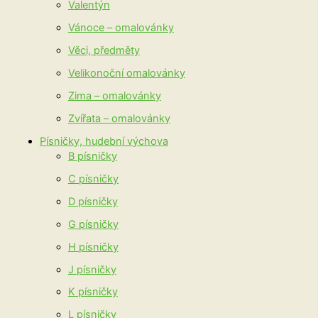
Valentýn
Vánoce – omalovánky
Věci, předměty
Velikonoční omalovánky
Zima – omalovánky
Zvířata – omalovánky
Písničky, hudební výchova
B písničky
C písničky
D písničky
G písničky
H písničky
J písničky
K písničky
L písničky