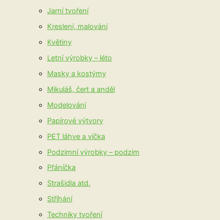
Jarní tvoření
Kreslení, malování
Květiny
Letní výrobky – léto
Masky a kostýmy
Mikuláš, čert a anděl
Modelování
Papírové výtvory
PET láhve a víčka
Podzimní výrobky – podzim
Přáníčka
Strašidla atd.
Stříhání
Techniky tvoření