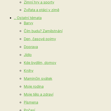
Zimní hry a sporty
Zvířata a ptáci v zimě
.. Ostatní témata
Barvy
Čím budu? Zaměstnání
Den, časové pojmy
Doprava
Jídlo
Kde bydlím, domov
Knihy
Maminčin svátek
Moje rodina
Moje tělo a zdraví
Písmena
Počasí