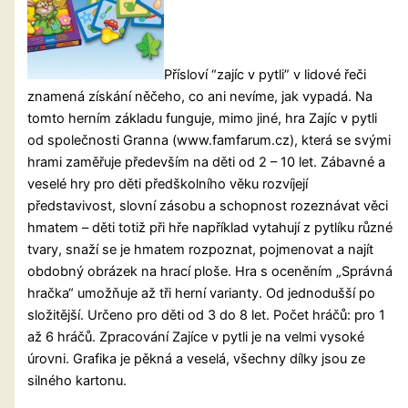
Přísloví “zajíc v pytli” v lidové řeči
znamená získání něčeho, co ani nevíme, jak vypadá. Na
tomto herním základu funguje, mimo jiné, hra Zajíc v pytli
od společnosti Granna (www.famfarum.cz), která se svými
hrami zaměřuje především na děti od 2 – 10 let. Zábavné a
veselé hry pro děti předškolního věku rozvíjejí
představivost, slovní zásobu a schopnost rozeznávat
věci
hmatem – děti totiž při hře například vytahují z pytlíku různé
tvary, snaží se je hmatem rozpoznat, pojmenovat a najít
obdobný obrázek na hrací ploše. Hra s oceněním „Správná
hračka“ umožňuje až tři herní varianty. Od jednodušší po
složitější. Určeno pro děti od 3 do 8 let. Počet hráčů: pro 1
až 6 hráčů. Zpracování Zajíce v pytli je na velmi vysoké
úrovni. Grafika je pěkná a veselá, všechny dílky jsou ze
silného kartonu.