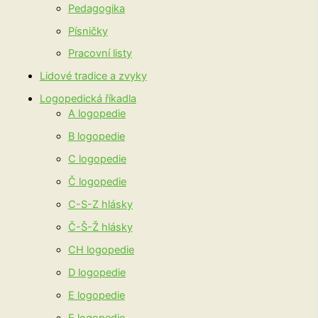
Pedagogika
Písničky
Pracovní listy
Lidové tradice a zvyky
Logopedická říkadla
A logopedie
B logopedie
C logopedie
Č logopedie
C-S-Z hlásky
Č-Š-Ž hlásky
CH logopedie
D logopedie
E logopedie
F logopedie