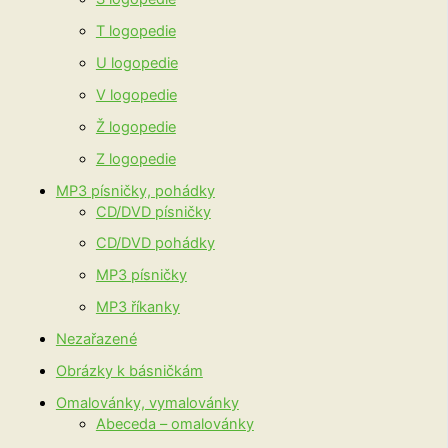
T logopedie
U logopedie
V logopedie
Ž logopedie
Z logopedie
MP3 písničky, pohádky
CD/DVD písničky
CD/DVD pohádky
MP3 písničky
MP3 říkanky
Nezařazené
Obrázky k básničkám
Omalovánky, vymalovánky
Abeceda – omalovánky