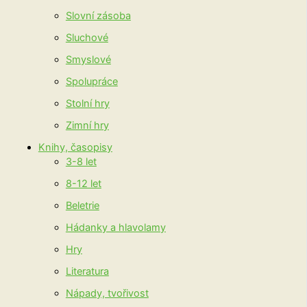
Slovní zásoba
Sluchové
Smyslové
Spolupráce
Stolní hry
Zimní hry
Knihy, časopisy
3-8 let
8-12 let
Beletrie
Hádanky a hlavolamy
Hry
Literatura
Nápady, tvořivost