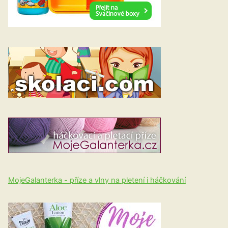
MojeGalanterka - příze a vlny na pletení i háčkování