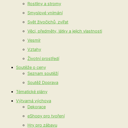
Rostliny a stromy
Smyslové vnímání
Svět živočichů, zvířat
Věci, předměty, látky a jejich vlastnosti
Vesmír
Vztahy
Životní prostředí
Soutěže o ceny
Seznam soutěží
Soutěž Doprava
Tématické plány
Výtvarná výchova
Dekorace
eShopy pro tvoření
Hry pro zábavu