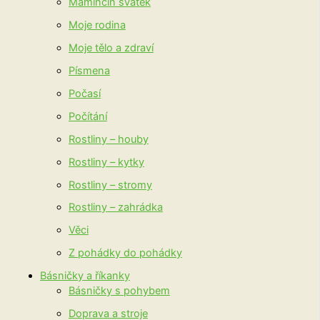
Maminčin svátek
Moje rodina
Moje tělo a zdraví
Písmena
Počasí
Počítání
Rostliny – houby
Rostliny – kytky
Rostliny – stromy
Rostliny – zahrádka
Věci
Z pohádky do pohádky
Básničky a říkanky
Básničky s pohybem
Doprava a stroje