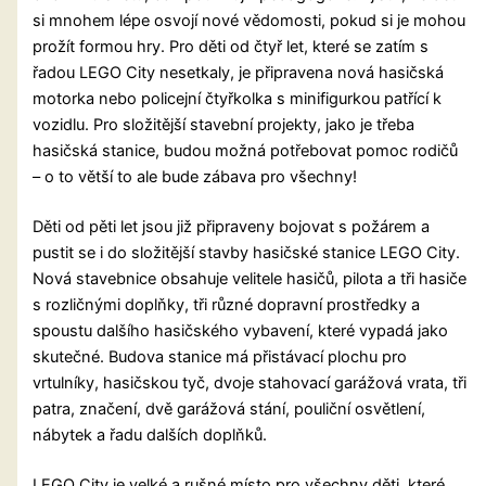
si mnohem lépe osvojí nové vědomosti, pokud si je mohou
prožít formou hry. Pro děti od čtyř let, které se zatím s
řadou LEGO City nesetkaly, je připravena nová hasičská
motorka nebo policejní čtyřkolka s minifigurkou patřící k
vozidlu. Pro složitější stavební projekty, jako je třeba
hasičská stanice, budou možná potřebovat pomoc rodičů
– o to větší to ale bude zábava pro všechny!
Děti od pěti let jsou již připraveny bojovat s požárem a
pustit se i do složitější stavby hasičské stanice LEGO City.
Nová stavebnice obsahuje velitele hasičů, pilota a tři hasiče
s rozličnými doplňky, tři různé dopravní prostředky a
spoustu dalšího hasičského vybavení, které vypadá jako
skutečné. Budova stanice má přistávací plochu pro
vrtulníky, hasičskou tyč, dvoje stahovací garážová vrata, tři
patra, značení, dvě garážová stání, pouliční osvětlení,
nábytek a řadu dalších doplňků.
LEGO City je velké a rušné místo pro všechny děti, které