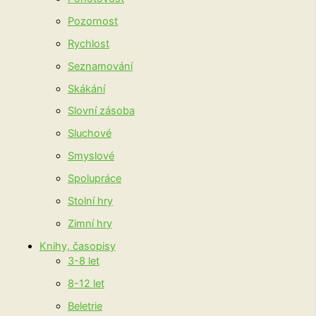
Pozornost
Rychlost
Seznamování
Skákání
Slovní zásoba
Sluchové
Smyslové
Spolupráce
Stolní hry
Zimní hry
Knihy, časopisy
3-8 let
8-12 let
Beletrie