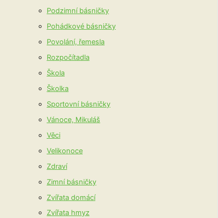
Podzimní básničky
Pohádkové básničky
Povolání, řemesla
Rozpočítadla
Škola
Školka
Sportovní básničky
Vánoce, Mikuláš
Věci
Velikonoce
Zdraví
Zimní básničky
Zvířata domácí
Zvířata hmyz