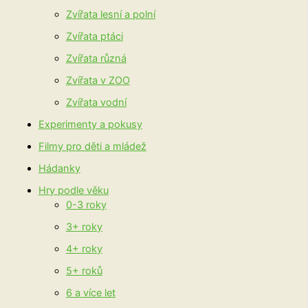
Zvířata lesní a polní
Zvířata ptáci
Zvířata různá
Zvířata v ZOO
Zvířata vodní
Experimenty a pokusy
Filmy pro děti a mládež
Hádanky
Hry podle věku
0-3 roky
3+ roky
4+ roky
5+ roků
6 a více let