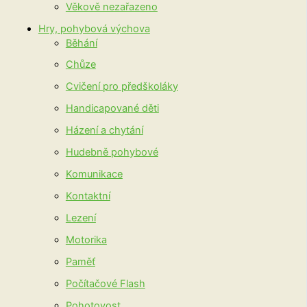
Věkově nezařazeno
Hry, pohybová výchova
Běhání
Chůze
Cvičení pro předškoláky
Handicapované děti
Házení a chytání
Hudebně pohybové
Komunikace
Kontaktní
Lezení
Motorika
Paměť
Počítačové Flash
Pohotovost