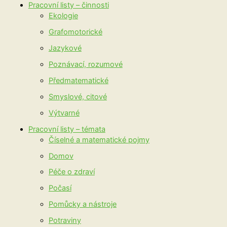
Pracovní listy – činnosti
Ekologie
Grafomotorické
Jazykové
Poznávací, rozumové
Předmatematické
Smyslové, citové
Výtvarné
Pracovní listy – témata
Číselné a matematické pojmy
Domov
Péče o zdraví
Počasí
Pomůcky a nástroje
Potraviny