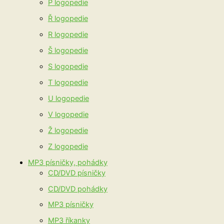
P logopedie
Ř logopedie
R logopedie
Š logopedie
S logopedie
T logopedie
U logopedie
V logopedie
Ž logopedie
Z logopedie
MP3 písničky, pohádky
CD/DVD písničky
CD/DVD pohádky
MP3 písničky
MP3 říkanky