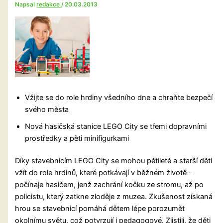
Napsal
redakce
/
20.03.2013
Vžijte se do role hrdiny všedního dne a chraňte bezpečí
svého města
Nová hasičská stanice LEGO City se třemi dopravními
prostředky a pěti minifigurkami
Díky stavebnicím LEGO City se mohou pětileté a starší děti
vžít do role hrdinů, které potkávají v běžném životě –
počínaje hasičem, jenž zachrání kočku ze stromu, až po
policistu, který zatkne zloděje z muzea. Zkušenost získaná
hrou se stavebnicí pomáhá dětem lépe porozumět
okolnímu světu, což potvrzují i pedagogové.
Zjistili, že děti