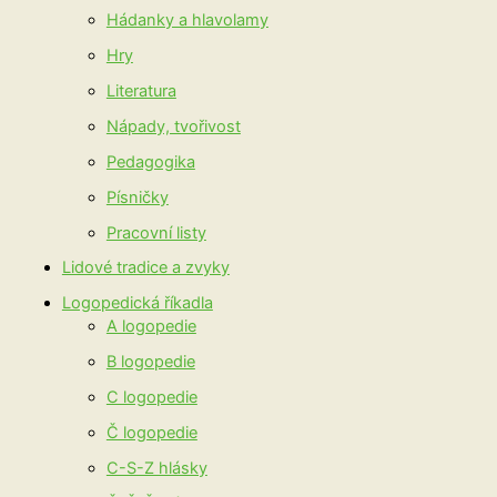
Hádanky a hlavolamy
Hry
Literatura
Nápady, tvořivost
Pedagogika
Písničky
Pracovní listy
Lidové tradice a zvyky
Logopedická říkadla
A logopedie
B logopedie
C logopedie
Č logopedie
C-S-Z hlásky