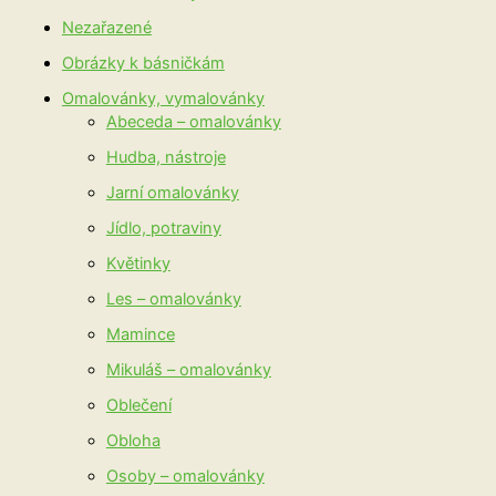
Nezařazené
Obrázky k básničkám
Omalovánky, vymalovánky
Abeceda – omalovánky
Hudba, nástroje
Jarní omalovánky
Jídlo, potraviny
Květinky
Les – omalovánky
Mamince
Mikuláš – omalovánky
Oblečení
Obloha
Osoby – omalovánky