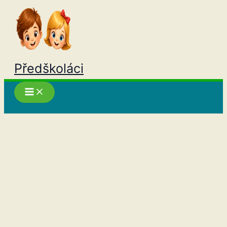
Přeskočit
na
obsah
Předškoláci
Hledat