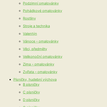
Podzimní omalovánky
Pohádkové omalovánky
Rostliny
Stroje a technika
Valentýn
Vánoce – omalovánky
Věci, předměty
Velikonoční omalovánky
Zima – omalovánky
Zvířata – omalovánky
Písničky, hudební výchova
B písničky
C písničky
D písničky