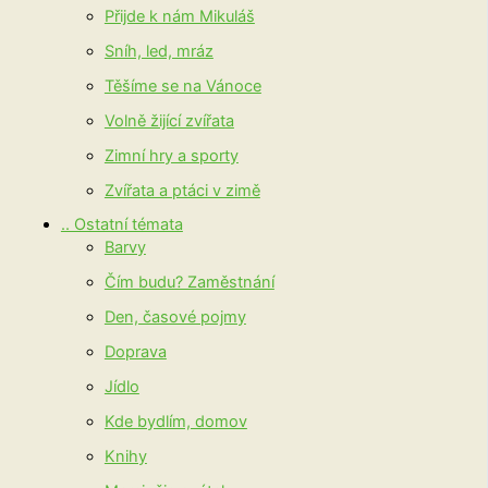
Přijde k nám Mikuláš
Sníh, led, mráz
Těšíme se na Vánoce
Volně žijící zvířata
Zimní hry a sporty
Zvířata a ptáci v zimě
.. Ostatní témata
Barvy
Čím budu? Zaměstnání
Den, časové pojmy
Doprava
Jídlo
Kde bydlím, domov
Knihy