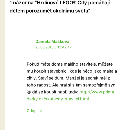
1 názor na “Hrdinové LEGO® City pomáhají
dětem porozumět okolnímu světu”
Daniela Mašková
25.03.2013 v 15:42:47
Pokud máte doma malého stavitele, můžete
mu koupit stavebnici, kde je něco jako malta a
cihly. Staví se dům. Manžel je zedník měl z
toho radost. Ale hrál si s tím samozřejmě syn
🙂 dá se koupit např. tady:
http://www.prima-
darky.cz/skutecny-stavitel.html
Odepsat