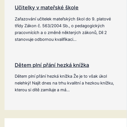
Učitelky v mateřské škole
Zařazování učitelek mateřských škol do 9. platové
třídy Zákon č. 563/2004 Sb., o pedagogických
pracovnících a o změně některých zákonů, Díl 2
stanovuje odbornou kvalifikaci…
Dětem plní přání hezká knížka
Dětem plní přání hezká knížka Že je to však úkol
nelehký! Najít dnes na trhu kvalitní a hezkou knížku,
kterou si dítě zamiluje a má…