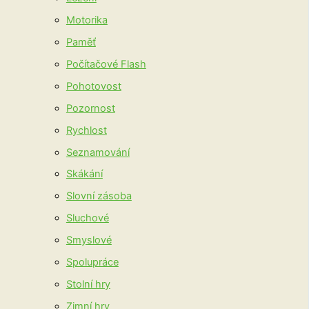
Motorika
Paměť
Počítačové Flash
Pohotovost
Pozornost
Rychlost
Seznamování
Skákání
Slovní zásoba
Sluchové
Smyslové
Spolupráce
Stolní hry
Zimní hry