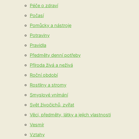
Péče o zdraví
Počasí
Pomůcky a nástroje
Potraviny
Pravidla
Předměty denní potřeby
Příroda živá a neživá
Roční období
Rostliny a stromy
Smyslové vnímání
Svět živočichů, zvířat
Věci, předměty, látky a jejich vlastnosti
Vesmír
Vztahy