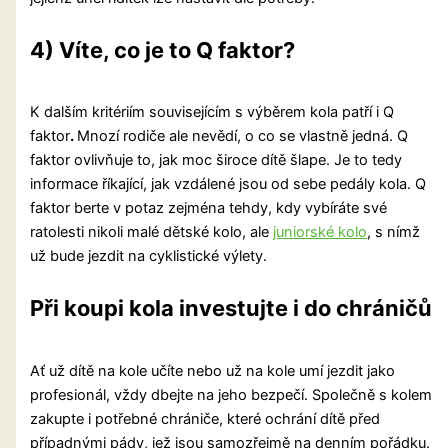
4) Víte, co je to Q faktor?
K dalším kritériím souvisejícím s výběrem kola patří i Q
faktor
.
Mnozí rodiče ale nevědí, o co se vlastně jedná. Q
faktor ovlivňuje to, jak moc široce dítě šlape. Je to tedy
informace říkající, jak vzdálené jsou od sebe pedály kola. Q
faktor berte v potaz zejména tehdy, kdy vybíráte své
ratolesti nikoli malé dětské kolo, ale
juniorské kolo
, s nímž
už bude jezdit na cyklistické výlety.
Při koupi kola investujte i do chráničů
Ať už dítě na kole učíte nebo už na kole umí jezdit jako
profesionál, vždy dbejte na jeho bezpečí. Společně s kolem
zakupte i potřebné chrániče, které ochrání dítě před
případnými pády, jež jsou samozřejmě na denním pořádku.