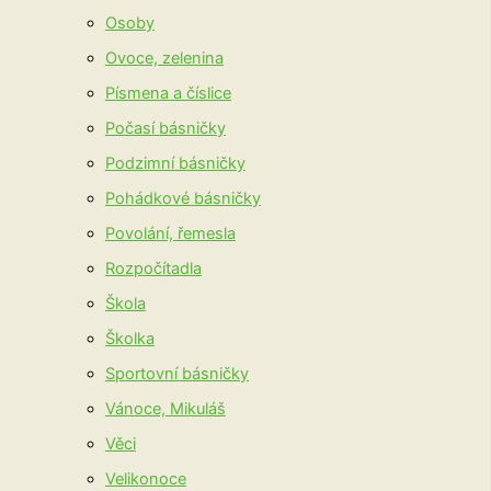
Osoby
Ovoce, zelenina
Písmena a číslice
Počasí básničky
Podzimní básničky
Pohádkové básničky
Povolání, řemesla
Rozpočítadla
Škola
Školka
Sportovní básničky
Vánoce, Mikuláš
Věci
Velikonoce