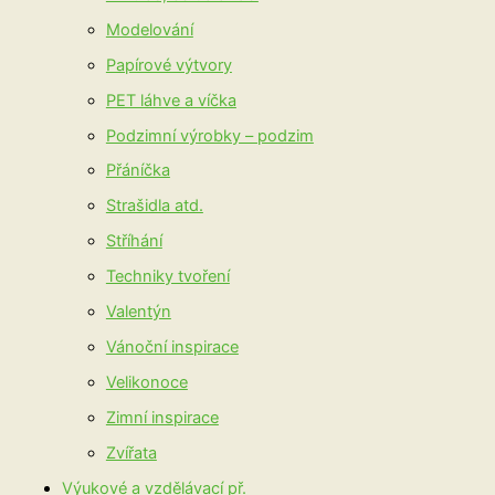
Modelování
Papírové výtvory
PET láhve a víčka
Podzimní výrobky – podzim
Přáníčka
Strašidla atd.
Stříhání
Techniky tvoření
Valentýn
Vánoční inspirace
Velikonoce
Zimní inspirace
Zvířata
Výukové a vzdělávací př.