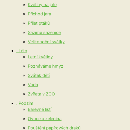
Květiny na jaře
Příchod jara
Přílet ptáků
Sázíme sazenice
Velikonoční svátky
. Léto
Letní květiny
Poznáváme hmyz
Svátek dětí
Voda
Zvířata v ZOO
. Podzim
Barevné listí
Ovoce a zelenina
Pouštění papírových draků