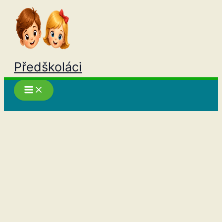
Přeskočit
na
obsah
Předškoláci
Hledat