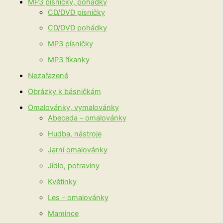
MP3 písničky, pohádky
CD/DVD písničky
CD/DVD pohádky
MP3 písničky
MP3 říkanky
Nezařazené
Obrázky k básničkám
Omalovánky, vymalovánky
Abeceda – omalovánky
Hudba, nástroje
Jarní omalovánky
Jídlo, potraviny
Květinky
Les – omalovánky
Mamince