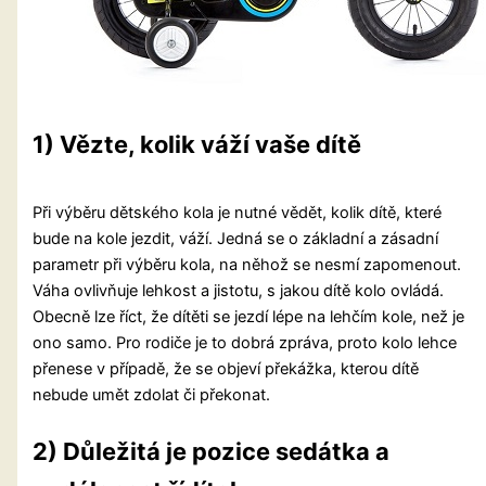
1) Vězte, kolik váží vaše dítě
Při výběru dětského kola je nutné vědět, kolik dítě, které
bude na kole jezdit, váží. Jedná se o základní a zásadní
parametr při výběru kola, na něhož se nesmí zapomenout.
Váha ovlivňuje lehkost a jistotu, s jakou dítě kolo ovládá.
Obecně lze říct, že dítěti se jezdí lépe na lehčím kole, než je
ono samo. Pro rodiče je to dobrá zpráva, proto kolo lehce
přenese v případě, že se objeví překážka, kterou dítě
nebude umět zdolat či překonat.
2) Důležitá je pozice sedátka a