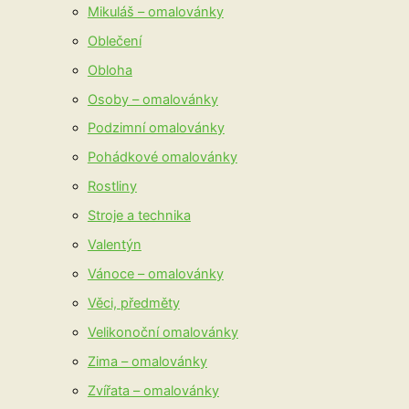
Mikuláš – omalovánky
Oblečení
Obloha
Osoby – omalovánky
Podzimní omalovánky
Pohádkové omalovánky
Rostliny
Stroje a technika
Valentýn
Vánoce – omalovánky
Věci, předměty
Velikonoční omalovánky
Zima – omalovánky
Zvířata – omalovánky