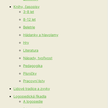
Knihy, časopisy
3-8 let
8-12 let
Beletrie
Hádanky a hlavolamy
Hry
Literatura
Nápady, tvořivost
Pedagogika
Písničky
Pracovní listy
Lidové tradice a zvyky
Logopedická říkadla
A logopedie