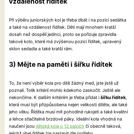
vzdálenost řídítek
Při výběru juniorských kol je třeba dbát i na pozici sedátka
a také na vzdálenost řídítek. Děti mají mnohem kratší
dosah než dospělí jedinci, proto se pořizuje zpravidla
takové kolo, které má zvýšenou pozici řídítek, upravený
sklon sedadla a také kratší rám.
3) Mějte na paměti i šířku řídítek
To, že není výběr kola pro dítě žádný med, jste jistě už
poznali. Tolik kritérií mohlo kdekoho zaskočit. Ještě ale
nekončíme. K dalším kritériím je třeba přidat i
šířku řídítek
,
která musí být přizpůsobena nejen velikosti dítěte, ale také
jeho věku. Řídítka musí mít pohodlné rukojeti a také kvalitní
a lehce stlačitelné brzdové páky. Ideální kola vhodná na
naučení jsou
dětská kola o 12 palcích
či obecně taková,
jejichž úhel řídítek lze nastavit dle potřeby.