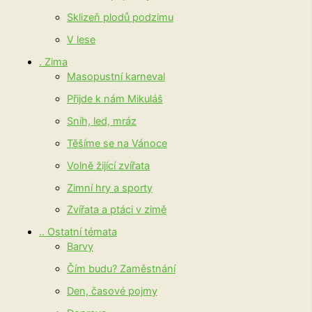
Sklizeň plodů podzimu
V lese
. Zima
Masopustní karneval
Přijde k nám Mikuláš
Sníh, led, mráz
Těšíme se na Vánoce
Volně žijící zvířata
Zimní hry a sporty
Zvířata a ptáci v zimě
.. Ostatní témata
Barvy
Čím budu? Zaměstnání
Den, časové pojmy