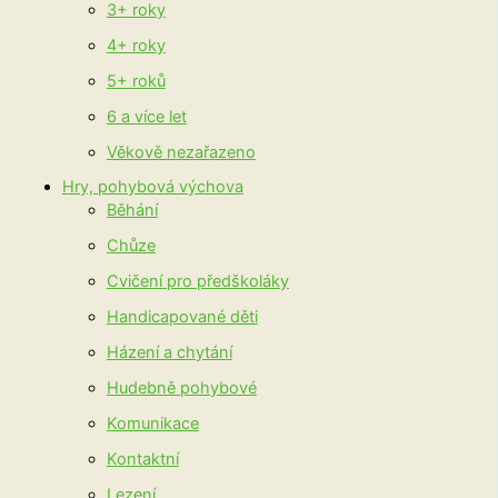
3+ roky
4+ roky
5+ roků
6 a více let
Věkově nezařazeno
Hry, pohybová výchova
Běhání
Chůze
Cvičení pro předškoláky
Handicapované děti
Házení a chytání
Hudebně pohybové
Komunikace
Kontaktní
Lezení