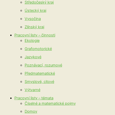
Středočeský kraj
Ústecký kraj
Vysočina
Zlínský kraj
Pracovní listy – činnosti
Ekologie
Grafomotorické
Jazykové
Poznávací, rozumové
Předmatematické
Smyslové, citové
Výtvarné
Pracovní listy – témata
Číselné a matematické pojmy
Domov