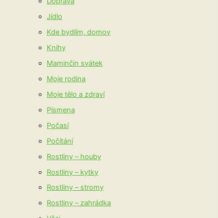
Doprava
Jídlo
Kde bydlím, domov
Knihy
Maminčin svátek
Moje rodina
Moje tělo a zdraví
Písmena
Počasí
Počítání
Rostliny – houby
Rostliny – kytky
Rostliny – stromy
Rostliny – zahrádka