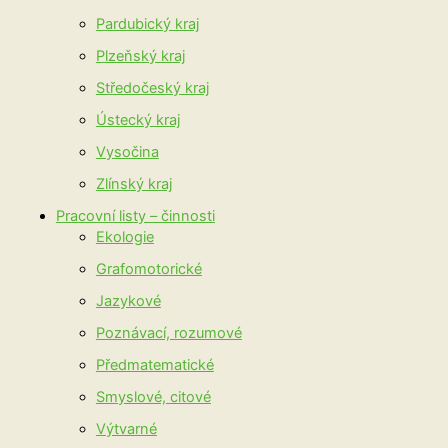
Pardubický kraj
Plzeňský kraj
Středočeský kraj
Ústecký kraj
Vysočina
Zlínský kraj
Pracovní listy – činnosti
Ekologie
Grafomotorické
Jazykové
Poznávací, rozumové
Předmatematické
Smyslové, citové
Výtvarné