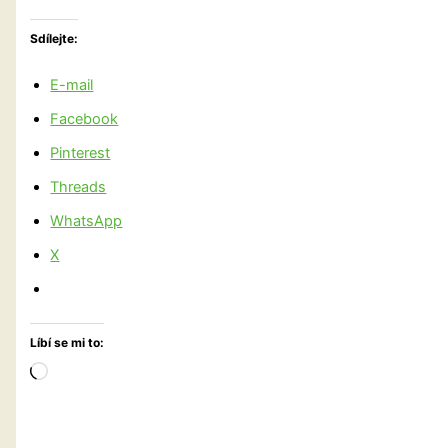
Sdílejte:
E-mail
Facebook
Pinterest
Threads
WhatsApp
X
Líbí se mi to:
Načítání…