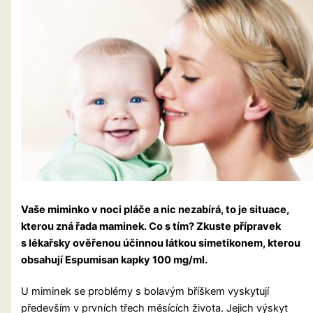
Vaše miminko v noci pláče a nic nezabírá, to je situace,
kterou zná řada maminek. Co s tím? Zkuste přípravek
s lékařsky ověřenou účinnou látkou simetikonem, kterou
obsahují Espumisan kapky 100 mg/ml.
U miminek se problémy s bolavým bříškem vyskytují
především v prvních třech měsících života. Jejich výskyt