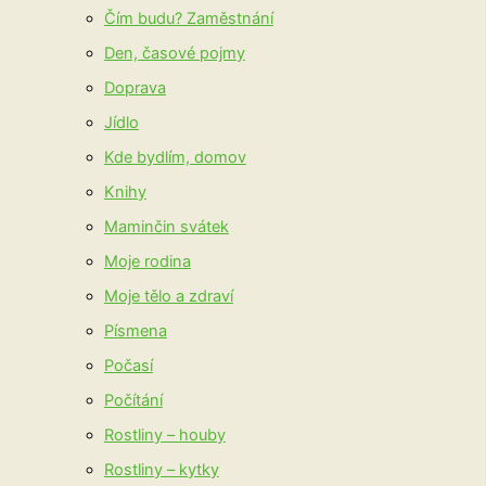
Čím budu? Zaměstnání
Den, časové pojmy
Doprava
Jídlo
Kde bydlím, domov
Knihy
Maminčin svátek
Moje rodina
Moje tělo a zdraví
Písmena
Počasí
Počítání
Rostliny – houby
Rostliny – kytky