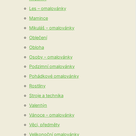
Les – omalovánky
Mamince
Mikuláš – omalovánky
Oblečení
Obloha
Osoby – omalovánky
Podzimní omalovánky
Pohádkové omalovánky
Rostliny
Stroje a technika
Valentýn
Vánoce – omalovánky
Věci, předměty
Velikonoční omalovánky