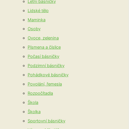
Letní básničky
Lidské tělo
Maminka
Osoby
Ovoce, zelenina
Písmena a číslice
Počasí básničky
Podzimní básničky
Pohádkové básničky
Povolání, řemesla
Rozpočítadla
Škola
Školka
Sportovní básničky