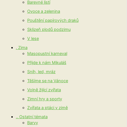
Barevné listí
Ovoce a zelenina
Pouštění papírových draků
Sklizeň plodů podzimu
V lese
. Zima
Masopustní karneval
Přijde k nám Mikuláš
Sníh, led, mráz
Těšíme se na Vánoce
Volně žijící zvířata
Zimní hry a sporty
Zvířata a ptáci v zimě
.. Ostatní témata
Barvy