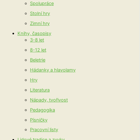
Spolupráce
Stolní hry
Zimní hry
Knihy, časopisy
3-8 let
8-12 let
Beletrie
Hádanky a hlavolamy
Hry
Literatura
Nápady, tvořivost
Pedagogika
Písničky
Pracovní listy
Lidové tradice a zvyky