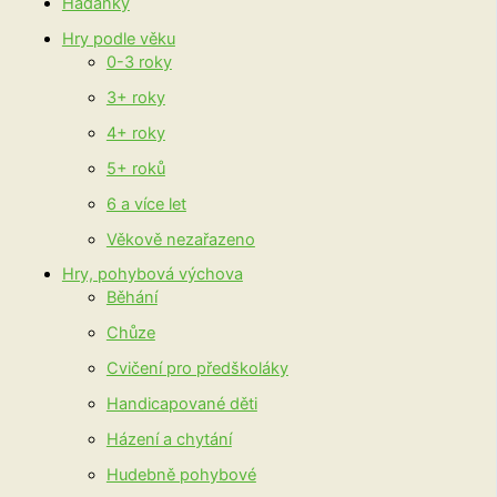
Hádanky
Hry podle věku
0-3 roky
3+ roky
4+ roky
5+ roků
6 a více let
Věkově nezařazeno
Hry, pohybová výchova
Běhání
Chůze
Cvičení pro předškoláky
Handicapované děti
Házení a chytání
Hudebně pohybové