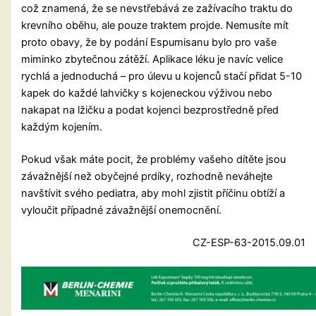
což znamená, že se nevstřebává ze zažívacího traktu do
krevního oběhu, ale pouze traktem projde. Nemusíte mít
proto obavy, že by podání Espumisanu bylo pro vaše
miminko zbytečnou zátěží. Aplikace léku je navíc velice
rychlá a jednoduchá – pro úlevu u kojenců stačí přidat 5-10
kapek do každé lahvičky s kojeneckou výživou nebo
nakapat na lžičku a podat kojenci bezprostředně před
každým kojením.
Pokud však máte pocit, že problémy vašeho dítěte jsou
závažnější než obyčejné prdíky, rozhodně neváhejte
navštívit svého pediatra, aby mohl zjistit příčinu obtíží a
vyloučit případné závažnější onemocnění.
CZ-ESP-63-2015.09.01