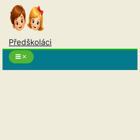
Přeskočit
na
obsah
Předškoláci
Hledat