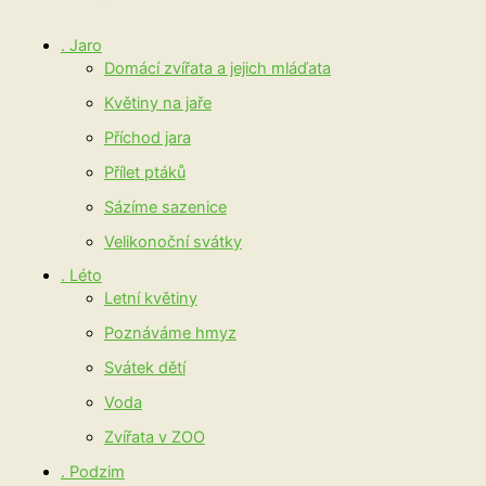
. Jaro
Domácí zvířata a jejich mláďata
Květiny na jaře
Příchod jara
Přílet ptáků
Sázíme sazenice
Velikonoční svátky
. Léto
Letní květiny
Poznáváme hmyz
Svátek dětí
Voda
Zvířata v ZOO
. Podzim