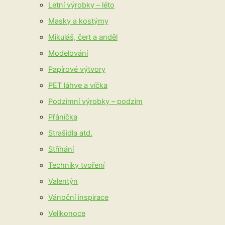
Letní výrobky – léto
Masky a kostýmy
Mikuláš, čert a anděl
Modelování
Papírové výtvory
PET láhve a víčka
Podzimní výrobky – podzim
Přáníčka
Strašidla atd.
Stříhání
Techniky tvoření
Valentýn
Vánoční inspirace
Velikonoce