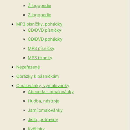
Ž logopedie
Z logopedie
MP3 písničky, pohádky
CD/DVD písničky
CD/DVD pohádky
MP3 písničky
MP3 říkanky
Nezařazené
Obrázky k básničkám
Omalovánky, vymalovánky
Abeceda – omalovánky
Hudba, nástroje
Jarní omalovánky
Jídlo, potraviny
Květinky