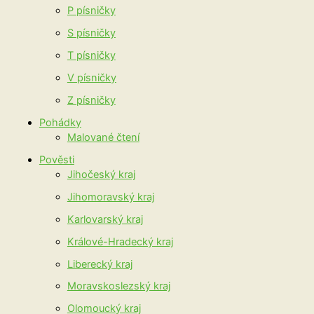
P písničky
S písničky
T písničky
V písničky
Z písničky
Pohádky
Malované čtení
Pověsti
Jihočeský kraj
Jihomoravský kraj
Karlovarský kraj
Králové-Hradecký kraj
Liberecký kraj
Moravskoslezský kraj
Olomoucký kraj