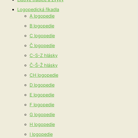
Logopedická říkadla
A logopedie
B logopedie
C logopedie
Č logopedie
C-S-Z hlásky
Č-Š-Ž hlásky
CH logopedie
D logopedie
E logopedie
F logopedie
G logopedie
H logopedie
I logopedie