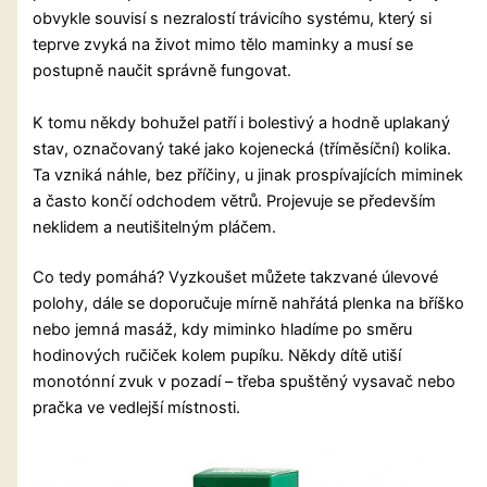
obvykle souvisí s nezralostí trávicího systému, který si
teprve zvyká na život mimo tělo maminky a musí se
postupně naučit správně fungovat.
K tomu někdy bohužel patří i bolestivý a hodně uplakaný
stav, označovaný také jako kojenecká (tříměsíční) kolika.
Ta vzniká náhle, bez příčiny, u jinak prospívajících miminek
a často končí odchodem větrů. Projevuje se především
neklidem a neutišitelným pláčem.
Co tedy pomáhá? Vyzkoušet můžete takzvané úlevové
polohy, dále se doporučuje mírně nahřátá plenka na bříško
nebo jemná masáž, kdy miminko hladíme po směru
hodinových ručiček kolem pupíku. Někdy dítě utiší
monotónní zvuk v pozadí – třeba spuštěný vysavač nebo
pračka ve vedlejší místnosti.