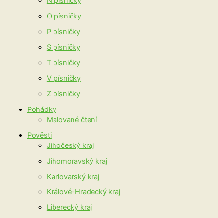
N písničky
O písničky
P písničky
S písničky
T písničky
V písničky
Z písničky
Pohádky
Malované čtení
Pověsti
Jihočeský kraj
Jihomoravský kraj
Karlovarský kraj
Králové-Hradecký kraj
Liberecký kraj