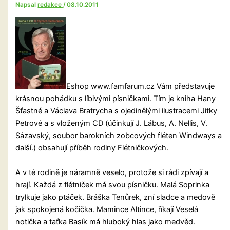
Napsal
redakce
/
08.10.2011
Eshop www.famfarum.cz Vám představuje
krásnou pohádku s líbivými písničkami. Tím je kniha Hany
Šťastné a Václava Bratrycha s ojedinělými ilustracemi Jitky
Petrové a s vloženým CD (účinkují J. Lábus, A. Nellis, V.
Sázavský, soubor barokních zobcových fléten Windways a
další.) obsahují příběh rodiny Flétničkových.
A v té rodině je náramně veselo, protože si rádi zpívají a
hrají. Každá z flétniček má svou písničku. Malá Soprinka
trylkuje jako ptáček. Bráška Tenůrek, zní sladce a medově
jak spokojená kočička. Mamince Altince, říkají Veselá
notička a taťka Basík má hluboký hlas jako medvěd.