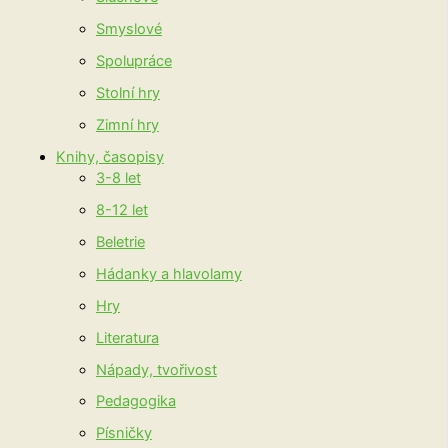
Smyslové
Spolupráce
Stolní hry
Zimní hry
Knihy, časopisy
3-8 let
8-12 let
Beletrie
Hádanky a hlavolamy
Hry
Literatura
Nápady, tvořivost
Pedagogika
Písničky