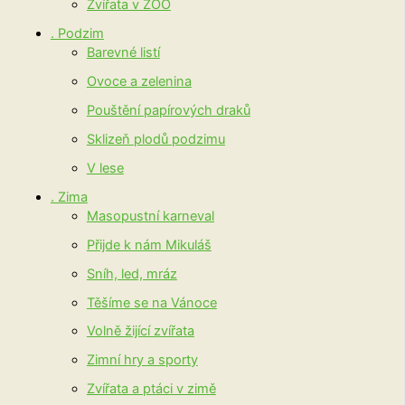
Zvířata v ZOO
. Podzim
Barevné listí
Ovoce a zelenina
Pouštění papírových draků
Sklizeň plodů podzimu
V lese
. Zima
Masopustní karneval
Přijde k nám Mikuláš
Sníh, led, mráz
Těšíme se na Vánoce
Volně žijící zvířata
Zimní hry a sporty
Zvířata a ptáci v zimě