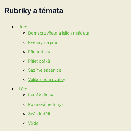
Rubriky a témata
. Jaro
Domácí zvířata a jejich mláďata
Květiny na jaře
Příchod jara
Přílet ptáků
Sázíme sazenice
Velikonoční svátky
. Léto
Letní květiny
Poznáváme hmyz
Svátek dětí
Voda