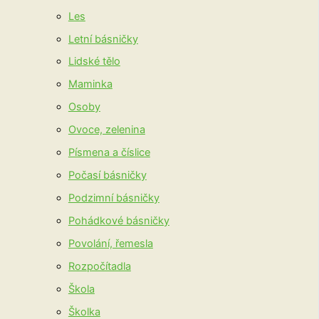
Les
Letní básničky
Lidské tělo
Maminka
Osoby
Ovoce, zelenina
Písmena a číslice
Počasí básničky
Podzimní básničky
Pohádkové básničky
Povolání, řemesla
Rozpočítadla
Škola
Školka