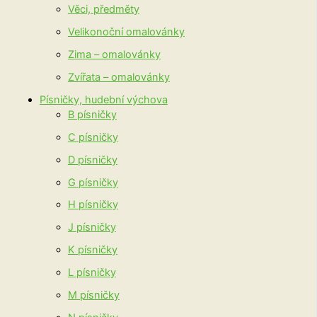
Věci, předměty
Velikonoční omalovánky
Zima – omalovánky
Zvířata – omalovánky
Písničky, hudební výchova
B písničky
C písničky
D písničky
G písničky
H písničky
J písničky
K písničky
L písničky
M písničky