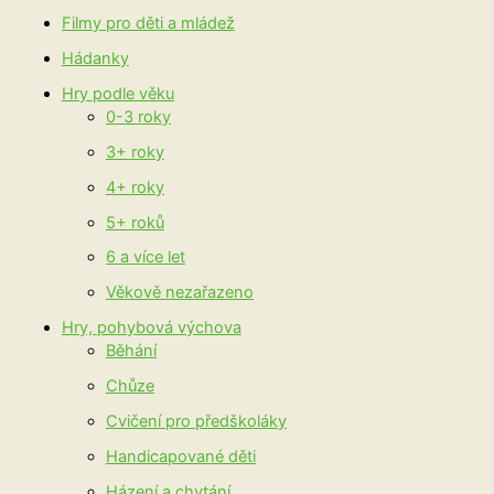
Filmy pro děti a mládež
Hádanky
Hry podle věku
0-3 roky
3+ roky
4+ roky
5+ roků
6 a více let
Věkově nezařazeno
Hry, pohybová výchova
Běhání
Chůze
Cvičení pro předškoláky
Handicapované děti
Házení a chytání