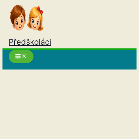
Přeskočit
na
obsah
Předškoláci
Hledat