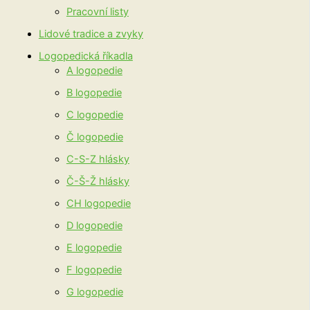
Pracovní listy
Lidové tradice a zvyky
Logopedická říkadla
A logopedie
B logopedie
C logopedie
Č logopedie
C-S-Z hlásky
Č-Š-Ž hlásky
CH logopedie
D logopedie
E logopedie
F logopedie
G logopedie