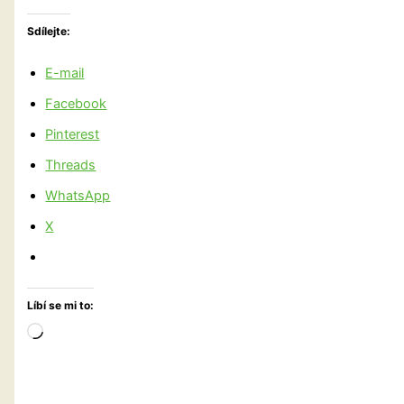
Sdílejte:
E-mail
Facebook
Pinterest
Threads
WhatsApp
X
Líbí se mi to:
Načítání…