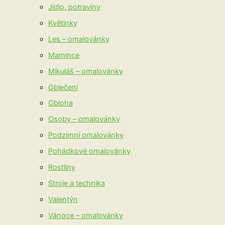
Jídlo, potraviny
Květinky
Les – omalovánky
Mamince
Mikuláš – omalovánky
Oblečení
Obloha
Osoby – omalovánky
Podzimní omalovánky
Pohádkové omalovánky
Rostliny
Stroje a technika
Valentýn
Vánoce – omalovánky