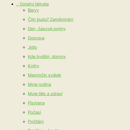
.. Ostatní témata
Barvy
Čím budu? Zaměstnání
Den, časové pojmy
Doprava
Jídlo
Kde bydlím, domov
Knihy
Maminčin svátek
Moje rodina
Moje tělo a zdraví
Písmena
Počasí
Počítání