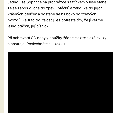
Jednou se Soprince na procházce s tatínkem v lese stane,
že se zaposlouchá do zpěvu ptáčků a zakouká do jejich
krásných peříček a dostane se hluboko do tmavých
hvozdů. Za tuto troufalost ji les potrestá tím, že jí vezme
jejího ptáčka, její písničku…
Při nahrávání CD nebyly použity žádné elektronické zvuky
a nástroje. Poslechněte si ukázku