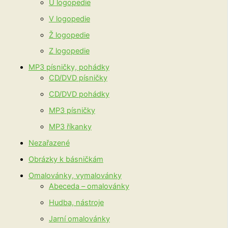
U logopedie
V logopedie
Ž logopedie
Z logopedie
MP3 písničky, pohádky
CD/DVD písničky
CD/DVD pohádky
MP3 písničky
MP3 říkanky
Nezařazené
Obrázky k básničkám
Omalovánky, vymalovánky
Abeceda – omalovánky
Hudba, nástroje
Jarní omalovánky