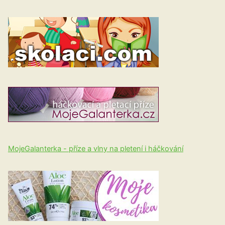
MojeGalanterka - příze a vlny na pletení i háčkování